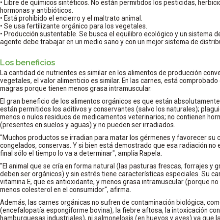
• Libre de químicos sintéticos. No están permitidos los pesticidas, herbici
hormonas y antibióticos.
• Está prohibido el encierro y el maltrato animal.
• Se usa fertilizante orgánico para los vegetales.
• Producción sustentable. Se busca el equilibro ecológico y un sistema d
agente debe trabajar en un medio sano y con un mejor sistema de distribu
Los beneficios
La cantidad de nutrientes es similar en los alimentos de producción conve
vegetales, el valor alimenticio es similar. En las carnes, está comprobad
magras porque tienen menos grasa intramuscular.
El gran beneficio de los alimentos orgánicos es que están absolutamente
están permitidos los aditivos y conservantes (salvo los naturales); plaguic
menos o nulos residuos de medicamentos veterinarios; no contienen hor
(presentes en suelos y aguas) y no pueden ser irradiados.
"Muchos productos se irradian para matar los gérmenes y favorecer su c
congelados, conservas. Y si bien está demostrado que esa radiación no e
final sólo el tiempo lo va a determinar", amplía Rapela.
"El animal que se cría en forma natural (las pasturas frescas, forrajes 
deben ser orgánicos) y sin estrés tiene características especiales. Su c
vitamina E, que es antioxidante, y menos grasa intramuscular (porque no
menos colesterol en el consumidor", afirma.
Además, las carnes orgánicas no sufren de contaminación biológica, como
(encefalopatía espongiforme bovina), la fiebre aftosa, la intoxicación con
hamburguesas industriales), ni salmonelosis (en huevos y aves) ya que la