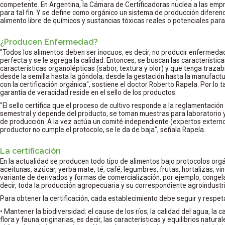
competente. En Argentina, la Cámara de Certificadoras nuclea a las empr
para tal fin. Y se define como orgánico un sistema de producción diferen
alimento libre de químicos y sustancias tóxicas reales o potenciales par
¿Producen Enfermedad?
"Todos los alimentos deben ser inocuos, es decir, no producir enfermeda
perfecta y se le agrega la calidad. Entonces, se buscan las característica
características organolépticas (sabor, textura y olor) y que tenga trazabil
desde la semilla hasta la góndola; desde la gestación hasta la manufactu
con la certificación orgánica", sostiene el doctor Roberto Rapela. Por lo t
garantía de veracidad reside en el sello de los productos.
"El sello certifica que el proceso de cultivo responde a la reglamentación 
semestral y depende del producto, se toman muestras para laboratorio 
de producción. A la vez actúa un comité independiente (expertos externos a
productor no cumple el protocolo, se le da de baja", señala Rapela.
La certificación
En la actualidad se producen todo tipo de alimentos bajo protocolos orgá
aceitunas, azúcar, yerba mate, té, café, legumbres, frutas, hortalizas, vin
variante de derivados y formas de comercialización, por ejemplo, congela
decir, toda la producción agropecuaria y su correspondiente agroindustri
Para obtener la certificación, cada establecimiento debe seguir y respet
• Mantener la biodiversidad: el cause de los ríos, la calidad del agua, la c
flora y fauna originarias, es decir, las características y equilibrios natura