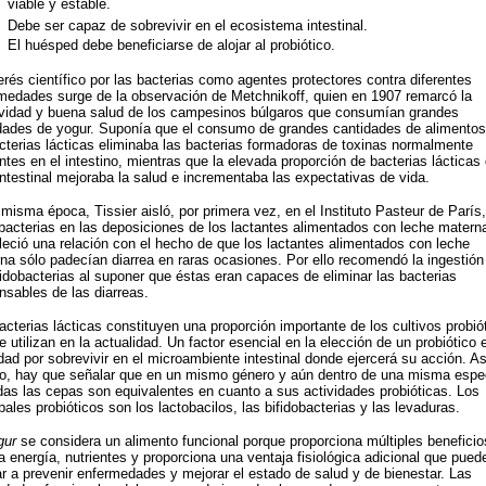
viable y estable.
Debe ser capaz de sobrevivir en el ecosistema intestinal.
El huésped debe beneficiarse de alojar al probiótico.
terés científico por las bacterias como agentes protectores contra diferentes
medades surge de la observación de Metchnikoff, quien en 1907 remarcó la
vidad y buena salud de los campesinos búlgaros que consumían grandes
dades de yogur. Suponía que el consumo de grandes cantidades de alimentos
cterias lácticas eliminaba las bacterias formadoras de toxinas normalmente
ntes en el intestino, mientras que la elevada proporción de bacterias lácticas 
 intestinal mejoraba la salud e incrementaba las expectativas de vida.
 misma época, Tissier aisló, por primera vez, en el Instituto Pasteur de París,
obacterias en las deposiciones de los lactantes alimentados con leche matern
leció una relación con el hecho de que los lactantes alimentados con leche
na sólo padecían diarrea en raras ocasiones. Por ello recomendó la ingestión 
fidobacterias al suponer que éstas eran capaces de eliminar las bacterias
nsables de las diarreas.
acterias lácticas constituyen una proporción importante de los cultivos probió
e utilizan en la actualidad. Un factor esencial en la elección de un probiótico 
idad por sobrevivir en el microambiente intestinal donde ejercerá su acción. As
, hay que señalar que en un mismo género y aún dentro de una misma espe
das las cepas son equivalentes en cuanto a sus actividades probióticas. Los
ipales probióticos son los lactobacilos, las bifidobacterias y las levaduras.
gur
se considera un alimento funcional porque proporciona múltiples beneficio
a energía, nutrientes y proporciona una ventaja fisiológica adicional que pued
r a prevenir enfermedades y mejorar el estado de salud y de bienestar. Las