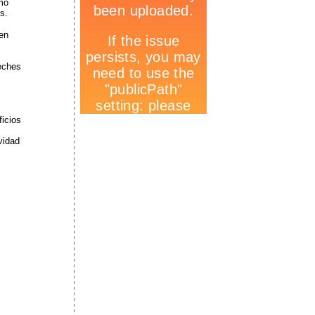
mo
s.
en
eches
ficios
ividad