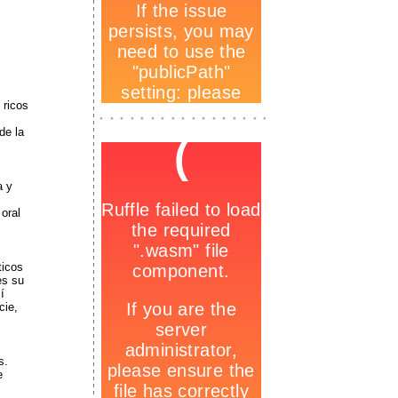
 ricos
-
_
-
de la
-
a y
oral
ticos
es su
í
cie,
s.
e