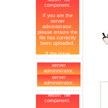
1
-
_
-
-
_
-