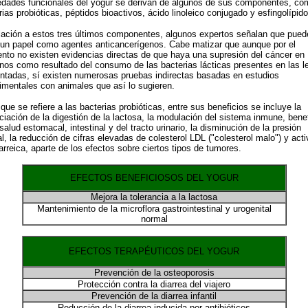
edades funcionales del yogur se derivan de algunos de sus componentes, co
rias probióticas, péptidos bioactivos, ácido linoleico conjugado y esfingolípido
lación a estos tres últimos componentes, algunos expertos señalan que pued
 un papel como agentes anticancerígenos. Cabe matizar que aunque por el
to no existen evidencias directas de que haya una supresión del cáncer en
os como resultado del consumo de las bacterias lácticas presentes en las l
ntadas, sí existen numerosas pruebas indirectas basadas en estudios
imentales con animales que así lo sugieren.
 que se refiere a las bacterias probióticas, entre sus beneficios se incluye la
ciación de la digestión de la lactosa, la modulación del sistema inmune, bene
 salud estomacal, intestinal y del tracto urinario, la disminución de la presión
ial, la reducción de cifras elevadas de colesterol LDL ("colesterol malo") y act
iarreica, aparte de los efectos sobre ciertos tipos de tumores.
EFECTOS BENEFICIOSOS DEL YOGUR
Mejora la tolerancia a la lactosa
Mantenimiento de la microflora gastrointestinal y urogenital
normal
EFECTOS TERAPÉUTICOS DEL YOGUR
Prevención de la osteoporosis
Protección contra la diarrea del viajero
Prevención de la diarrea infantil
Reducción de la diarrea inducida por antibióticos