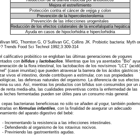
Mejora el estreñimiento
Protección contra el cáncer de vejiga y colon
Prevención de la hipercolesterolemia
Prevención de las infecciones urogenitales
Reducción de los efectos colaterales de la encefalopatía hepática
Ayuda en casos de hipoclorhidria e hiperclorhidria
llivan MG, Thornton G, O´Sullivan GC, Collins JK. Probiotic bacteria: Myth o
ty? Trends Food Sci Technol 1992;3:309-314
el calificativo probiótico se engloban las últimas generaciones de yogures
entados con
bífidus
y
lactobacilos
. Mientras que los ya asentados "Bio" ayu
generación de la flora intestinal, los lactobacilos de los novísimos "LC1" (acidóf
mel" (casei imunitas) que pueden atravesar la barrera de los ácidos gástricos 
zar vivos el intestino, donde contribuyen a estimular, con sus propiedades
ológicas, las defensas naturales del organismo. La diferencia de sus efectos
mina su uso. Así, mientras los productos con bífidus son consumidos por un 
 de renta media-alta, las cualidades preventivas contra la enfermedad de las
s leches fermentadas pueden ser útiles para un consumo más general.
 cepas bacterianas beneficiosas no sólo se añaden al yogur, también podem
trarlas en
fórmulas infantiles
, con la finalidad de asegurar un adecuado
onamiento del aparato digestivo del bebé:
- Incrementando la resistencia a las infecciones intestinales.
- Defendiendo al organismo de los rotavirus nocivos.
- Previniendo las gastroenteritis agudas.