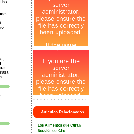
cidos
ismos
9
nió
s
-
os,
l
que
grasa
 y
e
-
_
+
Articulos Relacionados
+
Los Alimentos que Curan
Sección del Chef