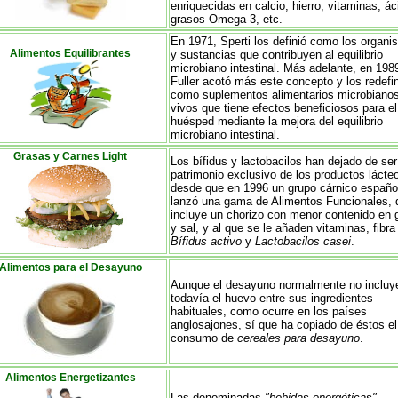
enriquecidas en calcio, hierro, vitaminas, á
grasos Omega-3, etc.
En 1971, Sperti los definió como los organ
Alimentos Equilibrantes
y sustancias que contribuyen al equilibrio
microbiano intestinal. Más adelante, en 198
Fuller acotó más este concepto y los redefi
como suplementos alimentarios microbiano
vivos que tiene efectos beneficiosos para el
huésped mediante la mejora del equilibrio
microbiano intestinal.
Grasas y Carnes Light
Los bífidus y lactobacilos han dejado de ser
patrimonio exclusivo de los productos lácte
desde que en 1996 un grupo cárnico españo
lanzó una gama de Alimentos Funcionales, 
incluye un chorizo con menor contenido en 
y sal, y al que se le añaden vitaminas, fibra
Bífidus activo
y
Lactobacilos casei
.
Alimentos para el Desayuno
Aunque el desayuno normalmente no incluy
todavía el huevo entre sus ingredientes
habituales, como ocurre en los países
anglosajones, sí que ha copiado de éstos el
consumo de
cereales para desayuno
.
Alimentos Energetizantes
Las denominadas
"bebidas energéticas"