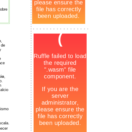
sobre
-
_
-
o,
 de
y
e
ace
cio
,
o.
n
alcio
nismo
scala.
necer