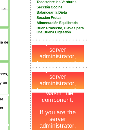
Todo sobre las Verduras
Sección Cocina
ntes,
Balancear la Dieta
Sección Frutas
Alimentación Equilibrada
Buen Provecho, Claves para
una Buena Digestión
-
n
_
ía de
-
-
_
-
ores,
 y en
s
-
se
on