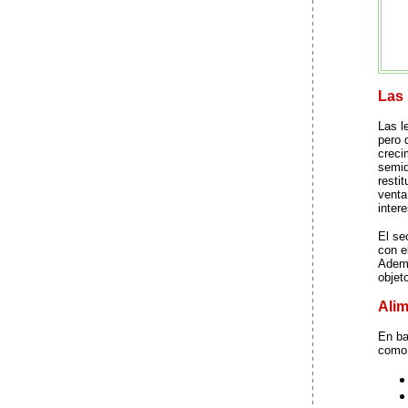
Las
Las l
pero 
creci
semid
resti
venta
inter
El se
con e
Ademá
objet
Alim
En ba
como 