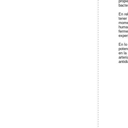
propi
bacte
En re
tener
momen
human
ferme
exper
En lo
poten
en la
arter
antid