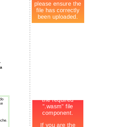
-
r
la
ndo
-
se
eche.