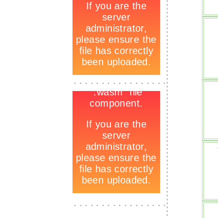
-
_
-
_