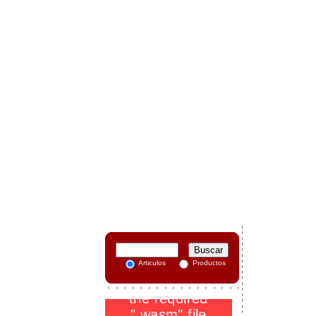
-
Articulos
Productos
.
_
-