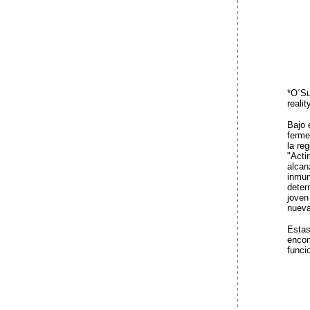
*
O´Su
reali
Bajo 
ferm
la re
"Acti
alcan
inmun
deter
joven
nueva
Estas
encon
funci