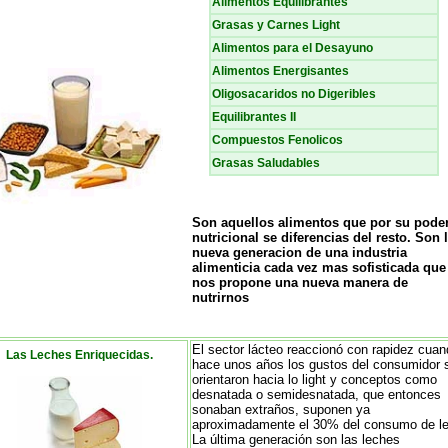
Alimentos Equilibrantes
Grasas y Carnes Light
Alimentos para el Desayuno
Alimentos Energisantes
Oligosacaridos no Digeribles
Equilibrantes II
Compuestos Fenolicos
Grasas Saludables
Son aquellos alimentos que por su pode
nutricional se diferencias del resto.
Son 
nueva generacion de una industria
alimenticia cada vez mas sofisticada que
nos propone una nueva manera de
nutrirnos
El sector lácteo reaccionó con rapidez cua
Las Leches Enriquecidas.
hace unos años los gustos del consumidor 
orientaron hacia lo light y conceptos como
desnatada o semidesnatada, que entonces
sonaban extraños, suponen ya
aproximadamente el 30% del consumo de l
La última generación son las leches