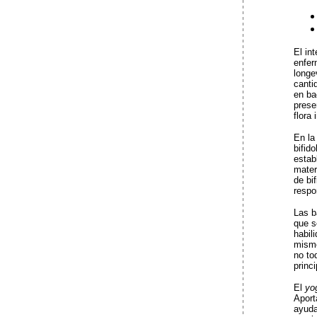
El in
enfer
longe
canti
en ba
prese
flora
En la
bifid
estab
mater
de bi
respo
Las b
que s
habil
mismo
no to
princ
El
yo
Aport
ayuda