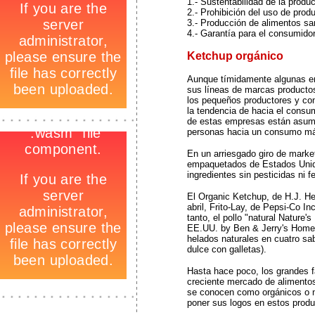
1.- Sustentabilidad de la produ
2.- Prohibición del uso de prod
3.- Producción de alimentos sa
4.- Garantía para el consumidor
Ketchup orgánico
Aunque tímidamente algunas emp
sus líneas de marcas productos
los pequeños productores y co
la tendencia de hacia el cons
-
_
de estas empresas están asumie
-
personas hacia un consumo má
En un arriesgado giro de mark
empaquetados de Estados Unid
ingredientes sin pesticidas ni fe
El Organic Ketchup, de H.J. He
abril, Frito-Lay, de Pepsi-Co In
tanto, el pollo "natural Nature
EE.UU. by Ben & Jerry's Homema
helados naturales en cuatro sab
dulce con galletas).
Hasta hace poco, los grandes f
creciente mercado de alimentos c
se conocen como orgánicos o n
_
poner sus logos en estos produ