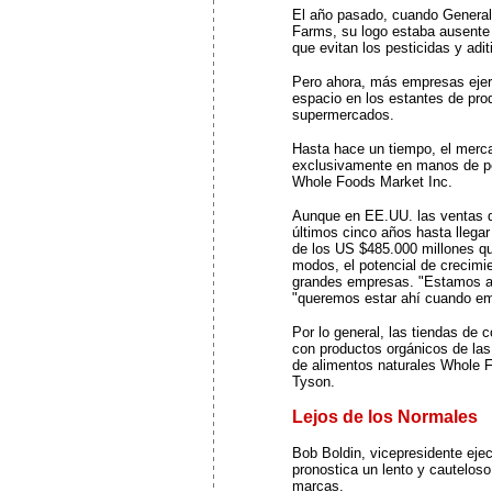
El año pasado, cuando General 
Farms, su logo estaba ausente 
que evitan los pesticidas y adi
Pero ahora, más empresas ejer
espacio en los estantes de pr
supermercados.
Hasta hace un tiempo, el merc
exclusivamente en manos de p
Whole Foods Market Inc.
Aunque en EE.UU. las ventas d
últimos cinco años hasta llega
de los US $485.000 millones q
modos, el potencial de crecimie
grandes empresas. "Estamos apo
"queremos estar ahí cuando em
Por lo general, las tiendas de 
con productos orgánicos de la
de alimentos naturales Whole F
Tyson.
Lejos de los Normales
Bob Boldin, vicepresidente eje
pronostica un lento y cautelos
marcas.