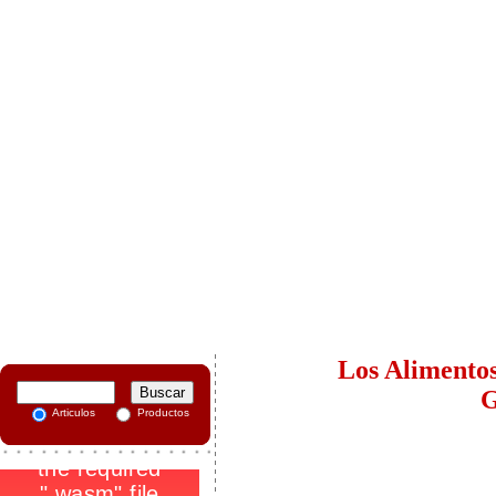
-
Los Alimentos
G
Articulos
Productos
.
_
-