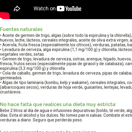
Fuentes naturales
• Aceite de germen de trigo, algas (sobre todo la espirulina y la chlorella)
huevos, leche, lácteos, cereales integrales, aceite de oliva extra virgen, 
• Acerola, fruta fresca (especialmente los cítricos), verduras, patatas, 
• Levadura de cerveza, alga espirulina (1,1 mg/100 g) y chlorella, lácteos
vegetales verdes, setas.
• Germen de trigo, levadura de cerveza, ostras, arenque, hígado, huevos, 
fresca, frutos secos (especialmente pipas de girasol y de calabaza), ca
espirulina (3,3 mg/100 g) y chlorella.
• Cola de caballo, germen de trigo, levadura de cerveza, pipas de calabaz
germinados.
• Algas de tipo laminaria (kombu, kelp y wakame), cereales integrales, co
(albaricoques secos), verduras de hoja verde, guisantes, lentejas, leva
crustáceos.
No hace falta que realices una dieta muy estricta:
Bebe 2 litros al día de agua e infusiones depurativas (boldo, té verde, a
días. Evita el alcohol y los dulces. No tomes pan ni salsas. Combate el es
verduras a diario. Seguro que perderás peso.