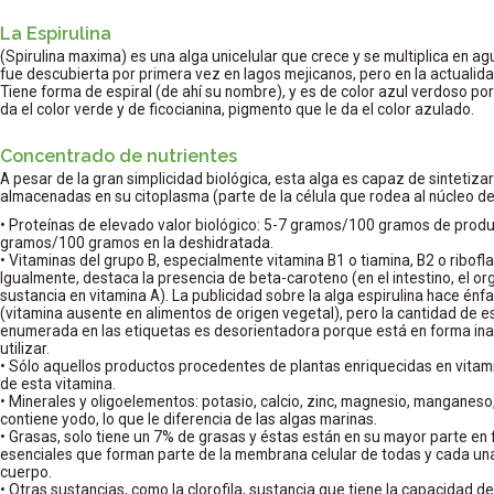
La Espirulina
(Spirulina maxima) es una alga unicelular que crece y se multiplica en ag
fue descubierta por primera vez en lagos mejicanos, pero en la actualidad
Tiene forma de espiral (de ahí su nombre), y es de color azul verdoso por 
da el color verde y de ficocianina, pigmento que le da el color azulado.
Concentrado de nutrientes
A pesar de la gran simplicidad biológica, esta alga es capaz de sintetiza
almacenadas en su citoplasma (parte de la célula que rodea al núcleo de
• Proteínas de elevado valor biológico: 5-7 gramos/100 gramos de produc
gramos/100 gramos en la deshidratada.
• Vitaminas del grupo B, especialmente vitamina B1 o tiamina, B2 o riboflav
Igualmente, destaca la presencia de beta-caroteno (en el intestino, el o
sustancia en vitamina A). La publicidad sobre la alga espirulina hace énf
(vitamina ausente en alimentos de origen vegetal), pero la cantidad de e
enumerada en las etiquetas es desorientadora porque está en forma inac
utilizar.
• Sólo aquellos productos procedentes de plantas enriquecidas en vitam
de esta vitamina.
• Minerales y oligoelementos: potasio, calcio, zinc, magnesio, manganeso, 
contiene yodo, lo que le diferencia de las algas marinas.
• Grasas, solo tiene un 7% de grasas y éstas están en su mayor parte en
esenciales que forman parte de la membrana celular de todas y cada una
cuerpo.
• Otras sustancias, como la clorofila, sustancia que tiene la capacidad de