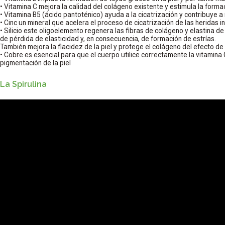
• Vitamina C mejora la calidad del colágeno existente y estimula la form
• Vitamina B5 (ácido pantoténico) ayuda a la cicatrización y contribuye a
• Cinc un mineral que acelera el proceso de cicatrización de las heridas i
• Silicio este oligoelemento regenera las fibras de colágeno y elastina de 
de pérdida de elasticidad y, en consecuencia, de formación de estrías.
También mejora la flacidez de la piel y protege el colágeno del efecto de 
• Cobre es esencial para que el cuerpo utilice correctamente la vitamina
pigmentación de la piel
La Spirulina