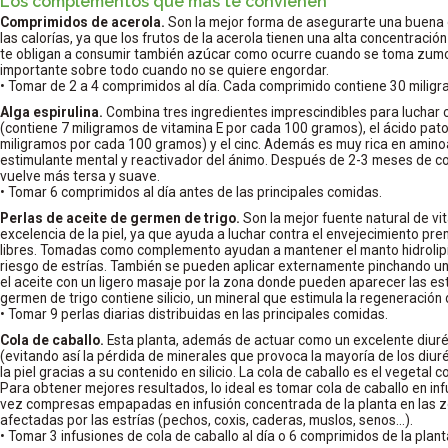
Los complementos que más te convienen
Comprimidos de acerola.
Son la mejor forma de asegurarte una buena 
las calorías, ya que los frutos de la acerola tienen una alta concentració
te obligan a consumir también azúcar como ocurre cuando se toma zumo 
importante sobre todo cuando no se quiere engordar.
• Tomar de 2 a 4 comprimidos al día. Cada comprimido contiene 30 miligr
Alga espirulina.
Combina tres ingredientes imprescindibles para luchar co
(contiene 7 miligramos de vitamina E por cada 100 gramos), el ácido pato
miligramos por cada 100 gramos) y el cinc. Además es muy rica en amino
estimulante mental y reactivador del ánimo. Después de 2-3 meses de con
vuelve más tersa y suave.
• Tomar 6 comprimidos al día antes de las principales comidas.
Perlas de aceite de germen de trigo.
Son la mejor fuente natural de vit
excelencia de la piel, ya que ayuda a luchar contra el envejecimiento pr
libres. Tomadas como complemento ayudan a mantener el manto hidrolipídi
riesgo de estrías. También se pueden aplicar externamente pinchando una 
el aceite con un ligero masaje por la zona donde pueden aparecer las est
germen de trigo contiene silicio, un mineral que estimula la regeneración 
• Tomar 9 perlas diarias distribuidas en las principales comidas.
Cola de caballo.
Esta planta, además de actuar como un excelente diurét
(evitando así la pérdida de minerales que provoca la mayoría de los diuré
la piel gracias a su contenido en silicio. La cola de caballo es el vegetal 
Para obtener mejores resultados, lo ideal es tomar cola de caballo en inf
vez compresas empapadas en infusión concentrada de la planta en las z
afectadas por las estrías (pechos, coxis, caderas, muslos, senos…).
• Tomar 3 infusiones de cola de caballo al día o 6 comprimidos de la plant