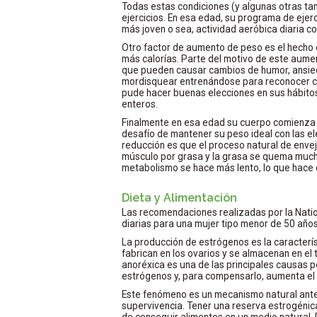
Todas estas condiciones (y algunas otras t
ejercicios. En esa edad, su programa de ejer
más joven o sea, actividad aeróbica diaria 
Otro factor de aumento de peso es el hecho 
más calorías. Parte del motivo de este aumen
que pueden causar cambios de humor, ansied
mordisquear entrenándose para reconocer c
pude hacer buenas elecciones en sus hábitos
enteros.
Finalmente en esa edad su cuerpo comienza a
desafío de mantener su peso ideal con las ele
reducción es que el proceso natural de env
músculo por grasa y la grasa se quema much
metabolismo se hace más lento, lo que hace
Dieta y Alimentación
Las recomendaciones realizadas por la Natio
diarias para una mujer tipo menor de 50 año
La producción de estrógenos es la caracterís
fabrican en los ovarios y se almacenan en el
anoréxica es una de las principales causas po
estrógenos y, para compensarlo, aumenta el 
Este fenómeno es un mecanismo natural ante 
supervivencia. Tener una reserva estrogénica 
de conseguir alimentos en un medio natural