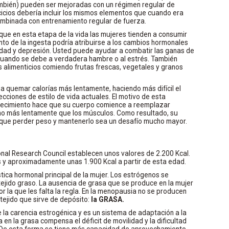
ambién) pueden ser mejoradas con un régimen regular de
cicios debería incluir los mismos elementos que cuando era
combinada con entrenamiento regular de fuerza.
que en esta etapa de la vida las mujeres tienden a consumir
to de la ingesta podría atribuirse a los cambios hormonales
ad y depresión. Usted puede ayudar a combatir las ganas de
uando se debe a verdadera hambre o al estrés. También
 alimenticios comiendo frutas frescas, vegetales y granos
 quemar calorías más lentamente, haciendo más difícil el
cciones de estilo de vida actuales. El motivo de esta
ejecimiento hace que su cuerpo comience a reemplazar
o más lentamente que los músculos. Como resultado, su
 que perder peso y mantenerlo sea un desafío mucho mayor.
nal Research Council establecen unos valores de 2.200 Kcal.
s y aproximadamente unas 1.900 Kcal a partir de esta edad.
tica hormonal principal de la mujer. Los estrógenos se
 tejido graso. La ausencia de grasa que se produce en la mujer
r la que les falta la regla. En la menopausia no se producen
tejido que sirve de depósito:
la GRASA.
la carencia estrogénica y es un sistema de adaptación a la
en la grasa compensa el déficit de movilidad y la dificultad
. De esta forma se tiene más capacidad de aprovechamiento