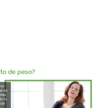
to de peso?
res
ue se
emas
do lo
zón