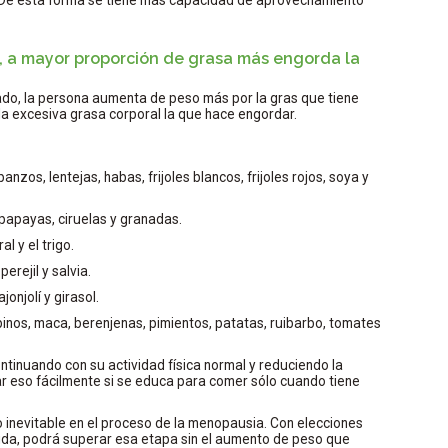
, a mayor proporción de grasa más engorda la
ado, la persona aumenta de peso más por la gras que tiene
la excesiva grasa corporal la que hace engordar.
nzos, lentejas, habas, frijoles blancos, frijoles rojos, soya y
papayas, ciruelas y granadas.
l y el trigo.
 perejil y salvia.
ajonjolí y girasol.
inos, maca, berenjenas, pimientos, patatas, ruibarbo, tomates
tinuando con su actividad física normal y reduciendo la
ar eso fácilmente si se educa para comer sólo cuando tiene
 inevitable en el proceso de la menopausia. Con elecciones
vida, podrá superar esa etapa sin el aumento de peso que