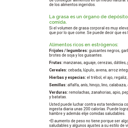
de los alimentos ingeridos.
La grasa es un órgano de depósito
comida.
Si el volumen de grasa corporal es muy elev
que por lo que come. Se puede decir que es 
Alimentos ricos en estrógenos:
Frijoles / legumbres:
guisantes negros, garba
brotes de soja y los guisantes.
Frutas:
manzanas, aguaje, cerezas, dátiles, 
Cereales:
cebada, lúpulo, avena, arroz integra
Hierbas y especias:
el trébol, el ajo, regaliz,
Semillas:
alfalfa, anís, hinojo, lino, calabaza, 
Verduras:
remolachas, zanahorias, apio, pep
y batatas.
Usted puede luchar contra esta tendencia con
ingesta diaria unas 200 calorías. Puede logr
hambre y además elije comidas saludables.
•El aumento de peso no tiene porque ser algo
saludables y algunos ajustes a su estilo de 