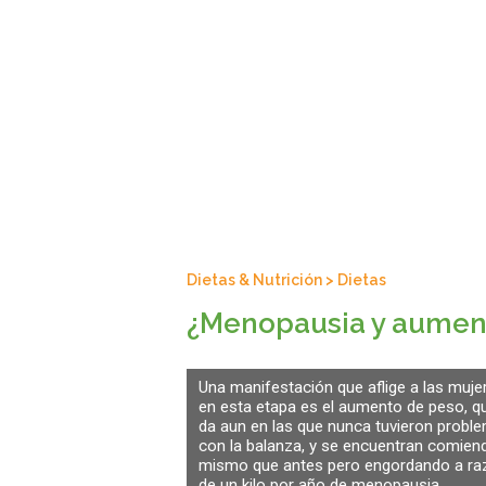
Dietas & Nutrición
>
Dietas
¿Menopausia y aumen
Una manifestación que aflige a las muje
en esta etapa es el aumento de peso, q
da aun en las que nunca tuvieron probl
con la balanza, y se encuentran comien
mismo que antes pero engordando a ra
de un kilo por año de menopausia.