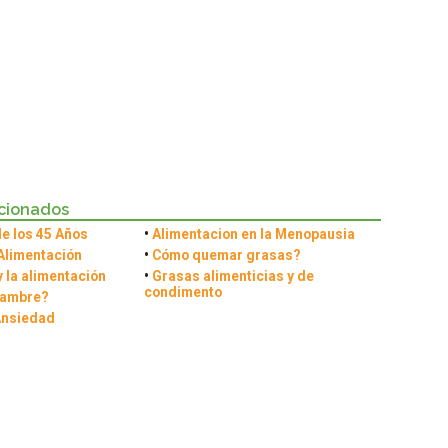
acionados
de los 45 Años
•
Alimentacion en la Menopausia
 Alimentación
•
Cómo quemar grasas?
 la alimentación
•
Grasas alimenticias y de
condimento
Hambre?
Ansiedad