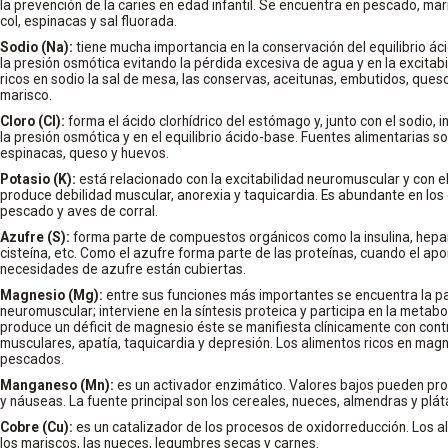
la prevención de la caries en edad infantil. Se encuentra en pescado, mar
col, espinacas y sal fluorada.
Sodio (Na):
tiene mucha importancia en la conservación del equilibrio á
la presión osmótica evitando la pérdida excesiva de agua y en la excitab
ricos en sodio la sal de mesa, las conservas, aceitunas, embutidos, que
marisco.
Cloro (Cl):
forma el ácido clorhídrico del estómago y, junto con el sodio, 
la presión osmótica y en el equilibrio ácido-base. Fuentes alimentarias s
espinacas, queso y huevos.
Potasio (K):
está relacionado con la excitabilidad neuromuscular y con el 
produce debilidad muscular, anorexia y taquicardia. Es abundante en los c
pescado y aves de corral.
Azufre (S):
forma parte de compuestos orgánicos como la insulina, hepari
cisteína, etc. Como el azufre forma parte de las proteínas, cuando el apo
necesidades de azufre están cubiertas.
Magnesio (Mg):
entre sus funciones más importantes se encuentra la par
neuromuscular; interviene en la síntesis proteica y participa en la metab
produce un déficit de magnesio éste se manifiesta clínicamente con cont
musculares, apatía, taquicardia y depresión. Los alimentos ricos en magn
pescados.
Manganeso (Mn):
es un activador enzimático. Valores bajos pueden pro
y náuseas. La fuente principal son los cereales, nueces, almendras y plát
Cobre (Cu):
es un catalizador de los procesos de oxidorreducción. Los a
los mariscos, las nueces, legumbres secas y carnes.