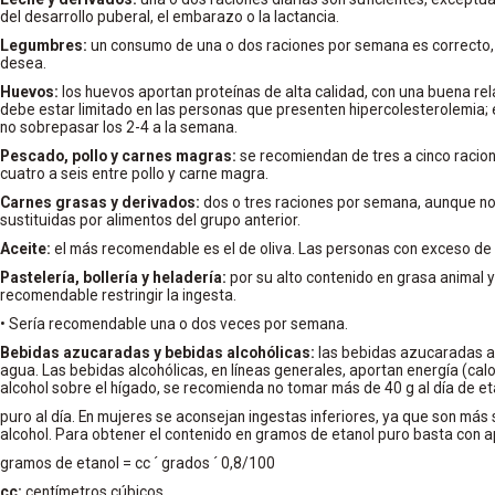
del desarrollo puberal, el embarazo o la lactancia.
Legumbres:
un consumo de una o dos raciones por semana es correcto
desea.
Huevos:
los huevos aportan proteínas de alta calidad, con una buena re
debe estar limitado en las personas que presenten hipercolesterolemia
no sobrepasar los 2-4 a la semana.
Pescado, pollo y carnes magras:
se recomiendan de tres a cinco racio
cuatro a seis entre pollo y carne magra.
Carnes grasas y derivados:
dos o tres raciones por semana, aunque no
sustituidas por alimentos del grupo anterior.
Aceite:
el más recomendable es el de oliva. Las personas con exceso d
Pastelería, bollería y heladería:
por su alto contenido en grasa animal 
recomendable restringir la ingesta.
• Sería recomendable una o dos veces por semana.
Bebidas azucaradas y bebidas alcohólicas:
las bebidas azucaradas a
agua. Las bebidas alcohólicas, en líneas generales, aportan energía (calo
alcohol sobre el hígado, se recomienda no tomar más de 40 g al día de et
puro al día. En mujeres se aconsejan ingestas inferiores, ya que son más 
alcohol. Para obtener el contenido en gramos de etanol puro basta con ap
gramos de etanol = cc ´ grados ´ 0,8/100
cc:
centímetros cúbicos.