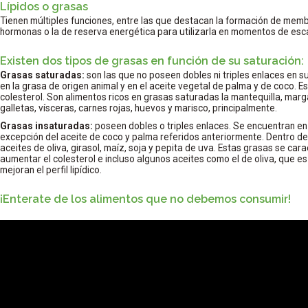
Lípidos o grasas
Tienen múltiples funciones, entre las que destacan la formación de membr
hormonas o la de reserva energética para utilizarla en momentos de esc
Existen dos tipos de grasas en función de su saturación:
Grasas saturadas:
son las que no poseen dobles ni triples enlaces en s
en la grasa de origen animal y en el aceite vegetal de palma y de coco. Es
colesterol. Son alimentos ricos en grasas saturadas la mantequilla, marg
galletas, vísceras, carnes rojas, huevos y marisco, principalmente.
Grasas insaturadas:
poseen dobles o triples enlaces. Se encuentran en 
excepción del aceite de coco y palma referidos anteriormente. Dentro d
aceites de oliva, girasol, maíz, soja y pepita de uva. Estas grasas se car
aumentar el colesterol e incluso algunos aceites como el de oliva, que 
mejoran el perfil lipídico.
¡Enterate de los alimentos que no debemos consumir!