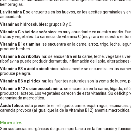
hemorragias.
La vitamina E
se encuentra en los huevos, en los aceites germinales y e
antioxidante.
Vitaminas hidrosolubles:
grupos B y C.
Vitamina C o ácido ascórbico:
es muy abundante en nuestro medio. Fu
frutas y vegetales. La carencia de vitamina C (muy rara en nuestro ento
Vitamina B1o tiamina:
se encuentra en la carne, arroz, trigo, leche, legu
producir beriberi.
Vitamina B2o riboflavina:
se encuentra en la carne, leche, vegetales ver
riboflavina puede producir dermatitis, inflamación del labio, alteraciones 
Vitamina B3 o ácido nicotínico:
básicamente se encuentra en las carnes 
produce pelagra.
Vitamina B6 o piridoxina:
las fuentes naturales son la yema de huevo, p
Vitamina B12 o cianocobalamina:
se encuentra en la carne, hígado, riñ
productos lácteos. Los vegetales carecen de esta vitamina. Su déficit p
denominada macrocítica.
Ácido fólico:
está presente en el hígado, carne, espárragos, espinacas, g
carencia provoca (al igual que la de la vitamina B12) anemia macrocítica.
Minerales
Son sustancias inorgánicas de gran importancia en la formación y funci