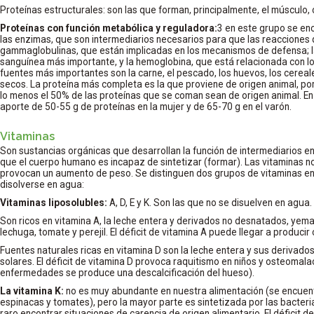
Proteínas estructurales: son las que forman, principalmente, el músculo, c
Proteínas con función metabólica y reguladora:
3 en este grupo se enc
las enzimas, que son intermediarios necesarios para que las reacciones 
gammaglobulinas, que están implicadas en los mecanismos de defensa; la
sanguínea más importante, y la hemoglobina, que está relacionada con lo
fuentes más importantes son la carne, el pescado, los huevos, los cereale
secos. La proteína más completa es la que proviene de origen animal, po
lo menos el 50% de las proteínas que se coman sean de origen animal. En 
aporte de 50-55 g de proteínas en la mujer y de 65-70 g en el varón.
Vitaminas
Son sustancias orgánicas que desarrollan la función de intermediarios en
que el cuerpo humano es incapaz de sintetizar (formar). Las vitaminas no
provocan un aumento de peso. Se distinguen dos grupos de vitaminas en
disolverse en agua:
Vitaminas liposolubles:
A, D, E y K. Son las que no se disuelven en agua.
Son ricos en vitamina A, la leche entera y derivados no desnatados, yem
lechuga, tomate y perejil. El déficit de vitamina A puede llegar a producir
Fuentes naturales ricas en vitamina D son la leche entera y sus derivados
solares. El déficit de vitamina D provoca raquitismo en niños y osteomal
enfermedades se produce una descalcificación del hueso).
La vitamina K:
no es muy abundante en nuestra alimentación (se encuentr
espinacas y tomates), pero la mayor parte es sintetizada por las bacteria
raro encontrar situaciones de carencia de origen alimentario. El déficit 