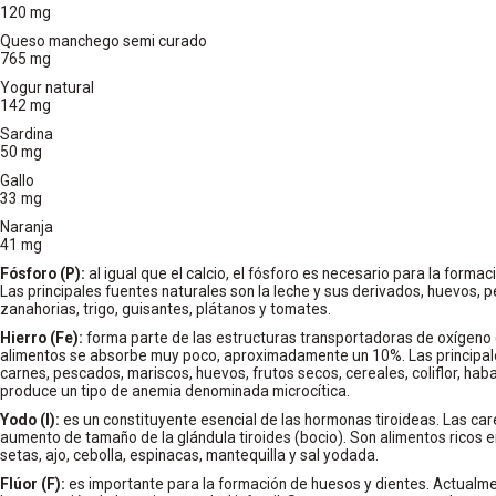
120 mg
Queso manchego semi curado
765 mg
Yogur natural
142 mg
Sardina
50 mg
Gallo
33 mg
Naranja
41 mg
Fósforo (P):
al igual que el calcio, el fósforo es necesario para la formac
Las principales fuentes naturales son la leche y sus derivados, huevos, 
zanahorias, trigo, guisantes, plátanos y tomates.
Hierro (Fe):
forma parte de las estructuras transportadoras de oxígeno (
alimentos se absorbe muy poco, aproximadamente un 10%. Las principale
carnes, pescados, mariscos, huevos, frutos secos, cereales, coliflor, hab
produce un tipo de anemia denominada microcítica.
Yodo (I):
es un constituyente esencial de las hormonas tiroideas. Las ca
aumento de tamaño de la glándula tiroides (bocio). Son alimentos ricos 
setas, ajo, cebolla, espinacas, mantequilla y sal yodada.
Flúor (F):
es importante para la formación de huesos y dientes. Actualm