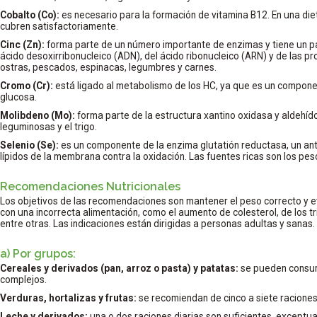
Cobalto (Co):
es necesario para la formación de vitamina B12. En una die
cubren satisfactoriamente.
Cinc (Zn):
forma parte de un número importante de enzimas y tiene un pap
ácido desoxirribonucleico (ADN), del ácido ribonucleico (ARN) y de las pr
ostras, pescados, espinacas, legumbres y carnes.
Cromo (Cr):
está ligado al metabolismo de los HC, ya que es un componen
glucosa.
Molibdeno (Mo):
forma parte de la estructura xantino oxidasa y aldehíd
leguminosas y el trigo.
Selenio (Se):
es un componente de la enzima glutatión reductasa, un ant
lípidos de la membrana contra la oxidación. Las fuentes ricas son los pe
Recomendaciones Nutricionales
Los objetivos de las recomendaciones son mantener el peso correcto y 
con una incorrecta alimentación, como el aumento de colesterol, de los trig
entre otras. Las indicaciones están dirigidas a personas adultas y sanas.
a) Por grupos:
Cereales y derivados (pan, arroz o pasta) y patatas:
se pueden consum
complejos.
Verduras, hortalizas y frutas:
se recomiendan de cinco a siete raciones
Leche y derivados:
una o dos raciones diarias son suficientes, except