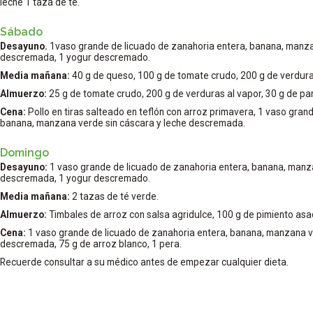
leche 1 taza de té.
Sábado
Desayuno.
1vaso grande de licuado de zanahoria entera, banana, manza
descremada, 1 yogur descremado.
Media mañana:
40 g de queso, 100 g de tomate crudo, 200 g de verduras 
Almuerzo:
25 g de tomate crudo, 200 g de verduras al vapor, 30 g de pan
Cena:
Pollo en tiras salteado en teflón con arroz primavera, 1 vaso gran
banana, manzana verde sin cáscara y leche descremada.
Domingo
Desayuno:
1 vaso grande de licuado de zanahoria entera, banana, manza
descremada, 1 yogur descremado.
Media mañana:
2 tazas de té verde.
Almuerzo:
Timbales de arroz con salsa agridulce, 100 g de pimiento asad
Cena:
1 vaso grande de licuado de zanahoria entera, banana, manzana v
descremada, 75 g de arroz blanco, 1 pera.
Recuerde consultar a su médico antes de empezar cualquier dieta.