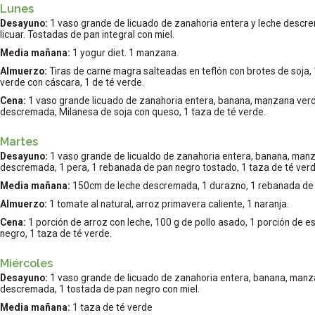
Lunes
Desayuno:
1 vaso grande de licuado de zanahoria entera y leche descr
licuar. Tostadas de pan integral con miel.
Media mañana:
1 yogur diet. 1 manzana.
Almuerzo:
Tiras de carne magra salteadas en teflón con brotes de soja
verde con cáscara, 1 de té verde.
Cena:
1 vaso grande licuado de zanahoria entera, banana, manzana verd
descremada, Milanesa de soja con queso, 1 taza de té verde.
Martes
Desayuno:
1 vaso grande de licualdo de zanahoria entera, banana, manz
descremada, 1 pera, 1 rebanada de pan negro tostado, 1 taza de té verd
Media mañana:
150cm de leche descremada, 1 durazno, 1 rebanada de p
Almuerzo:
1 tomate al natural, arroz primavera caliente, 1 naranja.
Cena:
1 porción de arroz con leche, 100 g de pollo asado, 1 porción de e
negro, 1 taza de té verde.
Miércoles
Desayuno:
1 vaso grande de licuado de zanahoria entera, banana, manza
descremada, 1 tostada de pan negro con miel.
Media mañana:
1 taza de té verde