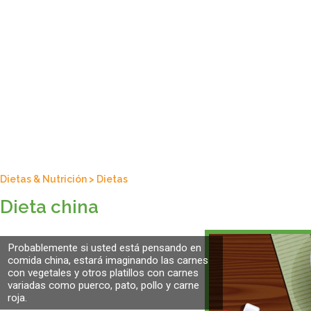
Dietas & Nutrición
>
Dietas
Dieta china
Probablemente si usted está pensando en
comida china, estará imaginando las carnes
con vegetales y otros platillos con carnes
variadas como puerco, pato, pollo y carne
roja.