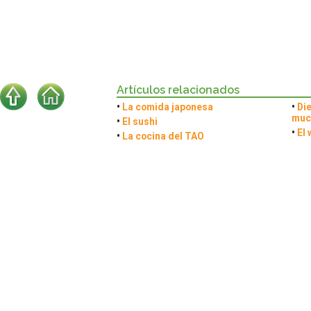
Artículos relacionados
•
La comida japonesa
•
Die
muc
•
El sushi
•
El
•
La cocina del TAO