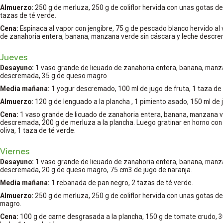
Almuerzo:
250 g de merluza, 250 g de coliflor hervida con unas gotas de 
tazas de té verde.
Cena:
Espinaca al vapor con jengibre, 75 g de pescado blanco hervido al 
de zanahoria entera, banana, manzana verde sin cáscara y leche descr
Jueves
Desayuno:
1 vaso grande de licuado de zanahoria entera, banana, manz
descremada, 35 g de queso magro
Media mañana:
1 yogur descremado, 100 ml de jugo de fruta, 1 taza de 
Almuerzo:
120 g de lenguado a la plancha , 1 pimiento asado, 150 ml de j
Cena:
1 vaso grande de licuado de zanahoria entera, banana, manzana v
descremada, 200 g de merluza a la plancha. Luego gratinar en horno co
oliva, 1 taza de té verde.
Viernes
Desayuno:
1 vaso grande de licuado de zanahoria entera, banana, manza
descremada, 20 g de queso magro, 75 cm3 de jugo de naranja.
Media mañana:
1 rebanada de pan negro, 2 tazas de té verde.
Almuerzo:
250 g de merluza, 250 g de coliflor hervida con unas gotas d
magro.
Cena:
100 g de carne desgrasada a la plancha, 150 g de tomate crudo, 3