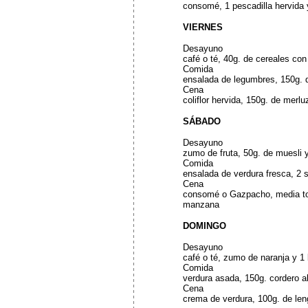
consomé, 1 pescadilla hervida 
VIERNES
Desayuno
café o té, 40g. de cereales con
Comida
ensalada de legumbres, 150g. 
Cena
coliflor hervida, 150g. de merlu
SÁBADO
Desayuno
zumo de fruta, 50g. de muesli 
Comida
ensalada de verdura fresca, 2 s
Cena
consomé o Gazpacho, media to
manzana
DOMINGO
Desayuno
café o té, zumo de naranja y 1 
Comida
verdura asada, 150g. cordero 
Cena
crema de verdura, 100g. de len