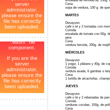
ensalada de remolacha, 150g. d
Cena
sopa de verdura, 100 g. de qu
MARTES
Desayuno
café o té y 2 tostadas con mer
Comida
ensalada de tomate con 50g. de
-
pera
_
-
Cena
verdura hervida, 200g. de mejil
MIÉRCOLES
Desayuno
1 yogur, 1 plátano y 40g. de c
Comida
verdura asada, 6 gambas o lang
Cena
1 tortilla de alcachofas, champ
JUEVES
Desayuno
café o té y 2 rebanadas de pan
_
Comida
verduras cocidas, 150g. de pol
Cena