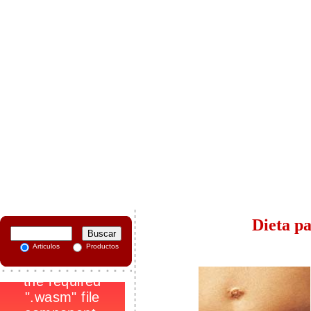
-
Dieta pa
Articulos
Productos
.
1
_
-