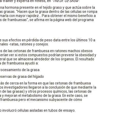
l trainer y experta en fitness, en
"The Dr. Oz Show"
.
una hormona presente en el tejido graso y que actúa sobre la
as grasas. "Hacen que la grasa dentro de las células se rompa
arla con mayor rapidez... Para obtener el mismo beneficio a
ilos de frambuesas", se afirma en la página web del programa
de sus efectos en pérdida de peso data entre los últimos 10 a
ales -ratas, ratones y conejos.
ctos de las cetonas de frambuesa en ratones machos obesos
erían ver si estos compuestos podrían prevenir la obesidad y
sceral que se almacena alrededor de los órganos. El resultado
na de frambuesa ayudó a:
procesamiento de la grasa
reservas de grasa del hígado
más de cerca en la forma en que las cetonas de frambuesa
os investigadores llegaron a la conclusión de que mediante la
ón de las grasas) y otros procesos químicos, las cetonas de
y mejoran el metabolismo de la grasa. En este caso, se
e frambuesa pero el mecanismo subyacente de cómo
o involucró células aisladas en tubos de ensayo.