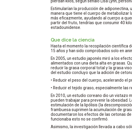
pierdan kilos, según señaló Lisa Lynn, persona
Estimularían la producción de adiponectina, 
manera que tiene el cuerpo de metabolizar l
más eficazmente, ayudando al cuerpo a quem
partir del fruto, tendrías que consumir 40 k
estadounidense.
Que dice la ciencia
Hasta el momento la recopilación científica 
15 años y han sido comprobados solo en anim
En 2005, un estudio japonés miró a los efe
alimentados con una dieta alta en grasas. Qu
reducir la grasa corporal total y la grasa vi
del estudio concluyo que la adición de ceto
• Reducir el peso del cuerpo, acelerando el 
• Reducir el tejido graso, especialmente las 
En 2010, un estudio coreano dio un vistazo 
pueden trabajar para prevenir la obesidad. L
estimulación de la lipólisis (la descomposici
frambuesa suprimen la acumulación de grasa 
documentaron los efectos de las cetonas d
funcionaba esto no se confirmó.
Asimismo, la investigación llevada a cabo sól