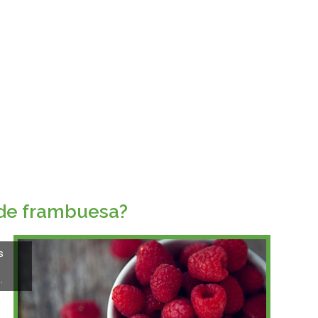
 de frambuesa?
s
.