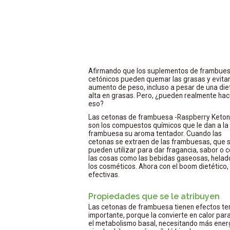
Afirmando que los suplementos de frambue
cetónicos pueden quemar las grasas y evitar
aumento de peso, incluso a pesar de una die
alta en grasas. Pero, ¿pueden realmente hac
eso?
Las cetonas de frambuesa -Raspberry Keton
son los compuestos químicos que le dan a la
frambuesa su aroma tentador. Cuando las
cetonas se extraen de las frambuesas, que 
pueden utilizar para dar fragancia, sabor o c
las cosas como las bebidas gaseosas, helad
los cosméticos. Ahora con el boom dietético
efectivas.
Propiedades que se le atribuyen
Las cetonas de frambuesa tienen efectos t
importante, porque la convierte en calor par
el metabolismo basal, necesitando más energ