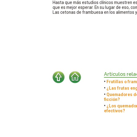
Hasta que más estudios clínicos muestren es
que es mejor esperar. En su lugar de eso, con
Las cetonas de frambuesa en los alimentos 
Artículos rel
•
Frutillas o fr
•
¿Las frutas en
•
Quemadores de
ficción?
•
¿Los quemador
efectivos?