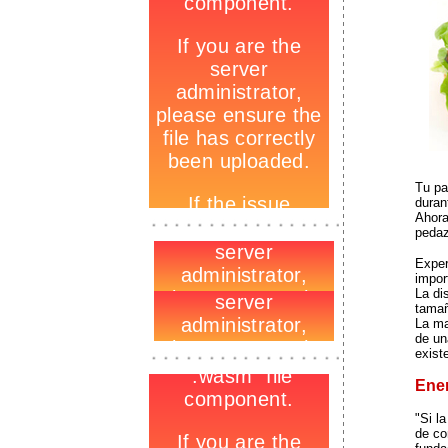
Tu pa
duran
-
Ahora
_
pedaz
-
Exper
impor
La di
tamañ
La ma
de un
-
exist
_
-
Ene
"Si l
de co