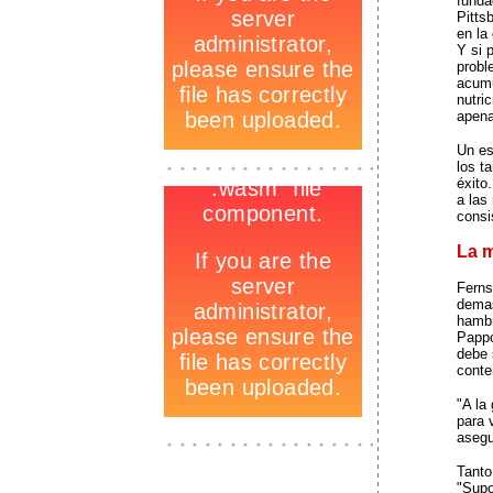
funda
Pitts
en la
Y si 
probl
acumu
nutri
apena
Un es
-
los t
_
-
éxito
a las
consi
La m
Ferns
demas
hambr
Pappo
debe 
conte
"A la
para 
asegu
_
Tanto
"Supo