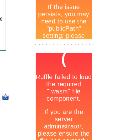
00
-
_
-
-