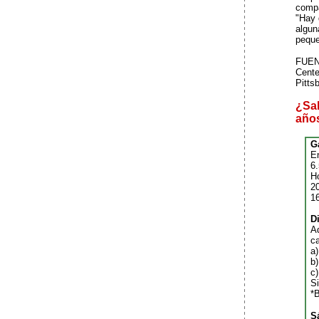
compa
"Hay 
algun
peque
FUENT
Cente
Pitts
¿Sab
año
G
En
6
H
2
16
D
Ad
ca
a)
b
c
Si
*
S