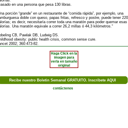
lorías.*
Basado en una persona que pesa 130 libras.
na porción “grande” en un restaurante de “comida rápida”, por ejemplo, una
mburguesa doble con queso, papas fritas, refresco y postre, puede tener 22
lorías; es decir, necesitaría correr toda una maratón para poder quemar esas
lorías. Una maratón equivale a correr 26,2 millas ó 44,3 kilómetros."
bbeling CB, Pawlak DB, Ludwig DS.
ildhood obesity: public health crisis, common sense cure.
ancet 2002; 360:473-82.
Haga Click en la
imagen para
verla en tamaño
original
Recibe nuestro Boletin Semanal GRATUITO. Inscribete AQUI
contáctenos