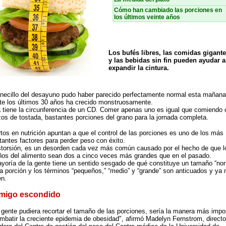
Cómo han cambiado las porciones en
los últimos veinte años
Los bufés libres, las comidas gigant
y las bebidas sin fin pueden ayudar a
expandir la cintura.
necillo del desayuno pudo haber parecido perfectamente normal esta mañana
te los últimos 30 años ha crecido monstruosamente.
 tiene la circunferencia de un CD. Comer apenas uno es igual que comiendo 
os de tostada, bastantes porciones del grano para la jornada completa.
tos en nutrición apuntan a que el control de las porciones es uno de los más
tantes factores para perder peso con éxito.
storsión, es un desorden cada vez más común causado por el hecho de que l
os del alimento sean dos a cinco veces más grandes que en el pasado.
yoría de la gente tiene un sentido sesgado de qué constituye un tamaño “nor
a porción y los términos “pequeños,” “medio” y “grande” son anticuados y ya 
en.
migo escondido
a gente pudiera recortar el tamaño de las porciones, sería la manera más impo
mbatir la creciente epidemia de obesidad", afirmó Madelyn Fernstrom, directo