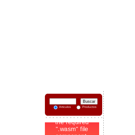
-
Articulos
Productos
.
1
_
-