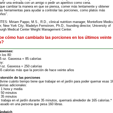
rtir una entrada con un amigo o pedir un aperitivo como cena.
que cambiar la manera en que se piensa, comer más lentamente y obtener
as herramientas para ayudar a controlar las porciones, como platos más
ños".
ES: Miriam Pappo, M.S., R.D., clinical nutrition manager, Montefiore Medic
r, New York City; Madelyn Fernstrom, Ph.D., founding director, University of
burgh Medical Center Weight Management Center.
e cómo han cambiado las porciones en los últimos veinte
s?
aseosas:
 los 80:
.5 oz. Gaseosa = 85 calorías
oy:
0 oz. Gaseosa = 250 calorías
5 calorías más que la porción de hace veinte años
istorsión de las porciones
ivine cuánto tiempo tiene que trabajar en el jardín para poder quemar esas 1
lorías adicionales:
 1 hora y media
) 50 minutos
) 35 minutos
 trabaja en el jardín durante 35 minutos, quemará alrededor de 165 calorías.*
Basado en una persona que pesa 160 libras.
ándwich