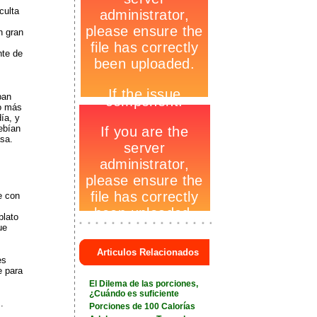
culta
n gran
nte de
s
ban
-
ho más
día, y
ebían
asa.
e con
-
plato
_
ue
+
Articulos Relacionados
es
e para
+
El Dilema de las porciones,
¿Cuándo es suficiente
.
Porciones de 100 Calorías