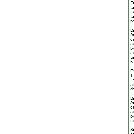
En
U
H
U
p
D
Ad
ca
a
b)
c)
Si
50
E
1
La
al
d
D
Ad
ca
a)
b)
c)
Si