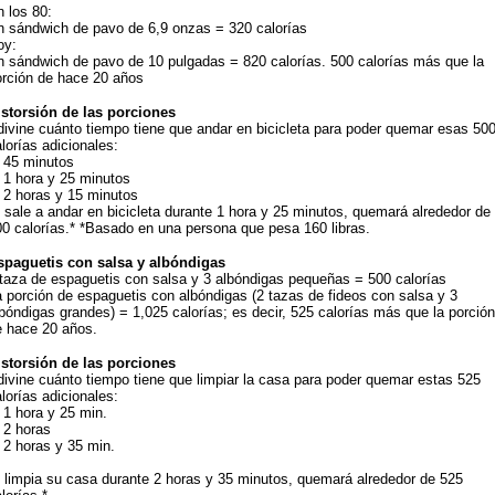
 los 80:
n sándwich de pavo de 6,9 onzas = 320 calorías
oy:
n sándwich de pavo de 10 pulgadas = 820 calorías. 500 calorías más que la
orción de hace 20 años
istorsión de las porciones
ivine cuánto tiempo tiene que andar en bicicleta para poder quemar esas 50
lorías adicionales:
) 45 minutos
 1 hora y 25 minutos
 2 horas y 15 minutos
 sale a andar en bicicleta durante 1 hora y 25 minutos, quemará alrededor de
0 calorías.* *Basado en una persona que pesa 160 libras.
spaguetis con salsa y albóndigas
 taza de espaguetis con salsa y 3 albóndigas pequeñas = 500 calorías
 porción de espaguetis con albóndigas (2 tazas de fideos con salsa y 3
bóndigas grandes) = 1,025 calorías; es decir, 525 calorías más que la porción
e hace 20 años.
istorsión de las porciones
ivine cuánto tiempo tiene que limpiar la casa para poder quemar estas 525
lorías adicionales:
 1 hora y 25 min.
 2 horas
 2 horas y 35 min.
 limpia su casa durante 2 horas y 35 minutos, quemará alrededor de 525