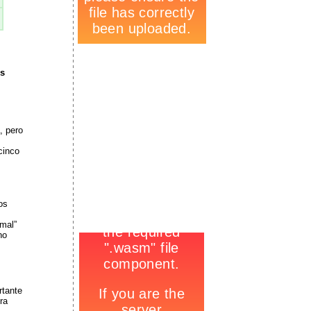
-
es
, pero
cinco
os
mal”
-
no
rtante
ra