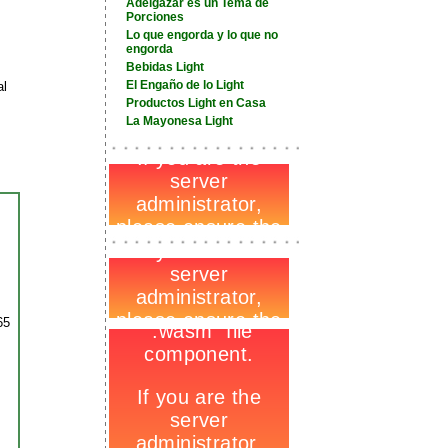
Adelgazar es un Tema de
Porciones
Lo que engorda y lo que no
engorda
Bebidas Light
El Engaño de lo Light
al
Productos Light en Casa
La Mayonesa Light
-
_
-
-
_
-
65
-