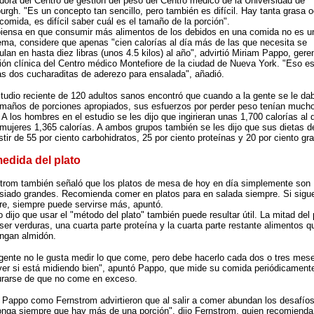
dora del Centro de gestión del peso del Centro médico de la Universidad de
burgh. "Es un concepto tan sencillo, pero también es difícil. Hay tanta grasa o
 comida, es difícil saber cuál es el tamaño de la porción".
piensa en que consumir más alimentos de los debidos en una comida no es u
ema, considere que apenas "cien calorías al día más de las que necesita se
lan en hasta diez libras (unos 4.5 kilos) al año", advirtió Miriam Pappo, gere
ción clínica del Centro médico Montefiore de la ciudad de Nueva York. "Eso e
s dos cucharaditas de aderezo para ensalada", añadió.
tudio reciente de 120 adultos sanos encontró que cuando a la gente se le da
amaños de porciones apropiados, sus esfuerzos por perder peso tenían muc
. A los hombres en el estudio se les dijo que ingirieran unas 1,700 calorías al 
 mujeres 1,365 calorías. A ambos grupos también se les dijo que sus dietas d
stir de 55 por ciento carbohidratos, 25 por ciento proteínas y 20 por ciento gr
edida del plato
trom también señaló que los platos de mesa de hoy en día simplemente son
iado grandes. Recomienda comer en platos para en salada siempre. Si sigu
e, siempre puede servirse más, apuntó.
 dijo que usar el "método del plato" también puede resultar útil. La mitad del 
ser verduras, una cuarta parte proteína y la cuarta parte restante alimentos q
ngan almidón.
 gente no le gusta medir lo que come, pero debe hacerlo cada dos o tres mes
ver si está midiendo bien", apuntó Pappo, que mide su comida periódicament
rarse de que no come en exceso.
 Pappo como Fernstrom advirtieron que al salir a comer abundan los desafíos
nga siempre que hay más de una porción", dijo Fernstrom, quien recomienda