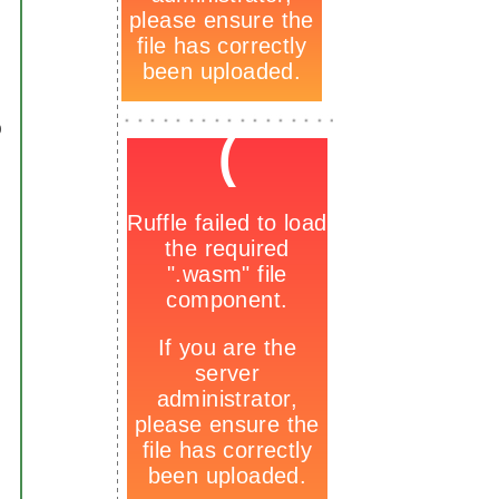
-
_
0
-