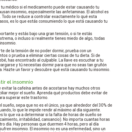
 tu médico si el medicamento puede estar causando tu
usan insomnio, especialmente las anfetaminas. El alcohol es
. Todo se reduce a controlar exactamente lo qué esta
 casos, es lo que estás consumiendo lo que está causando tu
ortante y estás bajo una gran tensión, o si te estás
xtrema, o incluso si realmente tienes miedo de algo, todas
insomnio.
rte de la tensión de no poder dormir, prueba con un
os o prueba a eliminar ciertas cosas de tu dieta. Si de
, has encontrado al culpable. La llave es escuchar a tu
cargarse y tú necesitas dormir para que no seas tan gruñón
a. Hazte un favor y descubre qué está causando tu insomnio.
ir el insomnio
 evitar la cafeína antes de acostarse hay muchos otros
liar mejor el sueño. Aprenda qué productos debe evitar de
ara superar este trastorno.
el sueño, sepa que no es el único, ya que alrededor del 30% de
ndo, lo que le impide rendir al máximo al día siguiente.
s lo que va a determinar si la falta de horas de sueño se
imiento, irritabilidad, cansancio). No importa cuantas horas
tro día. Hay personas que duermen 4 horas, pero al día
 sufren insomnio. El insomnio no es una enfermedad, sino un