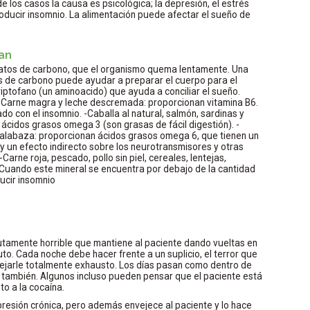
de los casos la causa es psicológica; la depresión, el estrés
oducir insomnio. La alimentación puede afectar el sueño de
ran
ratos de carbono, que el organismo quema lentamente. Una
s de carbono puede ayudar a preparar el cuerpo para el
riptofano (un aminoacido) que ayuda a conciliar el sueño.
. -Carne magra y leche descremada: proporcionan vitamina B6.
o con el insomnio. -Caballa al natural, salmón, sardinas y
ácidos grasos omega 3 (son grasas de fácil digestión). -
 calabaza: proporcionan ácidos grasos omega 6, que tienen un
 y un efecto indirecto sobre los neurotransmisores y otras
Carne roja, pescado, pollo sin piel, cereales, lentejas,
 Cuando este mineral se encuentra por debajo de la cantidad
ucir insomnio
lutamente horrible que mantiene al paciente dando vueltas en
uto. Cada noche debe hacer frente a un suplicio, el terror que
dejarle totalmente exhausto. Los días pasan como dentro de
 también. Algunos incluso pueden pensar que el paciente está
o a la cocaína.
epresión crónica, pero además envejece al paciente y lo hace