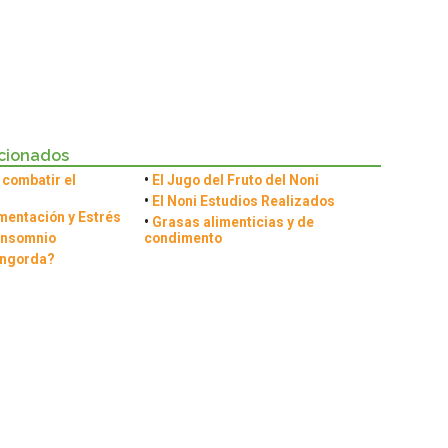
acionados
 combatir el
•
El Jugo del Fruto del Noni
•
El Noni Estudios Realizados
mentación y Estrés
•
Grasas alimenticias y de
Insomnio
condimento
Engorda?