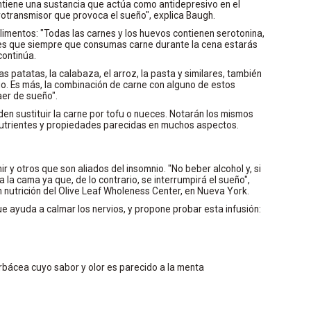
contiene una sustancia que actúa como antidepresivo en el
rotransmisor que provoca el sueño", explica Baugh.
limentos: "Todas las carnes y los huevos contienen serotonina,
 es que siempre que consumas carne durante la cena estarás
continúa.
 patatas, la calabaza, el arroz, la pasta y similares, también
io. Es más, la combinación de carne con alguno de estos
aer de sueño".
en sustituir la carne por tofu o nueces. Notarán los mismos
nutrientes y propiedades parecidas en muchos aspectos.
 y otros que son aliados del insomnio. "No beber alcohol y, si
a la cama ya que, de lo contrario, se interrumpirá el sueño",
 nutrición del Olive Leaf Wholeness Center, en Nueva York.
ayuda a calmar los nervios, y propone probar esta infusión:
rbácea cuyo sabor y olor es parecido a la menta