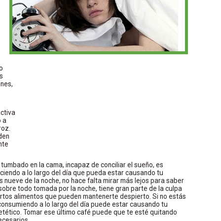
o
as
ones,
ctiva
o a
roz.
den
nte
tumbado en la cama, incapaz de conciliar el sueño, es
ciendo a lo largo del día que pueda estar causando tu
s nueve de la noche, no hace falta mirar más lejos para saber
obre todo tomada por la noche, tiene gran parte de la culpa
rtos alimentos que pueden mantenerte despierto. Si no estás
 consumiendo a lo largo del día puede estar causando tu
ietético. Tomar ese último café puede que te esté quitando
ecesarios.