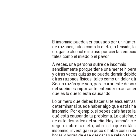
El insomnio puede ser causado por un númer
de razones, tales como la dieta, la tensión, l
drogas o alcohol e incluso por ciertas emoci
tales como el miedo o el pavor.
A veces, una persona sufre de insomnio
sencillamente porque tiene una mente hipera
y otras veces quizás no pueda dormir debid
otras razones físicas, tales como un dolor at
Sea la razón que sea, para curar este desor
del sueño es importante entender exactame
qué es lo que lo está causando.
Lo primero que debes hacer si te encuentras 
determinar si puede haber algo que estás ha
insomnio. Por ejemplo, si bebes café hasta la
qué está causando tu problema. La cafeína, s
de este desorden del sueño. Hay también cie
seguro sobre tu dieta, sobre si lo que estás
insomnio, investiga un poco o habla con un d
horas y horas de ese descanso y relajo tan n