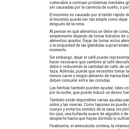
vulnerable a contraer problemas mentales gr
ser causadas por la carencia de sueño, o po
El insomnio es causado por el latido rápido d
el insomnio puede ser tan simple como deja
después de la cena.
Al pensar en qué alimentos se debe de consu
simplemente dejando de tomar hidratos de ca
alimentos asados. Dejar de tomar estos alim
o la sequedad de las glándulas suprarrenale
momento.
Sin embargo, dejar el café puede representa
hacer necesario que cambies al café descaf
debe ir reduciendo la cantidad de café, de u
taza. Además, puede que necesites tomar l
menos carne y ningún alimento de harina blan
deben consumir entre las comidas.
Las hierbas también pueden ayudar, tales como
por la noche, que puede inducir un deseo fue
También están disponibles varias ayudas para
oídos y las viseras. Como tapones se puede u
cuerpo y evita los sonidos de la casa, los pe
los ojos, una bufanda suave de algodón o de
despierte hasta que hayas dormido lo suficie
Finalmente, el aminoácido ornitina, la vitamin