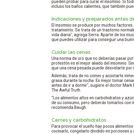
pueden probar para curar el insomnio. Si tod
incluso los baños calientes, que también pue
Indicaciones y preparados antes d
El insomnio se produce por muchos factores. "
tratamiento. Se trata de un trastorno norma
vida diaria", agrega Serra. Aparte de los m
que puedes utilizar para conseguir una buena
Cuidar las cenas
Una norma de oro que no deberías pasar por 
protestón es el mejor aliado del insomnio. 
que una cena pesada puede desvelarte por i
Además, trata de no comer y acostarte inme
grasa durante la noche. Es mejor tomar cen
antes de ir a dormir", sugiere el doctor Mark 
The Awful Truth.
"Los alimentos altos en carbohidratos y az
de su consumo, pero deberás tomarlos con m
recomienda Baugh.
Carnes y carbohidratos
Para provocar el sueño hay pocos alimentos 
cocinarlo, congelarlo dividido en porciones y