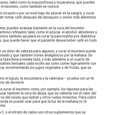
aves, tales como la esquizofrenia y la paranoia, que pueden
r el insomnio, como también se conoce.
el corazón o por un nivel bajo de azúcar en la sangre, y curar
r de tomar café después del desayuno o comer más alimentos
mir, puedes avanzar bastante en la cura del insomnio
rbono refinados tales como el azúcar, el alcohol, almidones y
entos también ayudará en curar la pancreatitis pre-diabética
s, que puede hacer que el paciente desea beber café en todo
r un dolor de cabeza para algunos, y curar el insomnio puede
einado y que también tomes analgésicos por la mañana. Se
na taza llena a media taza, y más adelante a un cuarto de
axantes herbales cada noche así como comer ligeramente con
ca, incrementando los jugos vegetales o de frutas, que se
 el lúpulo, la escutelaria y la valeriana – prueba con un té
rte de dormirte
 curar el insomnio como, por ejemplo, los tapones para las
sar también la cera de abeja, que se calienta con el calor del
rros del vecino que ladran y otros ruidos molestos. Para cubrir
 seda se puede usar para que la luz de la mañana no te
nte.
a C, o el nitrato de calcio son otros suplementos que se