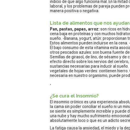
indicio de que algo funciona mal. En la mitad 
laboral, y los problemas de pareja pueden pr
manera positiva o negativa.
Lista de alimentos que nos ayuda
Pan, pastas, papas, arroz:
son ricos en hid
cena baja en proteínas y con muchos hidrato
sueño. -Banana, yogurt, atún: proporcionan t
Estos alimentos pueden incluirse en la cena
El bajo consumo de esta vitamina esta asociad
otros pescados azules: son buena fuente de 
Semillas de girasol, de lino, de sésamo y de
efecto directo sobre los nervios del cerebro,
sustancias necesarias para inducir al sueño. -
vegetales de hojas verdes: contienen hierro.
necesaria en nuestro organismo, puede prod
.
¿Se cura el Insomnio?
El insomnio crónico es una experiencia abso
la cama sin poder conciliar el sueño ni un min
se siente es simplemente increíble y puede 
una nube y hay mucho sufrimiento emocional
absolutamente loco o que es un adicto secret
La fatiga causa la ansiedad, el miedo y la d