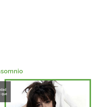
insomnio
idad
o que