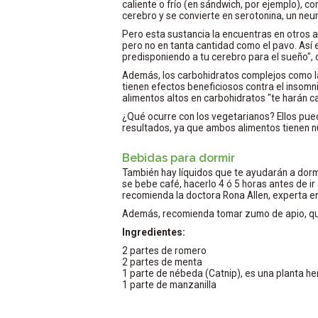
caliente o frío (en sándwich, por ejemplo), 
cerebro y se convierte en serotonina, un neu
Pero esta sustancia la encuentras en otros a
pero no en tanta cantidad como el pavo. Así
predisponiendo a tu cerebro para el sueño", 
Además, los carbohidratos complejos como las
tienen efectos beneficiosos contra el insomn
alimentos altos en carbohidratos "te harán c
¿Qué ocurre con los vegetarianos? Ellos pued
resultados, ya que ambos alimentos tienen 
Bebidas para dormir
También hay líquidos que te ayudarán a dormir
se bebe café, hacerlo 4 ó 5 horas antes de ir 
recomienda la doctora Rona Allen, experta en
Además, recomienda tomar zumo de apio, que 
Ingredientes:
2 partes de romero
2 partes de menta
1 parte de nébeda (Catnip), es una planta he
1 parte de manzanilla