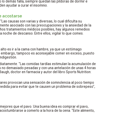
o lo demás falla, siempre quedan las píldoras de dormir e
den ayudar a curar el insomnio.
e acostarse
Las causas son varias y diversas, lo cual dificulta su
lmente asociado con las preocupaciones y la ansiedad de la
uchos tratamientos médicos posibles, hay algunos remedios
 noche de descanso. Entre ellos, vigilar lo que comes.
alto es ir a la cama con hambre, ya que un estómago
Sin embargo, tampoco es aconsejable comer en exceso, puesto
ndigestión.
diatamente. "Las comidas tardías estimulan la acumulación de
as no demasiado pesadas y con una antelación de unas 4 horas
Baugh, doctor en farmacia y autor del libro Sports Nutrition:
úcares provocan una sensación de somnolencia al poco tiempo
edida para evitar que te causen un problema de sobrepeso",
mejores que el pavo. Una buena idea es comprar el pavo,
 acostumbrarse a comerlo a la hora de la cena. "Este alimento,