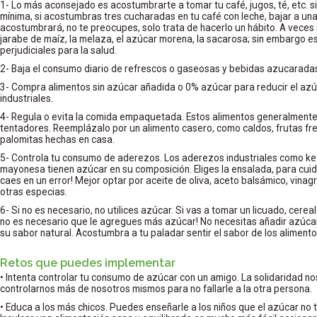
1- Lo más aconsejado es acostumbrarte a tomar tu café, jugos, té, etc. s
mínima, si acostumbras tres cucharadas en tu café con leche, bajar a un
acostumbrará, no te preocupes, solo trata de hacerlo un hábito. A veces
jarabe de maíz, la melaza, el azúcar morena, la sacarosa; sin embargo e
perjudiciales para la salud.
2- Baja el consumo diario de refrescos o gaseosas y bebidas azucarada
3- Compra alimentos sin azúcar añadida o 0% azúcar para reducir el azú
industriales.
4- Regula o evita la comida empaquetada. Estos alimentos generalmente
tentadores. Reemplázalo por un alimento casero, como caldos, frutas fre
palomitas hechas en casa.
5- Controla tu consumo de aderezos. Los aderezos industriales como ket
mayonesa tienen azúcar en su composición. Eliges la ensalada, para cui
caes en un error! Mejor optar por aceite de oliva, aceto balsámico, vina
otras especias.
6- Si no es necesario, no utilices azúcar. Si vas a tomar un licuado, cerea
no es necesario que le agregues más azúcar! No necesitas añadir azúcar
su sabor natural. Acostumbra a tu paladar sentir el sabor de los alimento
Retos que puedes implementar
• Intenta controlar tu consumo de azúcar con un amigo. La solidaridad no
controlarnos más de nosotros mismos para no fallarle a la otra persona.
• Educa a los más chicos. Puedes enseñarle a los niños que el azúcar no 