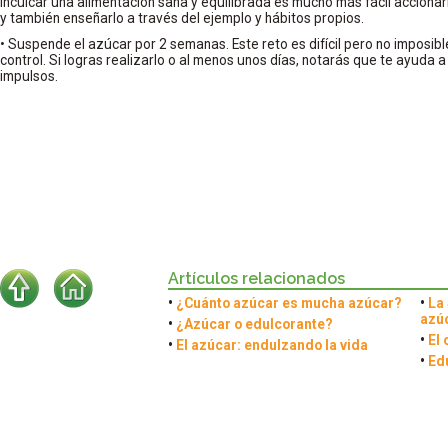
Inculcar una alimentación sana y equilibrada es mucho más fácil accionar
y también enseñarlo a través del ejemplo y hábitos propios.
• Suspende el azúcar por 2 semanas. Este reto es difícil pero no imposibl
control. Si logras realizarlo o al menos unos días, notarás que te ayuda 
impulsos.
Artículos relacionados
•
¿Cuánto azúcar es mucha azúcar?
•
La 
azú
•
¿Azúcar o edulcorante?
•
El 
•
El azúcar: endulzando la vida
•
Ed