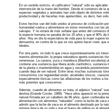
En un sentido estricto, el calificativo "natural" sólo es aplica
intervención de la mano del hombre. Desde el comienzo de la ag
especies vegetales y animales han sido objeto de distintos mét
productividad y de hacerlas más apetecibles, es decir, han sid
Estos hechos van del todo unidos al proceso de civilización po
humanidad vuelva a alimentarse en estos momentos con las pl
salvajes. Y no estará de más señalar que antes del comienzo de 
la especie humana no pasaba de los 20 años y que el 90% de l
años. Hoy en día la expectativa de vida para la mujer supera lo
demuestra, en contra de lo que se nos quiere hacer creer, que e
ideales.
Por otra parte, no todo lo que crece espontáneamente sin inte
nuestra alimentación; la propia naturaleza aporta sustancias t
venenosas. La casava, yuca o mandioca (Manihot esculenta) ut
contiene una sustancia que libera ácido cianhídrico, sustancia 
de la planta o manteniéndola en agua y secándola posteriorment
cuando deja de ser natural. Entre otras muchas sustancias tó
consumimos con regularidad están: alcaloides tóxicos, cianuros
especialmente tóxicas como las aflatoxinas de los mohos a los
más potentes que conocemos.
Además, cuando de alimentos se trata, el adjetivo "natural" sue
destina (Grande Covián, 1988): "Hace años apareció en la prens
natural firmada por un caballero de 86 años, quien confesaba te
alimentación con alimentos "naturales" como la leche de vaca o
admitir que la leche de vaca es el alimento destinado por la natu
primera época de su vida y que el huevo de gallina es el alimen