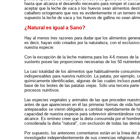
hasta que alcanza el desarrollo necesario para romper el cascar
aceptar que la leche de vaca o los huevos sean alimentos desti
caballero octogenario que nos es evidentemente ni un ternero ni
supuesto la leche de vaca y los huevos de gallina no sean alim
¿Natural es igual a Sano?
Hay al menos tres razones para dudar que los alimentos gener
es decir, hayan sido creados por la naturaleza, con el exclusiv
nuestra especie:
Con la excepción de la leche materna para los 4-6 meses de la 
sustento posee las proporciones necesarias de los 50 nutrientes
La casi totalidad de los alimentos que habitualmente consumi
indispensables para nuestra nutrición. La patata, por ejemplo, c
químicamente identificadas, algunas de las cuales incluso pued
base de los brotes de las patatas viejas. Sólo una tercera par
procesos nutritivos.
Las especies vegetales y animales de las que proceden nuestr
antes de que apareciesen en él las primeras formas de vida hu
antepasados se vieron obligados a cambiar repetidamente de há
capacidad de nuestra especie para sobrevivir alimentándose co
alcance. Es erróneo creer que la dieta consumida por el hombr
considerada la dieta "natural", con exclusión de todas las demá
Por supuesto, los anteriores comentarios están en la línea del 
investigador independientemente de sus creencias religiosas. A