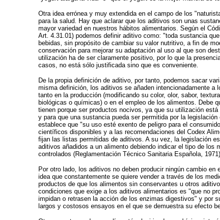
Otra idea errónea y muy extendida en el campo de los "naturista
para la salud. Hay que aclarar que los aditivos son unas sustan
mayor variedad en nuestros hábitos alimentarios. Según el Códi
Art. 4.31.01) podemos definir aditivo como: "toda sustancia qu
bebidas, sin propósito de cambiar su valor nutritivo, a fin de m
conservación para mejorar su adaptación al uso al que son dest
utilización ha de ser claramente positivo, por lo que la presenci
casos, no está sólo justificada sino que es conveniente.
De la propia definición de aditivo, por tanto, podemos sacar var
misma definición, los aditivos se añaden intencionadamente a l
tanto en la producción (modificando su color, olor, sabor, textur
biológicas o químicas) o en el empleo de los alimentos. Debe que
tienen porque ser productos nocivos, ya que su utilización está 
y para que una sustancia pueda ser permitida por la legislació
establece que "su uso esté exento de peligro para el consumidor
científicos disponibles y a las recomendaciones del Codex Ali
fijan las listas permitidas de aditivos. A su vez, la legislación
aditivos añadidos a un alimento debiendo indicar el tipo de los
controlados (Reglamentación Técnico Sanitaria Española, 1971)
Por otro lado, los aditivos no deben producir ningún cambio en el
idea que constantemente se quiere vender a través de los medio
productos de que los alimentos sin conservantes u otros aditivo
condiciones que exige a los aditivos alimentarios es "que no pr
impidan o retrasen la acción de los enzimas digestivos" y por
largos y costosos ensayos en el que se demuestra su efecto ben