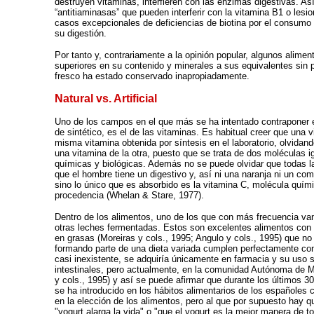
destruyen vitaminas, interfieren con las enzimas digestivas. As
“antitiaminasas” que pueden interferir con la vitamina B1 o lesio
casos excepcionales de deficiencias de biotina por el consumo
su digestión.
Por tanto y, contrariamente a la opinión popular, algunos ali
superiores en su contenido y minerales a sus equivalentes sin 
fresco ha estado conservado inapropiadamente.
Natural vs. Artificial
Uno de los campos en el que más se ha intentado contraponer el t
de sintético, es el de las vitaminas. Es habitual creer que una 
misma vitamina obtenida por síntesis en el laboratorio, olvidan
una vitamina de la otra, puesto que se trata de dos moléculas 
químicas y biológicas. Además no se puede olvidar que todas 
que el hombre tiene un digestivo y, así ni una naranja ni un c
sino lo único que es absorbido es la vitamina C, molécula quími
procedencia (Whelan & Stare, 1977).
Dentro de los alimentos, uno de los que con más frecuencia van
otras leches fermentadas. Estos son excelentes alimentos con a
en grasas (Moreiras y cols., 1995; Angulo y cols., 1995) que no
formando parte de una dieta variada cumplen perfectamente co
casi inexistente, se adquiría únicamente en farmacia y su uso s
intestinales, pero actualmente, en la comunidad Autónoma de M
y cols., 1995) y así se puede afirmar que durante los últimos 
se ha introducido en los hábitos alimentarios de los españoles c
en la elección de los alimentos, pero al que por supuesto hay q
"yogurt alarga la vida" o "que el yogurt es la mejor manera de t