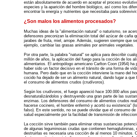
están absolutamente de acuerdo en aceptar el proceso evolutivo
especies y la aparición del hombre biológico, así como los dife
encontrar la energía y nutrientes que necesitaba para sobrevivir
¿Son malos los alimentos procesados?
Muchas ideas de la "alimentación natural" o naturismo, se acer
defensores preconizan la eliminación total del azúcar de caña 
jarabes de fruta, miel, arrope. Además, sugieren siempre que se
ejemplo, cambiar las grasas animales por animales vegetales.
Por otra parte, la palabra "natural" se aplica para describir cu
millón de años, la aplicación del fuego para la cocción de los 
alimentarios. El antropólogo americano Carlton Coon (1954) ha 
haber sido un factor decisivo en el tránsito de una forma de v
humana. Pero dado que en la cocción interviene la mano del ho
cocido ha dejado de ser un alimento natural, dando lugar a que 
el consumo de alimentos crudos (crudívoros).
Según los crudívoros, el fuego apareció hace 100.000 años para 
desnaturalizándolos y destruyendo una gran parte de las sustan
enzimas. Los defensores del consumo de alimentos crudos realiz
hacerse cocinero, el hombre enfermó y acortó su existencia" 
falso). En este sentido, no se puede olvidar que el consumo de
salud especialmente por la facilidad de transmisión de infeccio
La cocción sirve también para eliminar otras sustancias potenc
de algunas leguminosas crudas que contienen hemaglutininas, q
destruirlas es necesaria una cocción de al menos 10 minutos. 