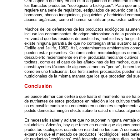
Otro aspecto que hoy en día está adquiriendo muchísimo interés 
los llamados productos "ecológicos o biológicos". Para que un
requiere una serie de requisitos, estipulados de acuerdo con la 
hormonas, abonos inorgánicos, plaguicidas y herbicidad compue
abonos orgánicos, como el humus se utilizan para estos cultivo
Muchos de los defensores de los productos ecológicos asumen 
incluso los contaminantes de origen microbiano o de la propia 
Es verdad que los residuos de pesticidas, herbicidas y fungic
existe ninguna garantía de que no contengan otras sustancias p
(Jellife and Jellife, 1982). Así, contaminantes ambientales como 
pueden estar presentes. Contaminantes microbiológicos como l
descubierto recientemente en miel producida mediante cultivos
toxinas, como es el caso de las aflatoxinas de los mohos, q
constituyentes tóxicos de algunos alimentos "per se", tienen ta
como en uno tradicional. Los fertilizantes procesados pueden ser
nutricionales de la misma manera que los que proceden del sue
Conclusión
Se puede afirmar con certeza que hasta el momento no se ha po
de nutrientes de estos productos en relación a los cultivos t
no es posible cambiar su contenido en nutrientes simplemente
podido demostrar ningún efecto sobre la salud e incluso alguno
Es necesario saber y aclarar que no suponen ninguna ventaja de
saludables. Además, hay que tener en cuenta que algunos produ
productos ecológicos cuando en realidad no los son. A consecue
expansión que el mercado de productos "ecológicos" está tenie
de productos "ecológicos" está teniendo en nuestros días, se 