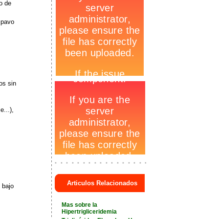
o de
 pavo
-
os sin
...),
-
_
+
Articulos Relacionados
 bajo
+
Mas sobre la
Hipertrigliceridemia