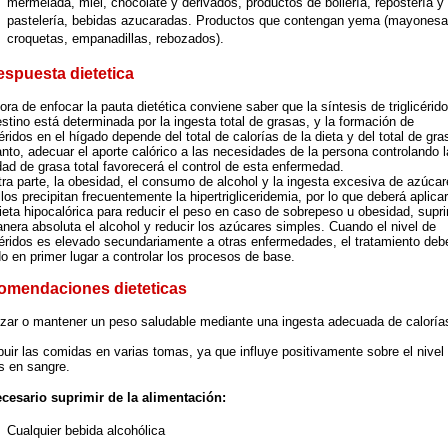
mermelada, miel, chocolate y derivados, productos de bollería, repostería y
pastelería, bebidas azucaradas. Productos que contengan yema (mayonesa
croquetas, empanadillas, rebozados).
espuesta dietetica
hora de enfocar la pauta dietética conviene saber que la síntesis de triglicérid
testino está determinada por la ingesta total de grasas, y la formación de
icéridos en el hígado depende del total de calorías de la dieta y del total de gra
anto, adecuar el aporte calórico a las necesidades de la persona controlando l
dad de grasa total favorecerá el control de esta enfermedad.
tra parte, la obesidad, el consumo de alcohol y la ingesta excesiva de azúca
llos precipitan frecuentemente la hipertrigliceridemia, por lo que deberá aplica
ieta hipocalórica para reducir el peso en caso de sobrepeso u obesidad, supri
nera absoluta el alcohol y reducir los azúcares simples. Cuando el nivel de
icéridos es elevado secundariamente a otras enfermedades, el tratamiento debe
ido en primer lugar a controlar los procesos de base.
omendaciones dieteticas
zar o mantener un peso saludable mediante una ingesta adecuada de caloría
ibuir las comidas en varias tomas, ya que influye positivamente sobre el nivel
os en sangre.
cesario suprimir de la alimentación:
Cualquier bebida alcohólica