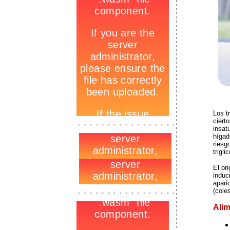
Los t
-
ciert
_
insat
-
hígad
riesg
trigl
El or
induc
apari
-
(cole
_
-
Ali