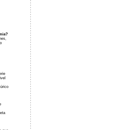
emia?
nes,
 o
erie
ivel
úrico
e
ieta