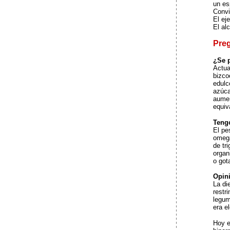
un es
Convi
El ej
El al
Pre
¿Se p
Actua
bizco
edulc
azúca
aumen
equiv
Tengo
El pe
omega
de tr
organ
o got
Opin
La di
restr
legum
era e
Hoy e