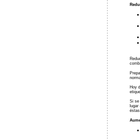
Reduc
Reduc
combi
Prepa
norma
Hoy d
etiqu
Si se
lugar
éstas
Aumen