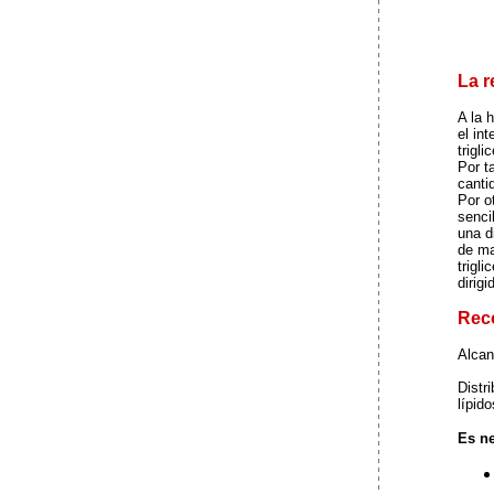
La r
A la 
el in
trigl
Por t
canti
Por o
senci
una d
de ma
trigl
dirig
Rec
Alcan
Distr
lípid
Es ne