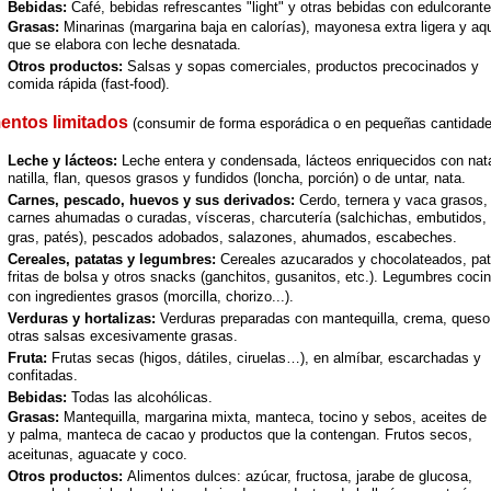
Bebidas:
Café, bebidas refrescantes "light" y otras bebidas con edulcorante
Grasas:
Minarinas (margarina baja en calorías), mayonesa extra ligera y aqu
que se elabora con leche desnatada.
Otros productos:
Salsas y sopas comerciales, productos precocinados y
comida rápida (fast-food).
entos limitados
(consumir de forma esporádica o en pequeñas cantidade
Leche y lácteos:
Leche entera y condensada, lácteos enriquecidos con nat
natilla, flan, quesos grasos y fundidos (loncha, porción) o de untar, nata.
Carnes, pescado, huevos y sus derivados:
Cerdo, ternera y vaca grasos,
carnes ahumadas o curadas, vísceras, charcutería (salchichas, embutidos, 
gras, patés), pescados adobados, salazones, ahumados, escabeches.
Cereales, patatas y legumbres:
Cereales azucarados y chocolateados, pat
fritas de bolsa y otros snacks (ganchitos, gusanitos, etc.). Legumbres coci
con ingredientes grasos (morcilla, chorizo...).
Verduras y hortalizas:
Verduras preparadas con mantequilla, crema, queso
otras salsas excesivamente grasas.
Fruta:
Frutas secas (higos, dátiles, ciruelas…), en almíbar, escarchadas y
confitadas.
Bebidas:
Todas las alcohólicas.
Grasas:
Mantequilla, margarina mixta, manteca, tocino y sebos, aceites de
y palma, manteca de cacao y productos que la contengan. Frutos secos,
aceitunas, aguacate y coco.
Otros productos:
Alimentos dulces: azúcar, fructosa, jarabe de glucosa,