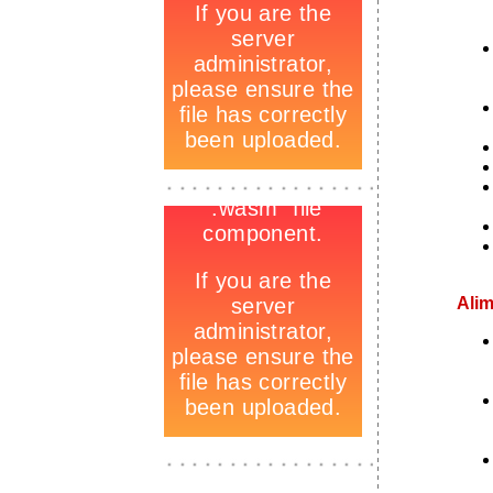
-
_
-
Alim
_