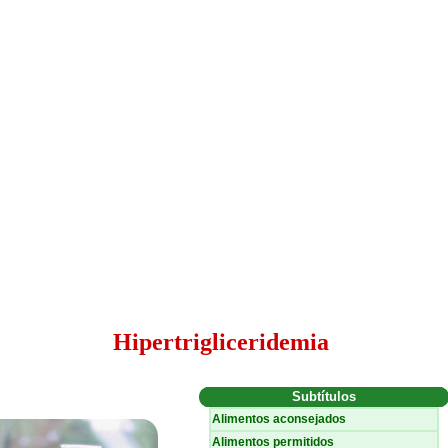
Hipertrigliceridemia
Subtítulos
Alimentos aconsejados
Alimentos permitidos