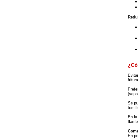
Reduc
¿Có
Evita
fritu
Prefe
(vapo
Se pu
tomill
En la
flamb
Come
En pe