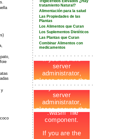
Triglicéridos Elevados ¿Hay
s.
tratamiento Natural?
ella
Alimentación para la salud
Las Propiedades de las
Plantas
Los Alimentos que Curan
Los Suplementos Dietéticos
s)
Las Plantas que Curan
Combinar Alimentos con
a,
medicamentos
-
_
 pato,
-
foie
atas
nadas
-
_
-
 y
-
 coco