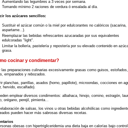
Aumentando las legumbres a 3 veces por semana.
Tomando mínimo 2 raciones de verdura ó ensalada al día.
ir los azúcares sencillos:
Sustituir el azúcar común o la miel por edulcorantes no calóricos (sacarina,
aspartame...).
Reemplazar las bebidas refrescantes azucaradas por sus equivalentes
edulcoradas "light".
Limitar la bollería, pastelería y repostería por su elevado contenido en azúc
grasa.
mo cocinar y condimentar?
r las preparaciones culinarias excesivamente grasas como guisos, estofados,
ras, empanados y rebozados.
rir planchas, parrillas, asados (horno, papillote), microondas, cocciones en a
r, hervido, escalfado).
eden emplear diversos condimentos: albahaca, hinojo, comino, estragón, laur
o, orégano, perejil, pimienta...
 elaboración de salsas, los vinos u otras bebidas alcohólicas como ingredient
eados pueden hacer más sabrosas diversas recetas.
ntarios
rsonas obesas con hipertrigliceridemia una dieta baja en calorías bajo control