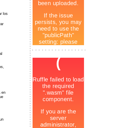
r los
ar
-
_
al
-
-
os,
a en
ue
 un