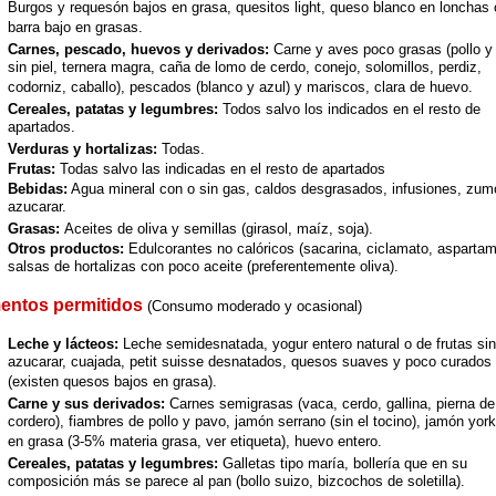
Burgos y requesón bajos en grasa, quesitos light, queso blanco en lonchas 
barra bajo en grasas.
Carnes, pescado, huevos y derivados:
Carne y aves poco grasas (pollo y
sin piel, ternera magra, caña de lomo de cerdo, conejo, solomillos, perdiz,
codorniz, caballo), pescados (blanco y azul) y mariscos, clara de huevo.
Cereales, patatas y legumbres:
Todos salvo los indicados en el resto de
apartados.
Verduras y hortalizas:
Todas.
Frutas:
Todas salvo las indicadas en el resto de apartados
Bebidas:
Agua mineral con o sin gas, caldos desgrasados, infusiones, zum
azucarar.
Grasas:
Aceites de oliva y semillas (girasol, maíz, soja).
Otros productos:
Edulcorantes no calóricos (sacarina, ciclamato, aspartame
salsas de hortalizas con poco aceite (preferentemente oliva).
entos permitidos
(Consumo moderado y ocasional)
Leche y lácteos:
Leche semidesnatada, yogur entero natural o de frutas sin
azucarar, cuajada, petit suisse desnatados, quesos suaves y poco curados
(existen quesos bajos en grasa).
Carne y sus derivados:
Carnes semigrasas (vaca, cerdo, gallina, pierna de
cordero), fiambres de pollo y pavo, jamón serrano (sin el tocino), jamón york
en grasa (3-5% materia grasa, ver etiqueta), huevo entero.
Cereales, patatas y legumbres:
Galletas tipo maría, bollería que en su
composición más se parece al pan (bollo suizo, bizcochos de soletilla).