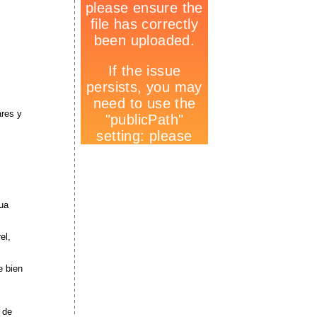
ares y
gua
el,
e bien
 de