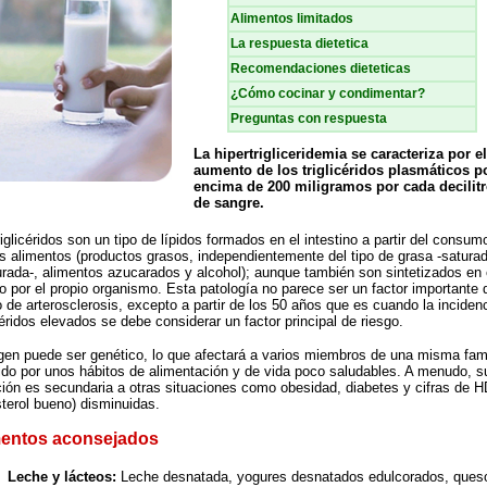
Alimentos limitados
La respuesta dietetica
Recomendaciones dieteticas
¿Cómo cocinar y condimentar?
Preguntas con respuesta
La hipertrigliceridemia se caracteriza por el
aumento de los triglicéridos plasmáticos p
encima de 200 miligramos por cada decilit
de sangre.
riglicéridos son un tipo de lípidos formados en el intestino a partir del consum
os alimentos (productos grasos, independientemente del tipo de grasa -satura
urada-, alimentos azucarados y alcohol); aunque también son sintetizados en 
o por el propio organismo. Esta patología no parece ser un factor importante 
o de arterosclerosis, excepto a partir de los 50 años que es cuando la inciden
icéridos elevados se debe considerar un factor principal de riesgo.
igen puede ser genético, lo que afectará a varios miembros de una misma fami
ido por unos hábitos de alimentación y de vida poco saludables. A menudo, s
ción es secundaria a otras situaciones como obesidad, diabetes y cifras de 
sterol bueno) disminuidas.
mentos aconsejados
Leche y lácteos:
Leche desnatada, yogures desnatados edulcorados, queso