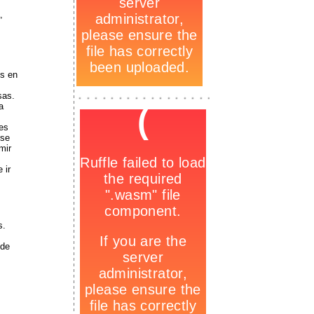
,
os en
-
sas.
_
a
-
res
rse
mir
 ir
s.
 de