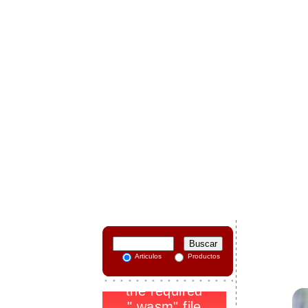
-
Articulos
Productos
.
_
1
-