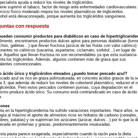
pecialista ayuda a reducir los niveles de triglicéridos.
ene suprimir el tabaco, factor de riesgo ante enfermedades cardiovasculares.
ercicio físico moderado mejora los niveles plasmáticos de triglicéridos.
cohol está desaconsejado, porque aumenta los triglicéridos sanguíneos.
guntas con respuesta
ueden consumir productos para diabéticos en caso de hipertriglicerid
lmente, encontramos productos dulces aptos para personas diabéticas (turro
chos, galletas…) que llevan fructosa (azúcar de las frutas con valor calórico)
orantes no calóricos (sacarina, aspartame, ciclamato, sorbitol…) en lugar de
r. Aquellos que llevan fructosa no son recomendables ya que esta sustancia
ta los triglicéridos. Además, algunos contienen más de grasa que sus
alentes convencionales.
 ácido úrico y triglicéridos elevados ¿puedo tomar pescado azul?
scado azul es rico en grasa poliinsaturada, en concreto ácidos grasos de la s
 3, que además de reducir los niveles de colesterol plasmático, reducen el n
iglicéridos. Pero estos pescados contienen purinas, cuya degradación en el
ismo produce ácido úrico. Su consumo está contraindicado en caso de ácido 
a.
iones
eta en la hipertrigliceridemia ha sufrido variaciones importantes. Hace años, s
ingía al máximo el aporte de alimentos ricos en hidratos de carbono (cereales,
bres, patatas) y se suprimían los azúcares (azúcar, dulces…) por lo que la d
levada en proteínas y grasas, predominantemente insaturadas.
sta pauta parece exagerada, especialmente cuando la razón para la dieta