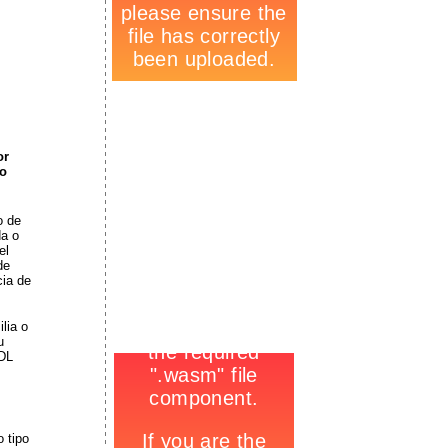
-
or
ro
o de
da o
el
de
cia de
lia o
u
-
HDL
 tipo