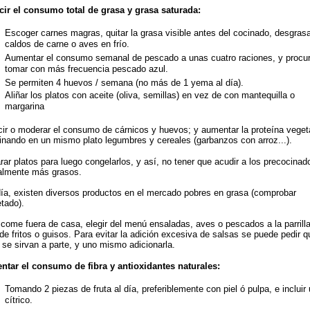
ir el consumo total de grasa y grasa saturada:
Escoger carnes magras, quitar la grasa visible antes del cocinado, desgrasa
caldos de carne o aves en frío.
Aumentar el consumo semanal de pescado a unas cuatro raciones, y procur
tomar con más frecuencia pescado azul.
Se permiten 4 huevos / semana (no más de 1 yema al día).
Aliñar los platos con aceite (oliva, semillas) en vez de con mantequilla o
margarina
ir o moderar el consumo de cárnicos y huevos; y aumentar la proteína veget
nando en un mismo plato legumbres y cereales (garbanzos con arroz...).
rar platos para luego congelarlos, y así, no tener que acudir a los precocinad
lmente más grasos.
ía, existen diversos productos en el mercado pobres en grasa (comprobar
etado).
 come fuera de casa, elegir del menú ensaladas, aves o pescados a la parrill
 de fritos o guisos. Para evitar la adición excesiva de salsas se puede pedir q
 se sirvan a parte, y uno mismo adicionarla.
tar el consumo de fibra y antioxidantes naturales:
Tomando 2 piezas de fruta al día, preferiblemente con piel ó pulpa, e incluir
cítrico.