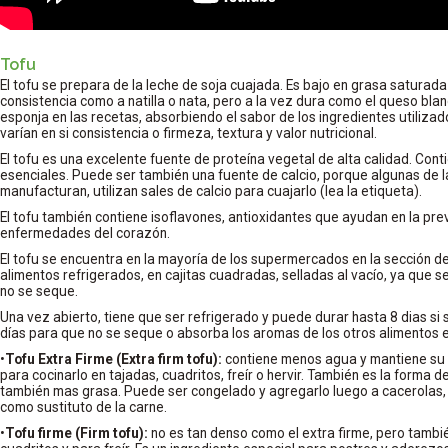
Tofu
El tofu se prepara de la leche de soja cuajada. Es bajo en grasa saturada
consistencia como a natilla o nata, pero a la vez dura como el queso bla
esponja en las recetas, absorbiendo el sabor de los ingredientes utiliza
varían en si consistencia o firmeza, textura y valor nutricional.
El tofu es una excelente fuente de proteína vegetal de alta calidad. Con
esenciales. Puede ser también una fuente de calcio, porque algunas de 
manufacturan, utilizan sales de calcio para cuajarlo (lea la etiqueta).
El tofu también contiene isoflavones, antioxidantes que ayudan en la pre
enfermedades del corazón.
El tofu se encuentra en la mayoría de los supermercados en la sección de
alimentos refrigerados, en cajitas cuadradas, selladas al vacío, ya que 
no se seque.
Una vez abierto, tiene que ser refrigerado y puede durar hasta 8 dias si 
días para que no se seque o absorba los aromas de los otros alimentos en
•
Tofu Extra Firme (Extra firm tofu):
contiene menos agua y mantiene su 
para cocinarlo en tajadas, cuadritos, freír o hervir. También es la forma 
también mas grasa. Puede ser congelado y agregarlo luego a cacerolas,
como sustituto de la carne.
•
Tofu firme (Firm tofu):
no es tan denso como el extra firme, pero tambi