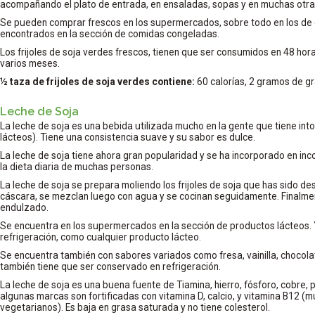
acompañando el plato de entrada, en ensaladas, sopas y en muchas otras
Se pueden comprar frescos en los supermercados, sobre todo en los de
encontrados en la sección de comidas congeladas.
Los frijoles de soja verdes frescos, tienen que ser consumidos en 48 hor
varios meses.
½ taza de frijoles de soja verdes contiene:
60 calorías, 2 gramos de g
Leche de Soja
La leche de soja es una bebida utilizada mucho en la gente que tiene into
lácteos). Tiene una consistencia suave y su sabor es dulce.
La leche de soja tiene ahora gran popularidad y se ha incorporado en in
la dieta diaria de muchas personas.
La leche de soja se prepara moliendo los frijoles de soja que has sido de
cáscara, se mezclan luego con agua y se cocinan seguidamente. Finalmente
endulzado.
Se encuentra en los supermercados en la sección de productos lácteos.
refrigeración, como cualquier producto lácteo.
Se encuentra también con sabores variados como fresa, vainilla, chocolat
también tiene que ser conservado en refrigeración.
La leche de soja es una buena fuente de Tiamina, hierro, fósforo, cobre,
algunas marcas son fortificadas con vitamina D, calcio, y vitamina B12 (
vegetarianos). Es baja en grasa saturada y no tiene colesterol.