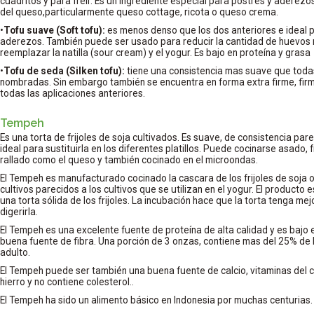
cuadritos y para freír. Es un ingrediente especial para postres y aderez
del queso,particularmente queso cottage, ricota o queso crema.
•
Tofu suave (Soft tofu):
es menos denso que los dos anteriores e ideal p
aderezos. También puede ser usado para reducir la cantidad de huevos 
reemplazar la natilla (sour cream) y el yogur. Es bajo en proteína y grasa
•
Tofu de seda (Silken tofu):
tiene una consistencia mas suave que toda
nombradas. Sin embargo también se encuentra en forma extra firme, fir
todas las aplicaciones anteriores.
Tempeh
Es una torta de frijoles de soja cultivados. Es suave, de consistencia pare
ideal para sustituirla en los diferentes platillos. Puede cocinarse asado, f
rallado como el queso y también cocinado en el microondas.
El Tempeh es manufacturado cocinado la cascara de los frijoles de soja o
cultivos parecidos a los cultivos que se utilizan en el yogur. El product
una torta sólida de los frijoles. La incubación hace que la torta tenga me
digerirla.
El Tempeh es una excelente fuente de proteína de alta calidad y es bajo
buena fuente de fibra. Una porción de 3 onzas, contiene mas del 25% de l
adulto.
El Tempeh puede ser también una buena fuente de calcio, vitaminas del c
hierro y no contiene colesterol..
El Tempeh ha sido un alimento básico en Indonesia por muchas centurias.