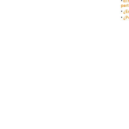
•
El 
part
•
¿E
•
¿P