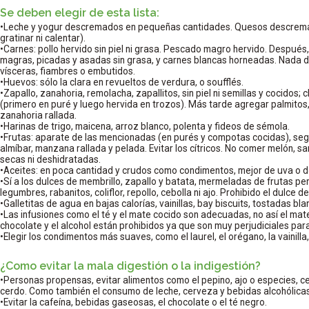
Se deben elegir de esta lista:
•Leche y yogur descremados en pequeñas cantidades. Quesos descremado
gratinar ni calentar).
•Carnes: pollo hervido sin piel ni grasa. Pescado magro hervido. Después,
magras, picadas y asadas sin grasa, y carnes blancas horneadas. Nada d
vísceras, fiambres o embutidos.
•Huevos: sólo la clara en revueltos de verdura, o soufflés.
•Zapallo, zanahoria, remolacha, zapallitos, sin piel ni semillas y cocidos; 
(primero en puré y luego hervida en trozos). Más tarde agregar palmitos,
zanahoria rallada.
•Harinas de trigo, maicena, arroz blanco, polenta y fideos de sémola.
•Frutas: aparate de las mencionadas (en purés y compotas cocidas), seg
almíbar, manzana rallada y pelada. Evitar los cítricos. No comer melón, sand
secas ni deshidratadas.
•Aceites: en poca cantidad y crudos como condimentos, mejor de uva o d
•Sí a los dulces de membrillo, zapallo y batata, mermeladas de frutas pe
legumbres, rabanitos, coliflor, repollo, cebolla ni ajo. Prohibido el dulce de
•Galletitas de agua en bajas calorías, vainillas, bay biscuits, tostadas bl
•Las infusiones como el té y el mate cocido son adecuadas, no así el mate
chocolate y el alcohol están prohibidos ya que son muy perjudiciales para
•Elegir los condimentos más suaves, como el laurel, el orégano, la vainilla, 
¿Como evitar la mala digestión o la indigestión?
•Personas propensas, evitar alimentos como el pepino, ajo o especies, ce
cerdo. Como también el consumo de leche, cerveza y bebidas alcohólicas q
•Evitar la cafeína, bebidas gaseosas, el chocolate o el té negro.