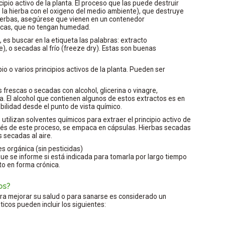
cipio activo de la planta. El proceso que las puede destruir
e la hierba con el oxigeno del medio ambiente), que destruye
erbas, asegúrese que vienen en un contenedor
scas, que no tengan humedad.
es buscar en la etiqueta las palabras: extracto
e), o secadas al frío (freeze dry). Estas son buenas
io o varios principios activos de la planta. Pueden ser
s frescas o secadas con alcohol, glicerina o vinagre,
. El alcohol que contienen algunos de estos extractos es en
ilidad desde el punto de vista químico.
e utilizan solventes químicos para extraer el principio activo de
pués de este proceso, se empaca en cápsulas. Hierbas secadas
s secadas al aire.
s orgánica (sin pesticidas)
ue se informe si está indicada para tomarla por largo tiempo
to en forma crónica.
os?
ara mejorar su salud o para sanarse es considerado un
icos pueden incluir los siguientes: