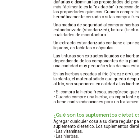
dañarlas o disminuir las propiedades del prin
más fácilmente es la "oxidación" (reacción d
las propiedades químicas. Cuando compre hi
herméticamente cerrado o si las compra fre
Una medida de seguridad al comprar hierbas, 
estandarizado (standarized), tintura (tinctur
cualidades de manufactura.
Un extracto estandarizado contiene el princip
líquidos, en tabletas o cápsulas.
Las tinturas son extractos líquidos de hierba
dependiendo de los componentes de la planta
una cantidad muy pequeña y les da mas estab
En las hierbas secadas al frío (freeze dry), s
la planta, el material sólido que queda des
al frío, son superiores en calidad a las hierba
• Si compra la hierba fresca, asegúrese que e
• Cuando compre una hierba, es importante q
o tiene contraindicaciones para un tratamien
¿Qué son los suplementos dietétic
Agregar cualquier cosa a su dieta regular p
suplemento dietético. Los suplementos dietét
• Las vitaminas.
• Las hierbas.