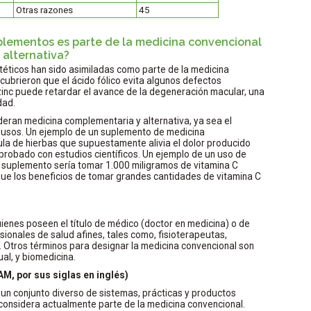
Otras razones
45
uplementos es parte de la medicina convencional
 alternativa?
téticos han sido asimiladas como parte de la medicina
scubrieron que el ácido fólico evita algunos defectos
zinc puede retardar el avance de la degeneración macular, una
dad.
deran medicina complementaria y alternativa, ya sea el
 usos. Un ejemplo de un suplemento de medicina
ula de hierbas que supuestamente alivia el dolor producido
mprobado con estudios científicos. Un ejemplo de un uso de
 suplemento sería tomar 1.000 miligramos de vitamina C
unque los beneficios de tomar grandes cantidades de vitamina C
ienes poseen el título de médico (doctor en medicina) o de
sionales de salud afines, tales como, fisioterapeutas,
. Otros términos para designar la medicina convencional son
ual, y biomedicina.
M, por sus siglas en inglés)
 un conjunto diverso de sistemas, prácticas y productos
 considera actualmente parte de la medicina convencional.