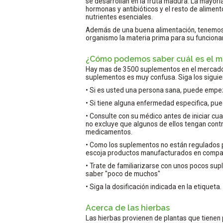
se desarrollan en la fruta madura. La mayor
hormonas y antibióticos y el resto de alime
nutrientes esenciales.
Además de una buena alimentación, tenemos 
organismo la materia prima para su funciona
¿Cómo podemos saber cuál es el m
Hay mas de 3500 suplementos en el mercado
suplementos es muy confusa. Siga los siguie
• Si es usted una persona sana, puede empe
• Si tiene alguna enfermedad especifica, pu
• Consulte con su médico antes de iniciar cu
no excluye que algunos de ellos tengan contr
medicamentos.
• Como los suplementos no están regulados
escoja productos manufacturados en compañí
• Trate de familiarizarse con unos pocos su
saber "poco de muchos"
• Siga la dosificación indicada en la etiqueta.
Acerca de las hierbas
Las hierbas provienen de plantas que tienen