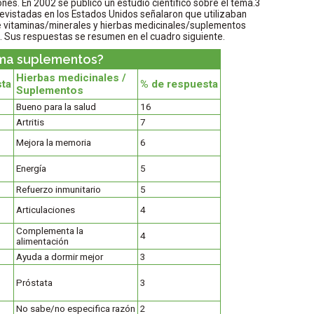
s. En 2002 se publicó un estudio científico sobre el tema.3
evistadas en los Estados Unidos señalaron que utilizaban
e vitaminas/minerales y hierbas medicinales/suplementos
o. Sus respuestas se resumen en el cuadro siguiente.
ma suplementos?
Hierbas medicinales /
sta
% de respuesta
Suplementos
Bueno para la salud
16
Artritis
7
Mejora la memoria
6
Energía
5
Refuerzo inmunitario
5
Articulaciones
4
Complementa la
4
alimentación
Ayuda a dormir mejor
3
Próstata
3
No sabe/no especifica razón
2