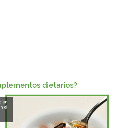
uplementos dietarios?
e un
n el