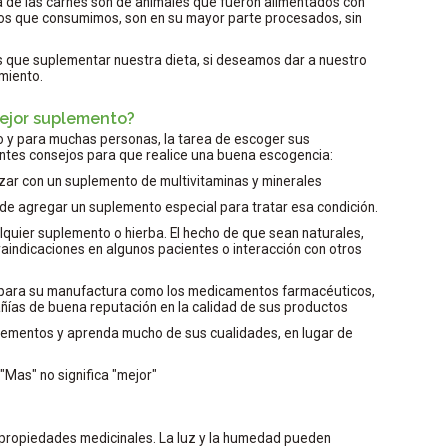
ía de las carnes son de animales que fueron alimentados con
ntos que consumimos, son en su mayor parte procesados, sin
que suplementar nuestra dieta, si deseamos dar a nuestro
miento.
ejor suplemento?
 y para muchas personas, la tarea de escoger sus
ntes consejos para que realice una buena escogencia:
zar con un suplemento de multivitaminas y minerales
ede agregar un suplemento especial para tratar esa condición.
alquier suplemento o hierba. El hecho de que sean naturales,
aindicaciones en algunos pacientes o interacción con otros
 para su manufactura como los medicamentos farmacéuticos,
as de buena reputación en la calidad de sus productos
plementos y aprenda mucho de sus cualidades, en lugar de
 "Mas" no significa "mejor"
 propiedades medicinales. La luz y la humedad pueden