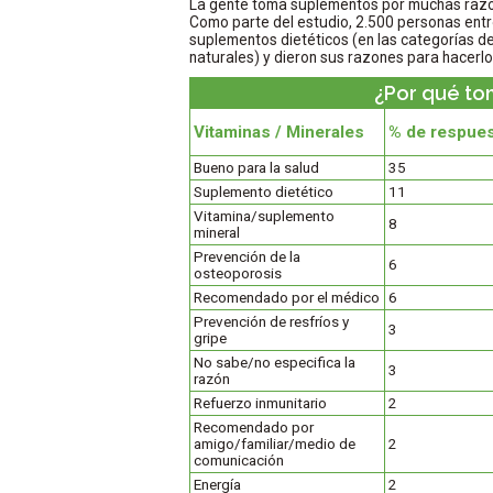
La gente toma suplementos por muchas razone
Como parte del estudio, 2.500 personas entr
suplementos dietéticos (en las categorías d
naturales) y dieron sus razones para hacerl
¿Por qué to
Vitaminas / Minerales
% de respue
Bueno para la salud
35
Suplemento dietético
11
Vitamina/suplemento
8
mineral
Prevención de la
6
osteoporosis
Recomendado por el médico
6
Prevención de resfríos y
3
gripe
No sabe/no especifica la
3
razón
Refuerzo inmunitario
2
Recomendado por
amigo/familiar/medio de
2
comunicación
Energía
2