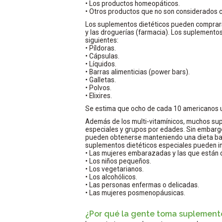
• Los productos homeopáticos.
• Otros productos que no son considerados 
Los suplementos dietéticos pueden comprars
y las droguerías (farmacia). Los suplemento
siguientes:
• Píldoras.
• Cápsulas.
• Líquidos.
• Barras alimenticias (power bars).
• Galletas.
• Polvos.
• Elixires.
Se estima que ocho de cada 10 americanos u
Además de los multi-vitamínicos, muchos su
especiales y grupos por edades. Sin embargo
pueden obtenerse manteniendo una dieta ba
suplementos dietéticos especiales pueden inc
• Las mujeres embarazadas y las que están 
• Los niños pequeños.
• Los vegetarianos.
• Los alcohólicos.
• Las personas enfermas o delicadas.
• Las mujeres posmenopáusicas.
¿Por qué la gente toma suplement