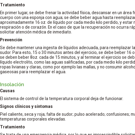
Tratamiento
En primer lugar, se debe frenar la actividad física, descansar en un área
cuerpo con una esponja con agua; se debe beber agua hasta reemplazar
aproximadamente 16 oz. de líquido por cada medio kilo perdido, y estar
respiración o de corazón. En el caso de que la recuperación no ocurra r
solicitar atención médica de inmediato.
Prevención
Se debe mantener una ingesta de líquidos adecuada, para reemplazar la
sudor. Para esto, 15 o 30 minutos antes del ejercicio, se debe beber 16 oz.
se deben beber 8oz. cada de 15 minutos, y al terminar el ejercicio se de
líquido electrolito, como las aguas salificadas, por cada medio kilo perdid
ropas livianas y claras, como por ejemplo las mallas, y no consumir alcoho
gaseosas para reemplazar el agua.
Insolación
Causas
El sistema de control de la temperatura corporal deja de funcionar.
Signos clínicos y síntomas
Piel caliente, seca y roja; falta de sudor; pulso acelerado; confusiones; 
temperaturas corporales elevadas.
Tratamiento
Se trata de una emergencia médica, por lo que es imprescindible solicita