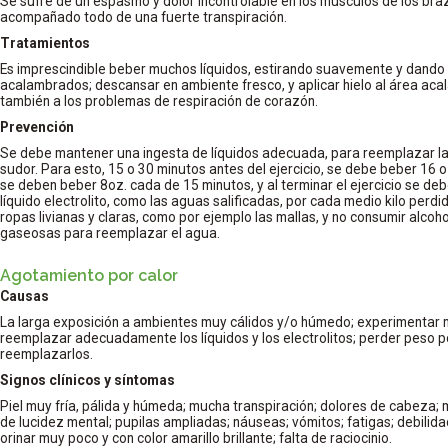
Se sufre de un espasmo y dolor incontrolable en los músculos de los braz
acompañado todo de una fuerte transpiración.
Tratamientos
Es imprescindible beber muchos líquidos, estirando suavemente y dando
acalambrados; descansar en ambiente fresco, y aplicar hielo al área ac
también a los problemas de respiración de corazón.
Prevención
Se debe mantener una ingesta de líquidos adecuada, para reemplazar la
sudor. Para esto, 15 o 30 minutos antes del ejercicio, se debe beber 16 oz.
se deben beber 8oz. cada de 15 minutos, y al terminar el ejercicio se de
líquido electrolito, como las aguas salificadas, por cada medio kilo perdid
ropas livianas y claras, como por ejemplo las mallas, y no consumir alcoho
gaseosas para reemplazar el agua.
Agotamiento por calor
Causas
La larga exposición a ambientes muy cálidos y/o húmedo; experimentar 
reemplazar adecuadamente los líquidos y los electrolitos; perder peso p
reemplazarlos.
Signos clínicos y síntomas
Piel muy fría, pálida y húmeda; mucha transpiración; dolores de cabeza; 
de lucidez mental; pupilas ampliadas; náuseas; vómitos; fatigas; debilid
orinar muy poco y con color amarillo brillante; falta de raciocinio.