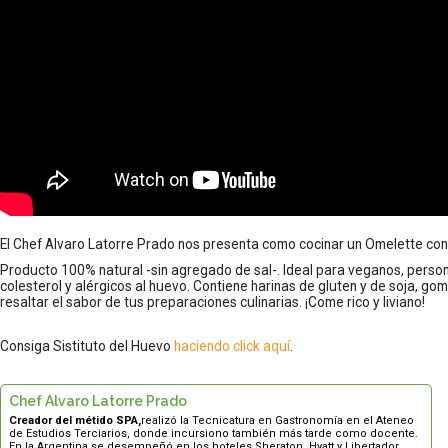
El Chef Alvaro Latorre Prado nos presenta como cocinar un Omelette con 
Producto 100% natural -sin agregado de sal-. Ideal para veganos, perso
colesterol y alérgicos al huevo. Contiene harinas de gluten y de soja, g
resaltar el sabor de tus preparaciones culinarias. ¡Come rico y liviano!
Consiga Sistituto del Huevo
haciendo click aquí
.
Chef Alvaro Latorre Prado
Creador del métido SPA,
realizó la Tecnicatura en Gastronomía en el Ateneo
de Estudios Terciarios, donde incursiono también más tarde como docente.
En la Argentina se desempeñó en los hoteles Sheraton, Hyatt y Libertador