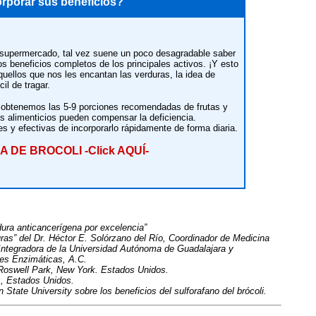
rporar sus beneficios?
el supermercado, tal vez suene un poco desagradable saber
s beneficios completos de los principales activos. ¡Y esto
quellos que nos les encantan las verduras, la idea de
il de tragar.
obtenemos las 5-9 porciones recomendadas de frutas y
s alimenticios pueden compensar la deficiencia.
es y efectivas de incorporarlo rápidamente de forma diaria.
 DE BROCOLI -Click AQUÍ-
dura anticancerígena por excelencia”
duras” del Dr. Héctor E. Solórzano del Río, Coordinador de Medicina
Integradora de la Universidad Autónoma de Guadalajara y
nes Enzimáticas, A.C.
r Roswell Park, New York. Estados Unidos.
s, Estados Unidos.
n State University sobre los beneficios del sulforafano del brócoli.