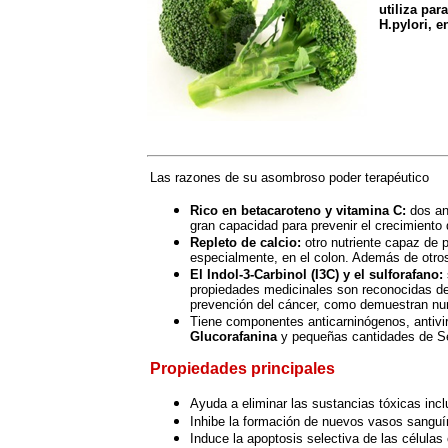
utiliza par
H.pylori, e
-
Las razones de su asombroso poder terapéutico
Rico en betacaroteno y vitamina C:
dos an
gran capacidad para prevenir el crecimiento
Repleto de calcio:
otro nutriente capaz de 
especialmente, en el colon. Además de otros
El Indol-3-Carbinol (I3C) y el sulforafano:
propiedades medicinales son reconocidas d
prevención del cáncer, como demuestran num
Tiene componentes anticarninógenos, antivi
Glucorafanina
y pequeñas cantidades de Se
Propiedades principales
Ayuda a eliminar las sustancias tóxicas incl
Inhibe la formación de nuevos vasos sanguí
Induce la apoptosis selectiva de las células