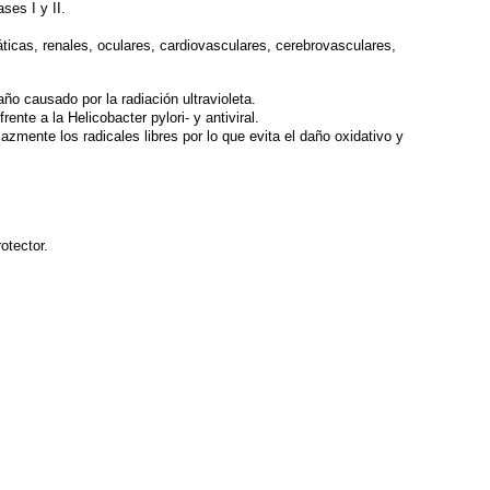
ses I y II.
ticas, renales, oculares, cardiovasculares, cerebrovasculares,
.
ño causado por la radiación ultravioleta.
ente a la Helicobacter pylori- y antiviral.
zmente los radicales libres por lo que evita el daño oxidativo y
otector.