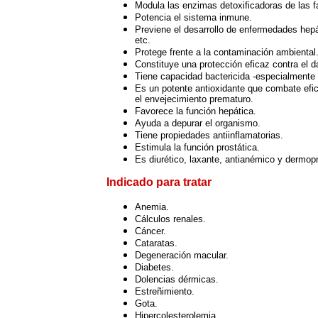
Modula las enzimas detoxificadoras de las fa
Potencia el sistema inmune.
Previene el desarrollo de enfermedades hepá
etc.
Protege frente a la contaminación ambiental
Constituye una protección eficaz contra el da
Tiene capacidad bactericida -especialmente fr
Es un potente antioxidante que combate efica
el envejecimiento prematuro.
Favorece la función hepática.
Ayuda a depurar el organismo.
Tiene propiedades antiinflamatorias.
Estimula la función prostática.
Es diurético, laxante, antianémico y dermopr
Indicado para tratar
Anemia.
Cálculos renales.
Cáncer.
Cataratas.
Degeneración macular.
Diabetes.
Dolencias dérmicas.
Estreñimiento.
Gota.
Hipercolesterolemia.