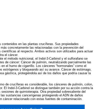
vos contenidos en las plantas crucíferas. Sus propiedades
más concretamente las relacionadas con la prevención del
ientíficas al respecto. Ambos activos son utilizados para actuar
ra el cáncer.
e el método nutricional, el Indol-3-Carbinol y el sulforafano se
ntes de cáncer: Cáncer de pulmón, neutralizando parcialmente las
en el humo de cigarrillo. Los cánceres “hormonales” como el
os estrógenos y bloqueando así su avance. Cáncer de estómago,
sa gástrica, protegiéndola así de los daños que podría causar la
o de crucíferas es considerable, los cánceres de pulmón, colon,
 El Indol-3-Carbinol se distingue también por su acción contra la
s sesiones de quimioterapia. Otra propiedad sobresaliente del
zar las sustancias cancerígenas protegiendo el ADN de daños
 un cáncer relacionado con estas fuentes de contaminación.