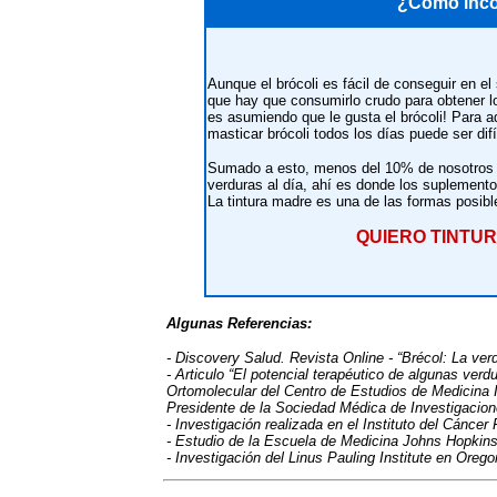
¿Como inco
Aunque el brócoli es fácil de conseguir en 
que hay que consumirlo crudo para obtener lo
es asumiendo que le gusta el brócoli! Para a
masticar brócoli todos los días puede ser difíc
Sumado a esto, menos del 10% de nosotros 
verduras al día, ahí es donde los suplemento
La tintura madre es una de las formas posibl
QUIERO TINTURA
Algunas Referencias:
- Discovery Salud. Revista Online - “Brécol: La ver
- Articulo “El potencial terapéutico de algunas ver
Ortomolecular del Centro de Estudios de Medicina 
Presidente de la Sociedad Médica de Investigacio
- Investigación realizada en el Instituto del Cánce
- Estudio de la Escuela de Medicina Johns Hopkin
- Investigación del Linus Pauling Institute en Orego