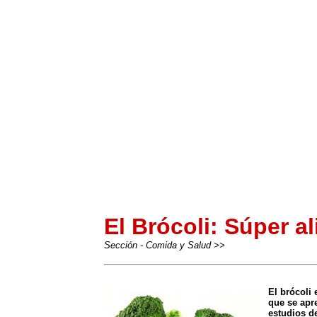
El Brócoli: Súper a
Sección - Comida y Salud >>
-
El brócoli 
que se apr
estudios d