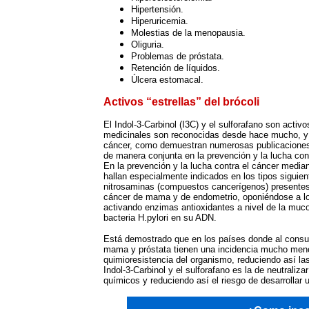
Hipertensión.
Hiperuricemia.
Molestias de la menopausia.
Oliguria.
Problemas de próstata.
Retención de líquidos.
Úlcera estomacal.
Activos “estrellas” del brócoli
El Indol-3-Carbinol (I3C) y el sulforafano son acti
medicinales son reconocidas desde hace mucho, y 
cáncer, como demuestran numerosas publicaciones c
de manera conjunta en la prevención y la lucha cont
En la prevención y la lucha contra el cáncer mediant
hallan especialmente indicados en los tipos siguie
nitrosaminas (compuestos cancerígenos) presentes 
cáncer de mama y de endometrio, oponiéndose a l
activando enzimas antioxidantes a nivel de la muco
bacteria H.pylori en su ADN.
Está demostrado que en los países donde al consum
mama y próstata tienen una incidencia mucho menor.
quimioresistencia del organismo, reduciendo así la
Indol-3-Carbinol y el sulforafano es la de neutrali
químicos y reduciendo así el riesgo de desarrollar