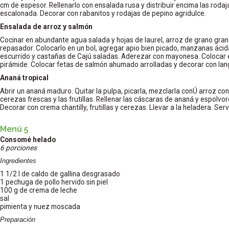
cm de espesor. Rellenarlo con ensalada rusa y distribuir encima las rod
escalonada. Decorar con rabanitos y rodajas de pepino agridulce.
Ensalada de arroz y salmón
Cocinar en abundante agua salada y hojas de laurel, arroz de grano grand
repasador. Colocarlo en un bol, agregar apio bien picado, manzanas áci
escurrido y castañas de Cajú saladas. Aderezar con mayonesa. Colocar
pirámide. Colocar fetas de salmón ahumado arrolladas y decorar con lan
Ananá tropical
Abrir un ananá maduro. Quitar la pulpa, picarla, mezclarla conÚ arroz con
cerezas frescas y las frutillas. Rellenar las cáscaras de ananá y espolvo
Decorar con crema chantilly, frutillas y cerezas. Llevar a la heladera. Serv
Menú 5
Consomé helado
6 porciones
Ingredientes
1 1/2 l de caldo de gallina desgrasado
1 pechuga de pollo hervido sin piel
100 g de crema de leche
sal
pimienta y nuez moscada
Preparación