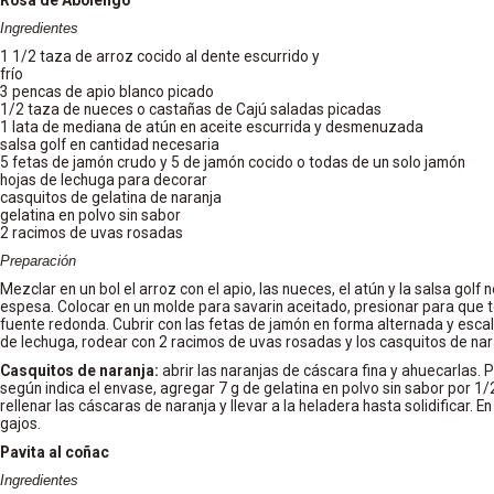
Rosa de Abolengo
Ingredientes
1 1/2 taza de arroz cocido al dente escurrido y
frío
3 pencas de apio blanco picado
1/2 taza de nueces o castañas de Cajú saladas picadas
1 lata de mediana de atún en aceite escurrida y desmenuzada
salsa golf en cantidad necesaria
5 fetas de jamón crudo y 5 de jamón cocido o todas de un solo jamón
hojas de lechuga para decorar
casquitos de gelatina de naranja
gelatina en polvo sin sabor
2 racimos de uvas rosadas
Preparación
Mezclar en un bol el arroz con el apio, las nueces, el atún y la salsa gol
espesa. Colocar en un molde para savarin aceitado, presionar para que 
fuente redonda. Cubrir con las fetas de jamón en forma alternada y escal
de lechuga, rodear con 2 racimos de uvas rosadas y los casquitos de nar
Casquitos de naranja:
abrir las naranjas de cáscara fina y ahuecarlas. P
según indica el envase, agregar 7 g de gelatina en polvo sin sabor por 1/2
rellenar las cáscaras de naranja y llevar a la heladera hasta solidificar. 
gajos.
Pavita al coñac
Ingredientes