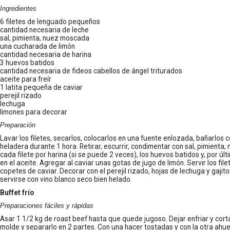
Ingredientes
6 filetes de lenguado pequeños
cantidad necesaria de leche
sal, pimienta, nuez moscada
una cucharada de limón
cantidad necesaria de harina
3 huevos batidos
cantidad necesaria de fideos cabellos de ángel triturados
aceite para freír
1 latita pequeña de caviar
perejil rizado
lechuga
limones para decorar
Preparación
Lavar los filetes, secarlos, colocarlos en una fuente enlozada, bañarlos c
heladera durante 1 hora. Retirar, escurrir, condimentar con sal, pimienta
cada filete por harina (si se puede 2 veces), los huevos batidos y, por últi
en el aceite. Agregar al caviar unas gotas de jugo de limón. Servir los file
copetes de caviar. Decorar con el perejil rizado, hojas de lechuga y gaji
servirse con vino blanco seco bien helado.
Buffet frío
Preparaciones fáciles y rápidas
Asar 1 1/2 kg de roast beef hasta que quede jugoso. Dejar enfriar y corta
molde y separarlo en 2 partes. Con una hacer tostadas y con la otra ahu