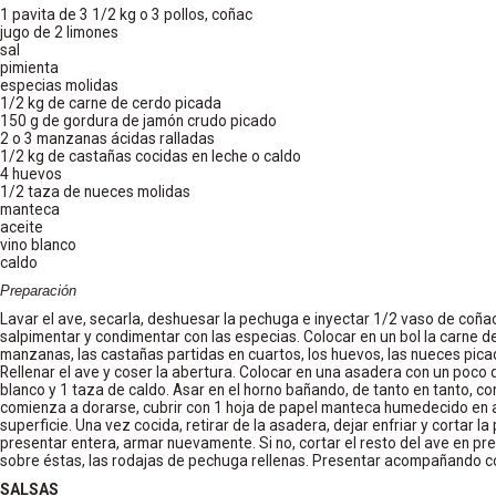
1 pavita de 3 1/2 kg o 3 pollos, coñac
jugo de 2 limones
sal
pimienta
especias molidas
1/2 kg de carne de cerdo picada
150 g de gordura de jamón crudo picado
2 o 3 manzanas ácidas ralladas
1/2 kg de castañas cocidas en leche o caldo
4 huevos
1/2 taza de nueces molidas
manteca
aceite
vino blanco
caldo
Preparación
Lavar el ave, secarla, deshuesar la pechuga e inyectar 1/2 vaso de coñac.
salpimentar y condimentar con las especias. Colocar en un bol la carne de
manzanas, las castañas partidas en cuartos, los huevos, las nueces pica
Rellenar el ave y coser la abertura. Colocar en una asadera con un poco 
blanco y 1 taza de caldo. Asar en el horno bañando, de tanto en tanto, c
comienza a dorarse, cubrir con 1 hoja de papel manteca humedecido en 
superficie. Una vez cocida, retirar de la asadera, dejar enfriar y cortar l
presentar entera, armar nuevamente. Si no, cortar el resto del ave en pres
sobre éstas, las rodajas de pechuga rellenas. Presentar acompañando co
SALSAS