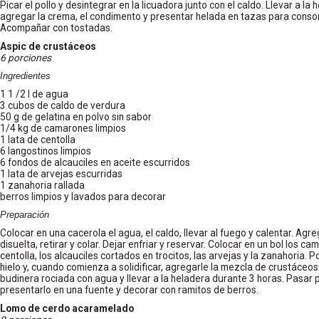
Picar el pollo y desintegrar en la licuadora junto con el caldo. Llevar a la
agregar la crema, el condimento y presentar helada en tazas para consom
Acompañar con tostadas.
Aspic de crustáceos
6 porciones
Ingredientes
1 1 /2 l de agua
3 cubos de caldo de verdura
50 g de gelatina en polvo sin sabor
1/4 kg de camarones limpios
1 lata de centolla
6 langostinos limpios
6 fondos de alcauciles en aceite escurridos
1 lata de arvejas escurridas
1 zanahoria rallada
berros limpios y lavados para decorar
Preparación
Colocar en una cacerola el agua, el caldo, llevar al fuego y calentar. Agre
disuelta, retirar y colar. Dejar enfriar y reservar. Colocar en un bol los ca
centolla, los alcauciles cortados en trocitos, las arvejas y la zanahoria. 
hielo y, cuando comienza a solidificar, agregarle la mezcla de crustáceos 
budinera rociada con agua y llevar a la heladera durante 3 horas. Pasar 
presentarlo en una fuente y decorar con ramitos de berros.
Lomo de cerdo acaramelado