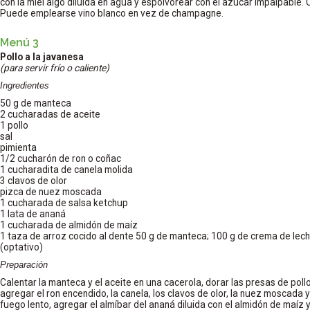
con la miel algo diluida en agua y espolvorear con el azúcar impalpable. 
Puede emplearse vino blanco en vez de champagne.
Menú 3
Pollo a la javanesa
(para servir frío o caliente)
Ingredientes
50 g de manteca
2 cucharadas de aceite
1 pollo
sal
pimienta
1/2 cucharón de ron o coñac
1 cucharadita de canela molida
3 clavos de olor
pizca de nuez moscada
1 cucharada de salsa ketchup
1 lata de ananá
1 cucharada de almidón de maíz
1 taza de arroz cocido al dente 50 g de manteca; 100 g de crema de lec
(optativo)
Preparación
Calentar la manteca y el aceite en una cacerola, dorar las presas de poll
agregar el ron encendido, la canela, los clavos de olor, la nuez moscada y
fuego lento, agregar el almíbar del ananá diluida con el almidón de maíz y