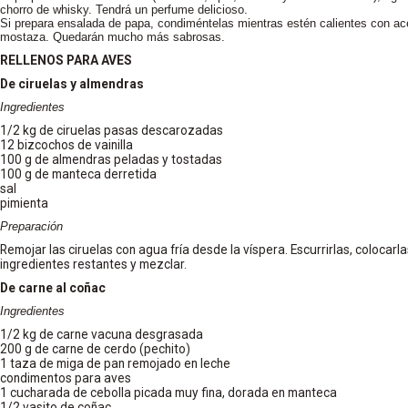
chorro de whisky. Tendrá un perfume delicioso.
Si prepara ensalada de papa, condiméntelas mientras estén calientes con acei
mostaza. Quedarán mucho más sabrosas.
RELLENOS PARA AVES
De ciruelas y almendras
Ingredientes
1/2 kg de ciruelas pasas descarozadas
12 bizcochos de vainilla
100 g de almendras peladas y tostadas
100 g de manteca derretida
sal
pimienta
Preparación
Remojar las ciruelas con agua fría desde la víspera. Escurrirlas, colocarla
ingredientes restantes y mezclar.
De carne al coñac
Ingredientes
1/2 kg de carne vacuna desgrasada
200 g de carne de cerdo (pechito)
1 taza de miga de pan remojado en leche
condimentos para aves
1 cucharada de cebolla picada muy fina, dorada en manteca
1/2 vasito de coñac