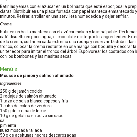
Batir las yemas con el azúcar en un bol hasta que esté esponjosa la prepa
claras. Distribuir en una placa forrada con papel manteca enmantecado y 
minutos. Retirar, arrollar en una servilleta humedecida y dejar enfriar.
Crema
batir en un bol la manteca con el azúcar molida y la impalpable. Perfumar 
café disuelto en poco agua, el chocolate e integrar los ingredientes. Exte
de la crema, cortar en cada extremo una rodaja y reservar. Distribuir las
tronco, colocar la crema restante en una manga con boquilla y decorar la s
un tenedor para imitar el tronco del árbol. Espolvorear los costados con 
con los bombones y las masitas secas.
Menú 2
Mousse de jamón y salmón ahumado
Ingredientes
250 g de jamón cocido
2 rodajas de salmón ahumado
1 taza de salsa blanca espesa y fría
1 cubo de caldo de verdura
150 g de crema de leche
10 g de gelatina en polvo sin sabor
sal
pimienta
nuez moscada rallada
50 g de aceitunas negras descarozadas