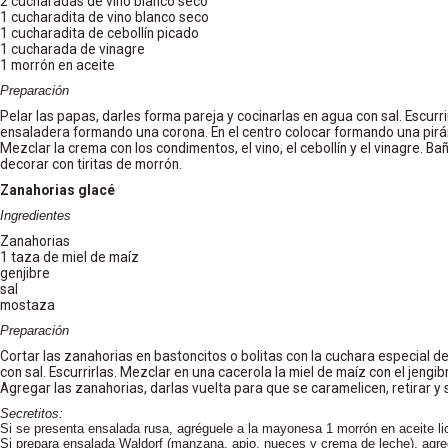
2 cucharadas de vino blanco seco
1 cucharadita de vino blanco seco
1 cucharadita de cebollín picado
1 cucharada de vinagre
1 morrón en aceite
Preparación
Pelar las papas, darles forma pareja y cocinarlas en agua con sal. Escurrir
ensaladera formando una corona. En el centro colocar formando una pirá
Mezclar la crema con los condimentos, el vino, el cebollín y el vinagre. Ba
decorar con tiritas de morrón.
Zanahorias glacé
Ingredientes
Zanahorias
1 taza de miel de maíz
genjibre
sal
mostaza
Preparación
Cortar las zanahorias en bastoncitos o bolitas con la cuchara especial d
con sal. Escurrirlas. Mezclar en una cacerola la miel de maíz con el jengibr
Agregar las zanahorias, darlas vuelta para que se caramelicen, retirar y se
Secretitos:
Si se presenta ensalada rusa, agréguele a la mayonesa 1 morrón en aceite lic
Si prepara ensalada Waldorf (manzana, apio, nueces y crema de leche), agre