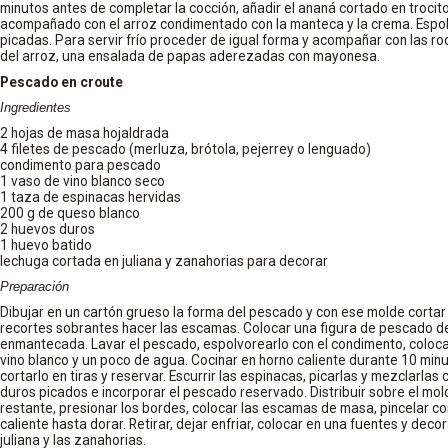
minutos antes de completar la cocción, añadir el ananá cortado en trocito
acompañado con el arroz condimentado con la manteca y la crema. Espo
picadas. Para servir frío proceder de igual forma y acompañar con las r
del arroz, una ensalada de papas aderezadas con mayonesa.
Pescado en croute
Ingredientes
2 hojas de masa hojaldrada
4 filetes de pescado (merluza, brótola, pejerrey o lenguado)
condimento para pescado
1 vaso de vino blanco seco
1 taza de espinacas hervidas
200 g de queso blanco
2 huevos duros
1 huevo batido
lechuga cortada en juliana y zanahorias para decorar
Preparación
Dibujar en un cartón grueso la forma del pescado y con ese molde cortar
recortes sobrantes hacer las escamas. Colocar una figura de pescado 
enmantecada. Lavar el pescado, espolvorearlo con el condimento, coloca
vino blanco y un poco de agua. Cocinar en horno caliente durante 10 minuto
cortarlo en tiras y reservar. Escurrir las espinacas, picarlas y mezclarlas
duros picados e incorporar el pescado reservado. Distribuir sobre el mold
restante, presionar los bordes, colocar las escamas de masa, pincelar con
caliente hasta dorar. Retirar, dejar enfriar, colocar en una fuentes y deco
juliana y las zanahorias.