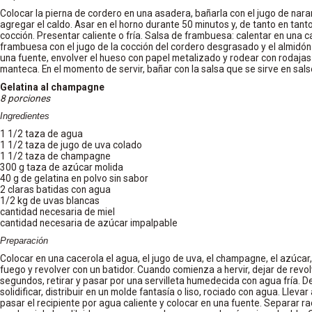
Colocar la pierna de cordero en una asadera, bañarla con el jugo de nara
agregar el caldo. Asar en el horno durante 50 minutos y, de tanto en tanto,
cocción. Presentar caliente o fría. Salsa de frambuesa: calentar en una 
frambuesa con el jugo de la cocción del cordero desgrasado y el almidón
una fuente, envolver el hueso con papel metalizado y rodear con rodaja
manteca. En el momento de servir, bañar con la salsa que se sirve en sals
Gelatina al champagne
8 porciones
Ingredientes
1 1/2 taza de agua
1 1/2 taza de jugo de uva colado
1 1/2 taza de champagne
300 g taza de azúcar molida
40 g de gelatina en polvo sin sabor
2 claras batidas con agua
1/2 kg de uvas blancas
cantidad necesaria de miel
cantidad necesaria de azúcar impalpable
Preparación
Colocar en una cacerola el agua, el jugo de uva, el champagne, el azúcar, l
fuego y revolver con un batidor. Cuando comienza a hervir, dejar de revol
segundos, retirar y pasar por una servilleta humedecida con agua fría. D
solidificar, distribuir en un molde fantasía o liso, rociado con agua. Llev
pasar el recipiente por agua caliente y colocar en una fuente. Separar 