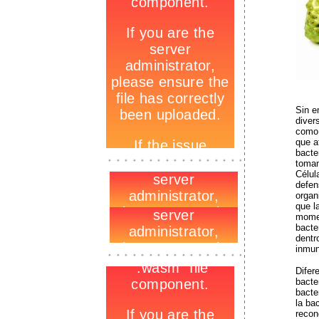
Sin e
diver
como 
que a
bacte
-
_
toman
-
Célul
defen
organ
que l
momen
bacte
dentr
-
inmun
_
-
Difer
bacte
bacte
la ba
recon