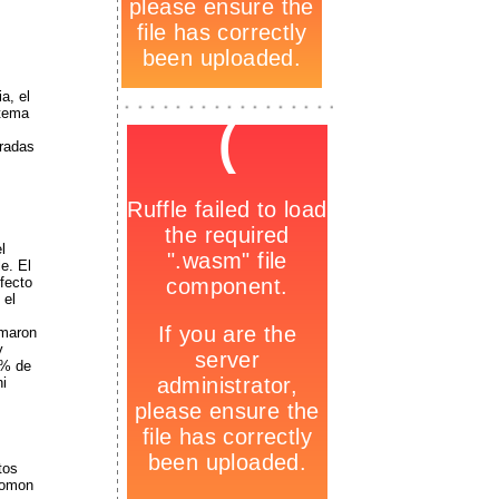
a, el
-
_
stema
-
oradas
l
e. El
fecto
 el
omaron
y
8% de
i
tos
lomon