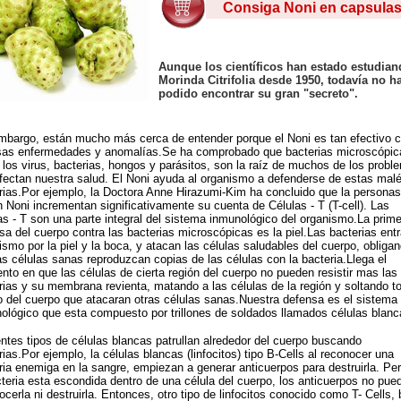
Consiga Noni en capsula
-
-
Aunque los científicos han estado estudian
Morinda Citrifolia desde 1950, todavía no h
podido encontrar su gran "secreto".
-
mbargo, están mucho más cerca de entender porque el Noni es tan efectivo c
sas enfermedades y anomalías.Se ha comprobado que bacterias microscópic
los virus, bacterias, hongos y parásitos, son la raíz de muchos de los probl
fectan nuestra salud. El Noni ayuda al organismo a defenderse de estas mal
rias.Por ejemplo, la Doctora Anne Hirazumi-Kim ha concluido que la persona
 Noni incrementan significativamente su cuenta de Células - T (T-cell). Las
as - T son una parte integral del sistema inmunológico del organismo.La prim
sa del cuerpo contra las bacterias microscópicas es la piel.Las bacterias entr
ismo por la piel y la boca, y atacan las células saludables del cuerpo, obliga
as células sanas reproduzcan copias de las células con la bacteria.Llega el
to en que las células de cierta región del cuerpo no pueden resistir mas las
rias y su membrana revienta, matando a las células de la región y soltando t
o del cuerpo que atacaran otras células sanas.Nuestra defensa es el sistema
ológico que esta compuesto por trillones de soldados llamados células blanc
entes tipos de células blancas patrullan alrededor del cuerpo buscando
rias.Por ejemplo, la células blancas (linfocitos) tipo B-Cells al reconocer una
ria enemiga en la sangre, empiezan a generar anticuerpos para destruirla. Per
cteria esta escondida dentro de una célula del cuerpo, los anticuerpos no pue
ocerla ni destruirla. Entonces, otro tipo de linfocitos conocido como T- Cells,