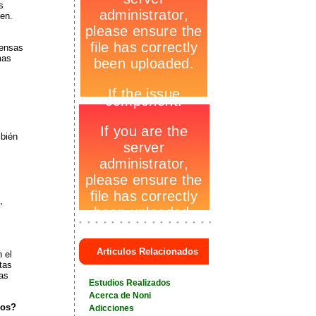
s
en.
fensas
mas
-
mbién
,
-
_
+
Articulos Relacionados
 el
utas
+
as
Estudios Realizados
Acerca de Noni
dos?
Adicciones