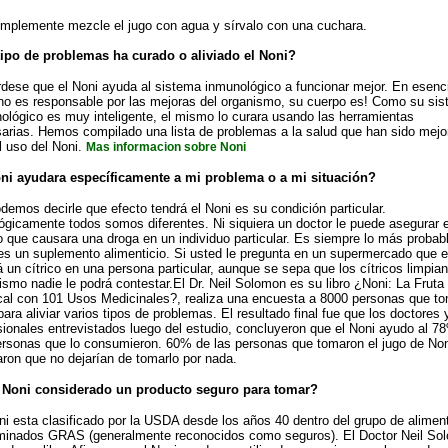
implemente mezcle el jugo con agua y sírvalo con una cuchara.
ipo de problemas ha curado o aliviado el Noni?
dese que el Noni ayuda al sistema inmunológico a funcionar mejor. En esenci
no es responsable por las mejoras del organismo, su cuerpo es! Como su si
ológico es muy inteligente, el mismo lo curara usando las herramientas
arias. Hemos compilado una lista de problemas a la salud que han sido mej
l uso del Noni.
Mas informacion sobre Noni
ni ayudara específicamente a mi problema o a mi situación?
demos decirle que efecto tendrá el Noni es su condición particular.
lógicamente todos somos diferentes. Ni siquiera un doctor le puede asegurar e
o que causara una droga en un individuo particular. Es siempre lo más probabl
es un suplemento alimenticio. Si usted le pregunta en un supermercado que e
á un cítrico en una persona particular, aunque se sepa que los cítricos limpian
ismo nadie le podrá contestar.El Dr. Neil Solomon es su libro ¿Noni: La Fruta
cal con 101 Usos Medicinales?, realiza una encuesta a 8000 personas que t
para aliviar varios tipos de problemas. El resultado final fue que los doctores 
sionales entrevistados luego del estudio, concluyeron que el Noni ayudo al 7
ersonas que lo consumieron. 60% de las personas que tomaron el jugo de Non
aron que no dejarían de tomarlo por nada.
l Noni considerado un producto seguro para tomar?
ni esta clasificado por la USDA desde los años 40 dentro del grupo de alimen
inados GRAS (generalmente reconocidos como seguros). El Doctor Neil So