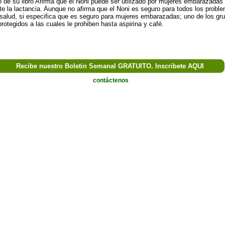
o de su libro Afirma que el Noni puede ser utilizado por mujeres embarazadas
te la lactancia. Aunque no afirma que el Noni es seguro para todos los probl
 salud, si especifica que es seguro para mujeres embarazadas; uno de los gr
rotegidos a las cuales le prohiben hasta aspirina y café.
Recibe nuestro Boletin Semanal GRATUITO. Inscribete AQUI
contáctenos