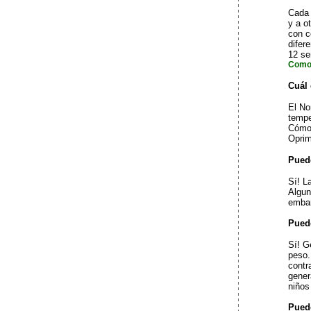
Cada 
y a o
con c
difer
12 s
Como
Cuál 
El No
tempe
Cómo 
Oprim
Pued
Sí! L
Algun
emba
Pued
Sí! G
peso.
contr
gener
niños
Pued