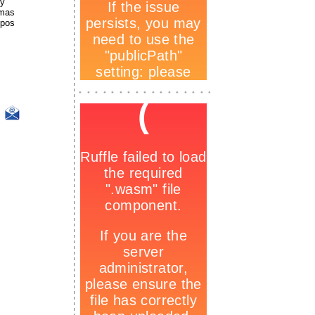
 y
emas
upos
-
_
-