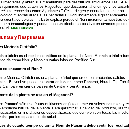
as infectadas y abren sus membranas para destruir los anticuerpos.Las T-Cell
an químicos que atraen los Fagocitos, que descubren al enemigo y los absorb
 células conocidas como Ayudantes T-Cells, dirigen y controlan al sistema
ológico mientras ataca a las bacterias.El Noni incrementa significantemente
ra cuenta de células - T. Esto explica porque el Noni incrementa nuestras de
istema inmunológico y porque tiene un efecto tan positivo en diversos proble
 salud.
Mas Estudios
guntas y Respuestas
s Morinda Citrifolia?
a citrifolia es el nombre científico de la planta del Noni. Morinda citrifolia ta
nocida como Noni y Nono en varias islas de Pacífico Sur.
e se encuentra el Noni?
ni o Morinda Citrifolia es una planta o árbol que crece en ambientes cálidos
cales. El Noni se puede encontrar en lugares como Panamá, Hawai, Fiji, Tahití
, Samoa y en ciertos países de Centro y Sur América.
arte de la planta se usa en el Meganoni?
de Panamá sólo usa frutas cultivadas orgánicamente en selvas naturales y en
 ambiente natural de la planta. Para garantizar la calidad del producto, las fr
rocesadas en instalaciones especializadas que cumplen con todas las medid
ridas por los organismos de salud.
ués de cuanto tiempo de tomar Noni de Panamá debo sentir los resulta