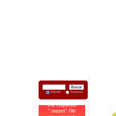
-
Articulos
Productos
.
_
1
-