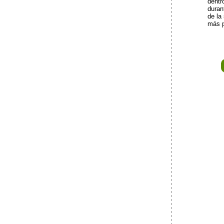
dentr
duran
de la
más p