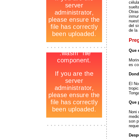
célul
suelt
Otras
inmun
nuest
del s
de la
Pre
-
_
Que e
-
Morind
es co
Dond
El No
tropi
Tonga
Que p
Noni 
medio
son p
_
reque
Desp