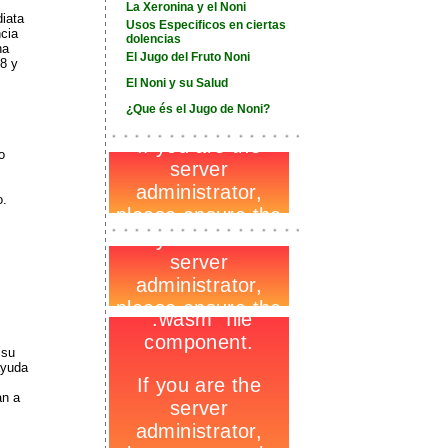
La Xeronina y el Noni
iata
Usos Especificos en ciertas
ncia
dolencias
na
El Jugo del Fruto Noni
8 y
El Noni y su Salud
¿Que és el Jugo de Noni?
-
_
-
o
o.
-
_
-
-
 su
ayuda
s
an a