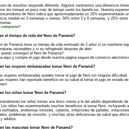
uno de nosotros responde diferente. Algunos sentiremos una diferencia inmed
tros les tomará un poco más de tiempo sentir los beneficios. Nuestra experie
onsumidores de Noni indica que aproximadamente un 25% experimentarán u
encia notable en 3 semanas o menos, 50% entre 3 y 8 semanas, y 25% entre 
emanas.
 comprarlo?
es el tiempo de vida del Noni de Panamá?
ni de Panamá tiene un tiempo de vida estimado de 2 años si se mantiene baj
raturas razonables y si es refrigerado después de abrir.
puedo conseguir el Noni de Panamá?
a aquí y compre el jugo desde nuestra página segura de comercio electrónic
en las mujeres embarazadas tomar Noni de Panamá?
as mujeres embarazadas pueden tomar el jugo de Noni sin ninguna dificultad.
as mujeres han reportado beneficio en su salud al tomar el jugo en estado de
razo
en los niños tomar Noni de Panamá?
eneralmente los niños toman una dosis menor a la del adulto dependiendo de
 Los niños han experimentado muchos beneficios al tomar Noni, incluyendo 
a resfriados, problemas inmunes, catarros, irritaciones de pañales, irritacione
ales, problemas de sinusitis, y muchas otras deficiencias de salud que afect
 y adultos.
en las mascotas tomar Noni de Panamá?