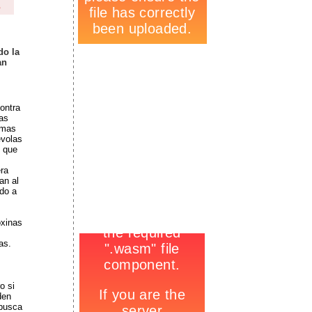
s
-
do la
an
ontra
as
emas
évolas
s que
era
an al
ndo a
oxinas
-
as.
o si
den
 busca