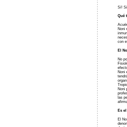
Sí! S
Qué t
Acuér
Noni 
inmun
neces
con e
El No
No po
Fisio
efect
Noni 
tendr
organ
Tropi
Noni 
profe
las p
afirm
Es e
El No
denom