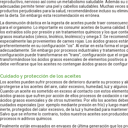
reproductivo, nervioso así como un metabolismo saludable. Además su 
adecuadas permite tener una piel y cabellos saludables. Muchas veces 
productos perjudiciales para la salud, recomendándose incluso su elimin
en la dieta. Sin embargo esta recomendación es errónea.
La disminución drástica en la ingesta de aceites puede traer consecuen
para el organismo. Lo importante es consumir aceites de buena calidad.
los extraídos sólo por presión y sin tratamientos químicos y los que cont
grasos insaturados (oleico, linoléico, linolénico) y omega 3. Se recomien
especialmente las provenientes de carnes rojas. Los ácidos grasos están
preferentemente en su configuración “cis”. Al estar en esta forma el org
adecuadamente. Sin embargo por procesos industriales y tratamientos q
configuración puede transformarse en “trans”, configuración que el org
transformándose los ácidos grasos esenciales de elementos positivos a 
debe verificarse que los aceites no contengan ácidos grasos de configura
Cuidado y protección de los aceites
Los aceites pueden sufrir procesos de deterioro durante su proceso y a
protegerse a los aceites del aire, calor excesivo, humedad, luz y alguno
Cuando un aceite es sometido en exceso al contacto con estos elementos
ácidos grasos que sufren por acción de ellos procesos de oxidación o ran
ácidos grasos esenciales y de otros nutrientes. Por ello los aceites deb
cuidados especiales (por. ejemplo mediante presión en frío) y luego m
inerte, protegidos del calor excesivo, de la luz y humedad para mantener 
Salvo que se informe lo contrario, todos nuestros aceites son producidos 
procesos ni aditivos químicos.
Finalmente están envasados en envases de última generación que los pro