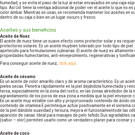
humedad, y se evita el paso de la luz al estar envasados en una caja e
tipo. Así Ud. tiene la ventaja adicional de poder ver el aceite lo que no es 
color ámbar. Mientras se usan, se recomienda mantener los aceites en su 
dentro de su caja o bien en un lugar oscuro y fresco.
Aceites y sus beneficios
Aceite de Nuez
El aceite de nuez tiene un suave efecto como protector solar y es requer
protectores solares. Es un aceite muybien tolerado por todo tipo de piel
apetecido para formulaciones culinarias. El aceite de nuez es altamente
propiedades humectantes, anti-envejecimiento, regenerativas y tonifica
Para conseguir aceite de nuez,
click aquí
.
Aceite de sésamo
Es un aceite de color amarillo claro y de aroma característico. Es un ace
pieles secas. Penetra rápidamente en la piel dejándola humectada y ren
tersa, especialmente en la zona del rostro, en las zonas alrededor de la 
agrandamiento de los poros de esa zona a medida que la piel envejece 
Es un aceite muy estable con alto y proporcionado contenido de ácido olei
contenido de vitamina E permiteque actúe positivamente en el sistema ca
de la piel dándole suavidad y tersura, mejora el funcionamientode las cél
aparición de canas. Ideal para masajes de pelo teñido.Sus agradables ca
(sabor – olor) permiten usarlo como un verdadero placer para cocinar y 
Aceite de coco