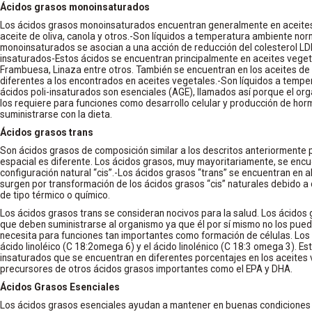
Ácidos grasos monoinsaturados
Los ácidos grasos monoinsaturados encuentran generalmente en aceites
aceite de oliva, canola y otros.-Son líquidos a temperatura ambiente no
monoinsaturados se asocian a una acción de reducción del colesterol LDL
insaturados-Estos ácidos se encuentran principalmente en aceites vege
Frambuesa, Linaza entre otros. También se encuentran en los aceites d
diferentes a los encontrados en aceites vegetales.-Son líquidos a temp
ácidos poli-insaturados son esenciales (AGE), llamados así porque el or
los requiere para funciones como desarrollo celular y producción de hor
suministrarse con la dieta.
Ácidos grasos trans
Son ácidos grasos de composición similar a los descritos anteriormente 
espacial es diferente. Los ácidos grasos, muy mayoritariamente, se encu
configuración natural “cis”.-Los ácidos grasos “trans” se encuentran en
surgen por transformación de los ácidos grasos “cis” naturales debido a 
de tipo térmico o químico.
Los ácidos grasos trans se consideran nocivos para la salud. Los ácidos 
que deben suministrarse al organismo ya que él por sí mismo no los puede
necesita para funciones tan importantes como formación de células. Los 
ácido linoléico (C 18:2omega 6) y el ácido linolénico (C 18:3 omega 3). Es
insaturados que se encuentran en diferentes porcentajes en los aceites v
precursores de otros ácidos grasos importantes como el EPA y DHA.
Ácidos Grasos Esenciales
Los ácidos grasos esenciales ayudan a mantener en buenas condiciones 