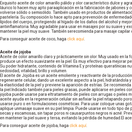
Exquisito aceite de color amarillo pálido y olor característico dulce y ag
láurico lo hacen muy apto paraaplicación en la fabricación de jabones y 
volverse sólido o semisólido. También usado en productos de alimentaci
pastelería. Su composición lo hace apto para prevención de enfermedad
lípidos del cuerpo, protegiendo al hígado de los daños del alcohol y mej
antiinflamatoria. Muy agradable para usar en masajes por su suave y exó
mantener la piel muy suave. También serecomienda para masaje capilar d
Para conseguir aceite de coco, haga
click aquí
.
Aceite de jojoba
Aceite de color amarillo claro y prácticamente sin olor. Muy usado en la
produce un efecto suavizante en la piel. Es muy efectivo para mejorar pe
Su poder hidratante, contenido de Vitamina E y proteínas queratínicas nu
sedosidad, vitalidad, brillo y volumen.
El aceite de Jojoba es un aceite emoliente y reactivante de la producción
regenerante celular, dando un excelente aspecto a la piel, hidratándola
la elasticidad de la piel y previene la aparición de estrías. Se recomienda
la piel.Indicado también para pieles grasas, puede aplicarse en pieles con e
jojoba puede usarse para eltratamiento de pieles con arrugas o pieles m
aceite ayuda en la regeneración celular sin asfixiar la piel nitapando po
usarse puro o en formulaciones cosméticas. Para usar coloque unas got
aplique unmasaje suave en su piel limpia. Puede usarse en todo tipo de 
secas y escamosas, sin tapar poros ni causarpuntos negros ni acné. Prev
en mantener la piel suave y tersa, evitando la pérdida de humedad.El ace
Para conseguir aceite de jojoba, haga
click aquí
.