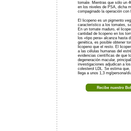
tomate. Mientras que sólo un 
en los niveles de PSA, dicha m
compaginado la operación con l
El licopeno es un pigmento vege
característico a los tomates, s
En un tomate maduro, el licope
cantidad de licopeno en los to
los «tipo pera» alcanza hasta 
genética, es posible obtener t
licopeno que el resto. El licop
a las células humanas del estré
evidencias científicas de que 
degeneración macular, principa
investigaciones adjudican a los
colesterol LDL. Se estima que, 
llega a unos 1,3 mg/persona/dí
Recibe nuestro Bo