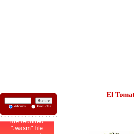
-
El Tomat
Articulos
Productos
.
_
-
1