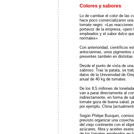
Colores y sabores
Lo de cambiar el color de las
hace poco comercializaron una 
tomate negro. «Las reacciones
portavoz de la empresa, «pero
empleados y el sabor dulce que
normales».
Con anterioridad, científicos 
antocianinas, unos pigmentos a
presentes también en distintas
Desde el punto de vista de una 
sabroso. Tras la patata, se tr
datos de la Universidad de Or
anual de 40 kg de tomates.
De los 8,5 millones de tonelad
van a parar directamente al con
indirectamente, en forma de sal
tomate goza de buena salud, p
por ejemplo, China (actualmente
Según Philipe Busquin, comisi
previsto organizar una cosecha 
del viejo continente con el objet
azúcares, fibra y aceites esen
de los tomates empleados en la