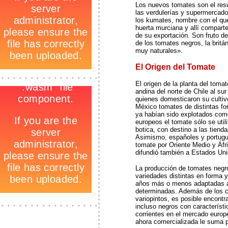
Los nuevos tomates son el resu
las verdulerías y supermercados
los kumates, nombre con el que
huerta murciana y allí comparte
de su exportación. Son fruto d
de los tomates negros, la brit
muy naturales».
El Origen del Tomate
-
_
El origen de la planta del tom
-
andina del norte de Chile al s
quienes domesticaron su cultiv
México tomates de distintas fo
ya habían sido explotados como
europeos el tomate sólo se uti
botica, con destino a las tiend
Asimismo, españoles y portugu
tomate por Oriente Medio y Áfri
difundió también a Estados Un
La producción de tomates negr
variedades distintas en forma 
años más o menos adaptadas a 
determinadas. Además de los cl
variopintos, es posible encontr
_
incluso negros con característ
corrientes en el mercado euro
ahora comercializada le suma 