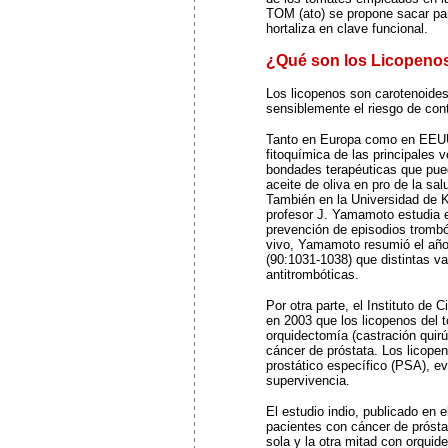
TOM (ato) se propone sacar part
hortaliza en clave funcional.
¿Qué son los Licopeno
Los licopenos son carotenoides
sensiblemente el riesgo de con
Tanto en Europa como en EEUU 
fitoquímica de las principales ve
bondades terapéuticas que puedan
aceite de oliva en pro de la sal
También en la Universidad de Ko
profesor J. Yamamoto estudia e
prevención de episodios trombót
vivo, Yamamoto resumió el año p
(90:1031-1038) que distintas v
antitrombóticas.
Por otra parte, el Instituto de
en 2003 que los licopenos del t
orquidectomía (castración quirú
cáncer de próstata. Los licopen
prostático específico (PSA), ev
supervivencia.
El estudio indio, publicado en e
pacientes con cáncer de prósta
sola y la otra mitad con orquid