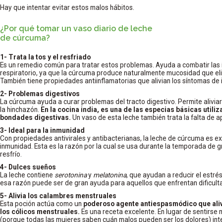
Hay que intentar evitar estos malos hábitos.
¿Por qué tomar un vaso diario de leche
de cúrcuma?
1- Trata la tos y el resfriado
Es un remedio común para tratar estos problemas. Ayuda a combatir las i
respiratorio, ya que la cúrcuma produce naturalmente mucosidad que eli
También tiene propiedades antiinflamatorias que alivian los síntomas de 
2- Problemas digestivos
La cúrcuma ayuda a curar problemas del tracto digestivo. Permite aliviar 
la hinchazón.
En la cocina india, es una de las especias básicas utili
bondades digestivas.
Un vaso de esta leche también trata la falta de ap
3- Ideal para la inmunidad
Con propiedades antivirales y antibacterianas, la leche de cúrcuma es 
inmunidad. Esta es la razón por la cual se usa durante la temporada de gr
resfrío.
4- Dulces sueños
La leche contiene
serotonina
y
melatonina
, que ayudan a reducir el estrés
esa razón puede ser de gran ayuda para aquellos que enfrentan dificult
5- Alivia los calambres menstruales
Esta poción actúa como un
poderoso agente antiespasmódico que aliv
los cólicos menstruales.
Es una receta excelente. En lugar de sentirse 
(porque todas las mujeres saben cuán malos pueden ser los dolores) inte