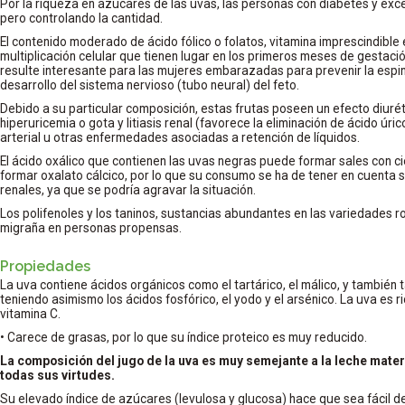
Por la riqueza en azúcares de las uvas, las personas con diabetes y ex
pero controlando la cantidad.
El contenido moderado de ácido fólico o folatos, vitamina imprescindible 
multiplicación celular que tienen lugar en los primeros meses de gestac
resulte interesante para las mujeres embarazadas para prevenir la espina
desarrollo del sistema nervioso (tubo neural) del feto.
Debido a su particular composición, estas frutas poseen un efecto diuré
hiperuricemia o gota y litiasis renal (favorece la eliminación de ácido úric
arterial u otras enfermedades asociadas a retención de líquidos.
El ácido oxálico que contienen las uvas negras puede formar sales con ci
formar oxalato cálcico, por lo que su consumo se ha de tener en cuenta s
renales, ya que se podría agravar la situación.
Los polifenoles y los taninos, sustancias abundantes en las variedades
migraña en personas propensas.
Propiedades
La uva contiene ácidos orgánicos como el tartárico, el málico, y también 
teniendo asimismo los ácidos fosfórico, el yodo y el arsénico. La uva es 
vitamina C.
• Carece de grasas, por lo que su índice proteico es muy reducido.
La composición del jugo de la uva es muy semejante a la leche materna
todas sus virtudes.
Su elevado índice de azúcares (levulosa y glucosa) hace que sea fácil de