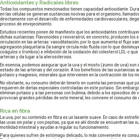
Antioxidantes y Radicales libres
Todas los compuestos mencionados tienen capacidad antioxidante. Duran
en las células se generan sustancias nocivas para el organismo, llamados 
directamente con el desarrollo de enfermedades cardiovasculares, degen
proceso de envejecimiento.
Estudios recientes ponen de manifiesto que los antioxidantes contribuye
dichas sustancias. Flavonoides y resveratrol, en concreto, producen los s
circulación en las arterias: vasodilatación, por lo que aumenta el flujo sa
agregación plaquetaria (la sangre circula más fluida con lo que disminuy
coágulos o trombos) e inhibición de la oxidación del colesterol LDL-c qu
arterias y da lugar a la aterosclerosis.
En esencia, podemos asegurar que la uva y el mosto (zumo de uva) son 
estado de las arterias y del corazón. A los beneficios de las sustancias 
potasio y magnesio, minerales que intervienen en la contracción de los m
No obstante, su consumo deberán tenerlo en cuenta las personas que pad
requieren de dietas especiales controladas en este potasio. Sin embarg
eliminan potasio y a las personas con bulimia; debido a los episodios de
provocan grandes pérdidas de este mineral, les conviene el consumo de 
Rica en fibra
La uva, por su contenido en fibra es un laxante suave. En caso de estre
las uvas sin pelar y con pepitas, ya que es ahí donde se encuentran las 
motilidad intestinal y ayudan a regular su funcionamiento.
Para quienes sufren de estómago delicado, lo más conveniente es consu