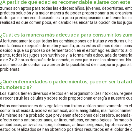
¿A partir de qué edad es recomendable aliarse con este 
zumos son aptos para todas las edades: niños, jóvenes, deportistas, em
práctica solución y la mejor manera de poder proporcionar a su organism
dato que no merece discusión es la poca predisposición que tienen los ni
realidad es que comen poca, en cambio les encanta la opción de los jugo
¿Cuál es la manera más adecuada para consumir los zu
Afortunadamente casi todas las combinaciones de frutas y verduras u ho
con la única excepción de melón y sandía, pues estos últimos deben co
debido a que su proceso de fermentación en el estómago es distinto al del
parte, todos los jugos son nutritivos y la forma más adecuada de tomarl
o de 2 a 3 horas después de la comida, nunca junto con los alimentos. No 
a su médico de confianza acerca de la posibilidad de incorporar jugos a la
problemas.
¿Qué enfermedades o padecimientos, pueden ser tratad
zumoterapia?
Los zumos tienen diversos efectos en el organismo: Desintoxican, regen
a reconstruir las células y sobre todo proporcionan energía a nuestro cu
Estas combinaciones de vegetales con frutas actúan positivamente en 
como: la obesidad, acidez estomacal, acné, amigdalitis, mal funcionamien
Asimismo se ha probado que previenen afecciones del cerebro, ademá
efecto como antibacterianas, antirreumáticas, entomológicas, farmacoló
antibióticas, antivirales, hipoglicémicas, anticancerígenas, hipotensivas
estudios realizados se han obtenido positivos resultados en el dolor de c