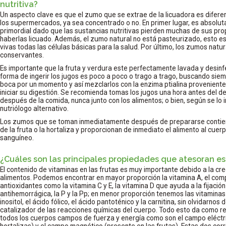
nutritiva?
Un aspecto clave es que el zumo que se extrae de la licuadora es difer
los supermercados, ya sea concentrado o no. En primer lugar, es absolut
primordial dado que las sustancias nutritivas pierden muchas de sus pr
haberlas licuado. Además, el zumo natural no está pasteurizado, esto es
vivas todas las células básicas para la salud. Por último, los zumos natura
conservantes.
Es importante que la fruta y verdura este perfectamente lavada y desinf
forma de ingerir los jugos es poco a poco o trago a trago, buscando siemp
boca por un momento y así mezclarlos con la enzima ptialina proveniente 
iniciar su digestión. Se recomienda tomas los jugos una hora antes del d
después de la comida, nunca junto con los alimentos; o bien, según se lo
nutriólogo alternativo.
Los zumos que se toman inmediatamente después de prepararse contienen
de la fruta o la hortaliza y proporcionan de inmediato el alimento al cuerp
sanguíneo.
¿Cuáles son las principales propiedades que atesoran es
El contenido de vitaminas en las frutas es muy importante debido a la cre
alimentos. Podemos encontrar en mayor proporción la vitamina A, el compl
antioxidantes como la vitamina C y E, la vitamina D que ayuda a la fijación 
antihemorrágica, la P y la Pp; en menor proporción tenemos las vitaminas B3
inositol, el ácido fólico, el ácido pantoténico y la carnitina, sin olvidarn
catalizador de las reacciones químicas del cuerpo. Todo esto da como r
todos los cuerpos campos de fuerza y energía como son el campo eléctri
hortalizas) y el campo magnético (presente en las frutas). Estas dos co