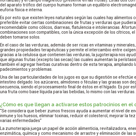
del aparato trófico del cuerpo humano forman un equilibrio electromagné
euforia física e interna.
Es por esto que existen leyes naturales según las cuales hay alimentos 
preferible evitar ciertas combinaciones de frutas y verduras que pudier
recomendable como cólicos, diarreas, flatulencia e intolerancias. Afort
combinaciones son compatibles, con la única excepción de los cítricos, el
deben tomarse solos.
En el caso de las verduras, además de ser ricas en vitaminas y minerales, c
grandes propiedades terapéuticas y permite el intercambio entre oxígen
gracias a la celulosa que contienen las verduras, la jugoterapia nos ayuda 
que algunas frutas (excepto las secas) las cuales aumentan la perístasis i
también el agregar hierbas curativas dentro de esta terapia, ampliando la
padecimientos y problemas.
Una de las particularidades de los jugos es que su digestión se efectúe en
intestino delgado: los azúcares, almidones o féculas y las grasas son d
secuencia, siendo el procesamiento final de éstos en el hígado. Es por e
una fruta como base líquida para las bebidas, lo mismo con las verduras.
¿Cómo es que llegan a activarse estos patrocinios en el
“Se considera que beber zumos frescos ayuda a aumentar el nivel de ener
inmune y los huesos, eliminar toxinas, reducir el colesterol, mejorar la t
varias enfermedades”
La zumoterapia juega un papel de acción alimenticia, revitalizadora, ene
enzimática, química y como mecanismo de arrastre y eliminación de las 