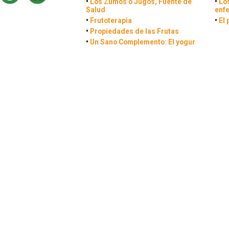
•
Los Zumos o Jugos, Fuente de
•
Lo
Salud
enf
•
Frutoterapia
•
El 
•
Propiedades de las Frutas
•
Un Sano Complemento: El yogur