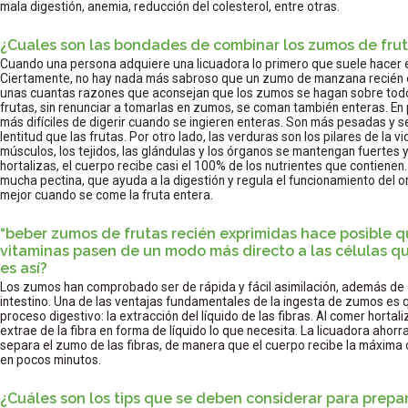
mala digestión, anemia, reducción del colesterol, entre otras.
¿Cuales son las bondades de combinar los zumos de frut
Cuando una persona adquiere una licuadora lo primero que suele hacer 
Ciertamente, no hay nada más sabroso que un zumo de manzana recién e
unas cuantas razones que aconsejan que los zumos se hagan sobre todo 
frutas, sin renunciar a tomarlas en zumos, se coman también enteras. En p
más difíciles de digerir cuando se ingieren enteras. Son más pesadas 
lentitud que las frutas. Por otro lado, las verduras son los pilares de la 
músculos, los tejidos, las glándulas y los órganos se mantengan fuertes
hortalizas, el cuerpo recibe casi el 100% de los nutrientes que contienen.
mucha pectina, que ayuda a la digestión y regula el funcionamiento del 
mejor cuando se come la fruta entera.
“beber zumos de frutas recién exprimidas hace posible qu
vitaminas pasen de un modo más directo a las células qu
es así?
Los zumos han comprobado ser de rápida y fácil asimilación, además de 
intestino. Una de las ventajas fundamentales de la ingesta de zumos es
proceso digestivo: la extracción del líquido de las fibras. Al comer hortal
extrae de la fibra en forma de líquido lo que necesita. La licuadora ahor
separa el zumo de las fibras, de manera que el cuerpo recibe la máxima 
en pocos minutos.
¿Cuáles son los tips que se deben considerar para prepa