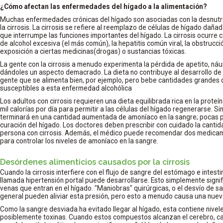
¿Cómo afectan las enfermedades del hígado a la alimentación?
Muchas enfermedades crónicas del hígado son asociadas con la desnutr
la cirrosis. La cirrosis se refiere al reemplazo de células de hígado dañada
que interrumpe las funciones importantes del hígado. La cirrosis ocurre
de alcohol excesiva (el más común), la hepatitis común viral, la obstrucció
exposición a ciertas medicinas(drogas) o sustancias tóxicas.
La gente con la cirrosis a menudo experimenta la pérdida de apetito, náu
dándoles un aspecto demacrado. La dieta no contribuye al desarrollo de
gente que se alimenta bien, por ejemplo, pero bebe cantidades grandes 
susceptibles a esta enfermedad alcohólica
Los adultos con cirrosis requieren una dieta equilibrada rica en la proteí
mil calorías por día para permitir a las células del hígado regenerarse. 
terminará en una cantidad aumentada de amoníaco en la sangre; pocas p
curación del hígado. Los doctores deben prescribir con cuidado la canti
persona con cirrosis. Además, el médico puede recomendar dos medicam
para controlar los niveles de amoníaco en la sangre.
Desórdenes alimenticios causados por la cirrosis
Cuando la cirrosis interfiere con el flujo de sangre del estómago e intesti
llamada hipertensión portal puede desarrollarse. Esto simplemente signif
venas que entran en el hígado. "Maniobras" quirúrgicas, o el desvío de san
general pueden aliviar esta presión, pero esto a menudo causa una nuev
Como la sangre desviada ha evitado llegar al hígado, esta contiene nivel
posiblemente toxinas. Cuando estos compuestos alcanzan el cerebro, c