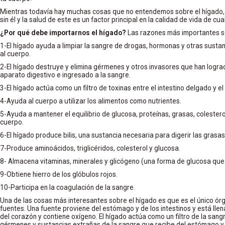
Mientras todavía hay muchas cosas que no entendemos sobre el hígado, 
sin él y la salud de este es un factor principal en la calidad de vida de cu
¿Por qué debe importarnos el hígado?
Las razones más importantes s
1-El hígado ayuda a limpiar la sangre de drogas, hormonas y otras sust
al cuerpo.
2-El hígado destruye y elimina gérmenes y otros invasores que han logra
aparato digestivo e ingresado a la sangre.
3-El hígado actúa como un filtro de toxinas entre el intestino delgado y el
4-Ayuda al cuerpo a utilizar los alimentos como nutrientes.
5-Ayuda a mantener el equilibrio de glucosa, proteínas, grasas, colestero
cuerpo.
6-El hígado produce bilis, una sustancia necesaria para digerir las grasas
7-Produce aminoácidos, triglicéridos, colesterol y glucosa.
8- Almacena vitaminas, minerales y glicógeno (una forma de glucosa que
9-Obtiene hierro de los glóbulos rojos.
10-Participa en la coagulación de la sangre.
Una de las cosas más interesantes sobre el hígado es que es el único ó
fuentes. Una fuente proviene del estómago y de los intestinos y está llen
del corazón y contiene oxígeno. El hígado actúa como un filtro de la san
gérmenes y sustancias extrañas de la sangre que recibe del estómago y d