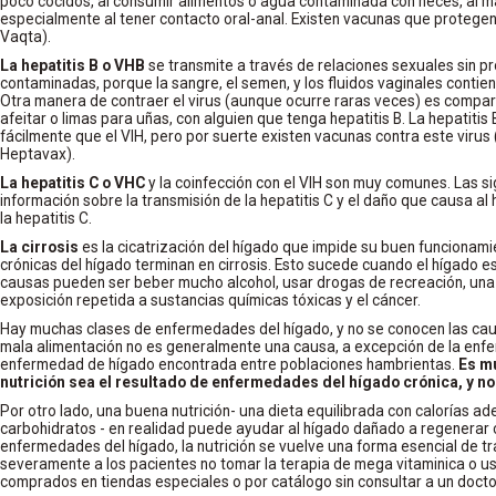
poco cocidos, al consumir alimentos o agua contaminada con heces, al m
especialmente al tener contacto oral-anal. Existen vacunas que protegen c
Vaqta).
La hepatitis B o VHB
se transmite a través de relaciones sexuales sin pr
contaminadas, porque la sangre, el semen, y los fluidos vaginales contie
Otra manera de contraer el virus (aunque ocurre raras veces) es comparti
afeitar o limas para uñas, con alguien que tenga hepatitis B. La hepatiti
fácilmente que el VIH, pero por suerte existen vacunas contra este virus
Heptavax).
La hepatitis C o VHC
y la coinfección con el VIH son muy comunes. Las s
información sobre la transmisión de la hepatitis C y el daño que causa al
la hepatitis C.
La cirrosis
es la cicatrización del hígado que impide su buen funciona
crónicas del hígado terminan en cirrosis. Esto sucede cuando el hígado e
causas pueden ser beber mucho alcohol, usar drogas de recreación, una he
exposición repetida a sustancias químicas tóxicas y el cáncer.
Hay muchas clases de enfermedades del hígado, y no se conocen las caus
mala alimentación no es generalmente una causa, a excepción de la enfe
enfermedad de hígado encontrada entre poblaciones hambrientas.
Es m
nutrición sea el resultado de enfermedades del hígado crónica, y no
Por otro lado, una buena nutrición- una dieta equilibrada con calorías ad
carbohidratos - en realidad puede ayudar al hígado dañado a regenerar 
enfermedades del hígado, la nutrición se vuelve una forma esencial de t
severamente a los pacientes no tomar la terapia de mega vitaminica o us
comprados en tiendas especiales o por catálogo sin consultar a un docto