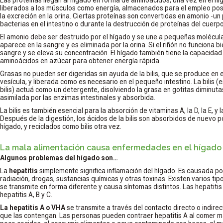
liberados a los músculos como energía, almacenados para el empleo post
la excreción en la orina. Ciertas proteínas son convertidas en amonio -u
bacterias en el intestino o durante la destrucción de proteínas del cuerpo
El amonio debe ser destruido por el hígado y se une a pequeñas molécula
aparece en la sangre y es eliminada por la orina. Si el riñón no funciona b
sangre y se eleva su concentración. El hígado también tiene la capacidad 
aminoácidos en azúcar para obtener energía rápida.
Grasas no pueden ser digeridas sin ayuda de la bilis, que se produce en 
vesícula, y liberada como es necesario en el pequeño intestino. La bilis (
bilis) actuá como un detergente, disolviendo la grasa en gotitas diminut
asimilada por las enzimas intestinales y absorbida.
La bilis es también esencial para la absorción de vitaminas A, la D, la E, y 
Después de la digestión, los ácidos de la bilis son absorbidos de nuevo po
hígado, y reciclados como bilis otra vez.
La mala alimentación causa enfermedades en el hígado
Algunos problemas del hígado son…
La
hepatitis
simplemente significa inflamación del hígado. Es causada por
radiación, drogas, sustancias químicas y otras toxinas. Existen varios tipo
se transmite en forma diferente y causa síntomas distintos. Las hepatiti
hepatitis A, B y C.
La hepatitis A o VHA
se transmite a través del contacto directo o indire
que las contengan. Las personas pueden contraer hepatitis A al comer 