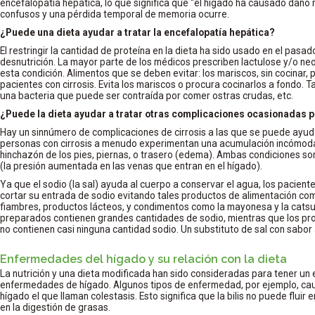
encefalopatía hepática, lo que significa que “el hígado ha causado daño 
confusos y una pérdida temporal de memoria ocurre.
¿Puede una dieta ayudar a tratar la encefalopatía hepática?
El restringir la cantidad de proteína en la dieta ha sido usado en el pas
desnutrición. La mayor parte de los médicos prescriben lactulose y/o n
esta condición. Alimentos que se deben evitar: los mariscos, sin cocinar
pacientes con cirrosis. Evita los mariscos o procura cocinarlos a fondo. Ta
una bacteria que puede ser contraída por comer ostras crudas, etc.
¿Puede la dieta ayudar a tratar otras complicaciones ocasionadas po
Hay un sinnúmero de complicaciones de cirrosis a las que se puede ayud
personas con cirrosis a menudo experimentan una acumulación incómoda
hinchazón de los pies, piernas, o trasero (edema). Ambas condiciones son
(la presión aumentada en las venas que entran en el hígado).
Ya que el sodio (la sal) ayuda al cuerpo a conservar el agua, los pacient
cortar su entrada de sodio evitando tales productos de alimentación co
fiambres, productos lácteos, y condimentos como la mayonesa y la cats
preparados contienen grandes cantidades de sodio, mientras que los pr
no contienen casi ninguna cantidad sodio. Un substituto de sal con sabor 
Enfermedades del hígado y su relación con la dieta
La nutrición y una dieta modificada han sido consideradas para tener un e
enfermedades de hígado. Algunos tipos de enfermedad, por ejemplo, caus
hígado el que llaman colestasis. Esto significa que la bilis no puede fluir
en la digestión de grasas.