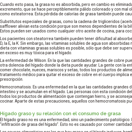
Cuando esto pasa, la grasa no es absorbida, pero en cambio es eliminad
excremento, que se hace perceptiblemente pálido coloreado y con mal ol
como esteatorrea. Esta pérdida de calorías de grasa también puede caus
Substitutos especiales de grasas, como la cadena de trigliceridos (acei
safflower alivian esta condición porque son menos dependientes de la bilis
Estos pueden ser usados como cualquier otro aceite de cocina, para coc
Los pacientes con steatorrea también pueden tener dificultad al absorber
D, la E, la K. Sin embargo, las vitaminas solubles de agua son absorbida
dieta con vitaminas grasas solubles es posible, sólo que debe ser super
en exceso es muy tóxica para el hígado.
La enfermedad de Wilson. En la que las cantidades grandes de cobre pu
otra dolencia del hígado donde la dieta puede ayudar. La gente con la e
comer chocolate, nueces, mariscos y setas, todos los productos de alime
tratamiento médico para quitar el exceso de cobre en el cuerpo implica 
prescripción.
Hemocromatosis. Es una enfermedad en la que las cantidades grandes de
intestino y se acumulan en el hígado. Las personas con esta condición deb
todos los productos de alimentación que contengan hierro, y se aconseja 
cocinar. Aparte de estas precauciones, aquellos con hemocromatosis pu
Hígado graso y su relación con el consumo de grasa
El hígado graso no es una enfermedad, sino un padecimiento patológico. 
"infiltración de grasa del hígado". Esto no es causado por comer cantida
Las causas alimenticias por las que hay grasa en el hígado incluyen: ham