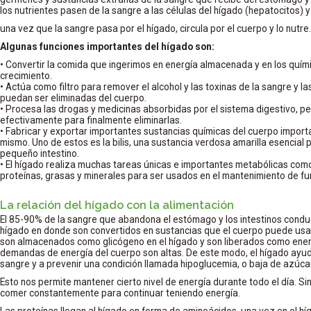
los nutrientes pasen de la sangre a las células del hígado (hepatocitos) y
una vez que la sangre pasa por el hígado, circula por el cuerpo y lo nutre.
Algunas funciones importantes del hígado son:
• Convertir la comida que ingerimos en energía almacenada y en los quími
crecimiento.
• Actúa como filtro para remover el alcohol y las toxinas de la sangre y l
puedan ser eliminadas del cuerpo.
• Procesa las drogas y medicinas absorbidas por el sistema digestivo, pe
efectivamente para finalmente eliminarlas.
• Fabricar y exportar importantes sustancias químicas del cuerpo import
mismo. Uno de estos es la bilis, una sustancia verdosa amarilla esencial p
pequeño intestino.
• El hígado realiza muchas tareas únicas e importantes metabólicas com
proteínas, grasas y minerales para ser usados en el mantenimiento de f
La relación del hígado con la alimentación
El 85-90% de la sangre que abandona el estómago y los intestinos condu
hígado en donde son convertidos en sustancias que el cuerpo puede usar
son almacenados como glicógeno en el hígado y son liberados como ener
demandas de energía del cuerpo son altas. De este modo, el hígado ayuda
sangre y a prevenir una condición llamada hipoglucemia, o baja de azúcar
Esto nos permite mantener cierto nivel de energía durante todo el día. Si
comer constantemente para continuar teniendo energía.
Las proteínas llegan al hígado en forma de aminoácidos, una vez en el hí