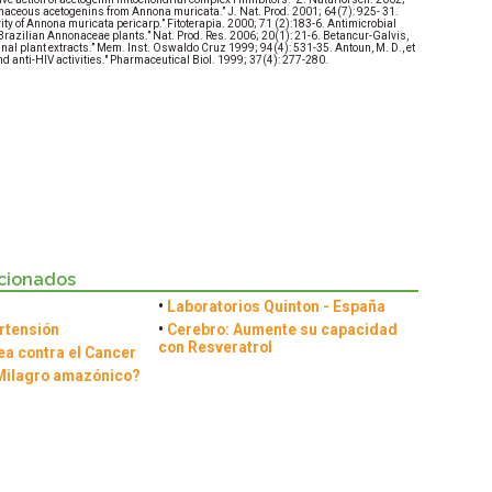
nonaceous acetogenins from Annona muricata.” J. Nat. Prod. 2001; 64(7): 925- 31.
ivity of Annona muricata pericarp.” Fitoterapia. 2000; 71 (2):183-6. Antimicrobial
ght Brazilian Annonaceae plants.” Nat. Prod. Res. 2006; 20(1): 21-6. Betancur-Galvis,
cinal plant extracts.” Mem. Inst. Oswaldo Cruz 1999; 94(4): 531-35. Antoun, M. D., et
ic and anti-HIV activities." Pharmaceutical Biol. 1999; 37(4): 277-280.
acionados
•
Laboratorios Quinton - España
ertensión
•
Cerebro: Aumente su capacidad
con Resveratrol
ea contra el Cancer
Milagro amazónico?