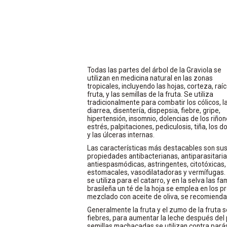
Todas las partes del árbol de la Graviola se
utilizan en medicina natural en las zonas
tropicales, incluyendo las hojas, corteza, raíc
fruta, y las semillas de la fruta. Se utiliza
tradicionalmente para combatir los cólicos, l
diarrea, disentería, dispepsia, fiebre, gripe,
hipertensión, insomnio, dolencias de los riñon
estrés, palpitaciones, pediculosis, tiña, los d
y las úlceras internas.
Las características más destacables son su
propiedades antibacterianas, antiparasitaria
antiespasmódicas, astringentes, citotóxicas, 
estomacales, vasodilatadoras y vermífugas. P
se utiliza para el catarro, y en la selva las f
brasileña un té de la hoja se emplea en los p
mezclado con aceite de oliva, se recomienda e
Generalmente la fruta y el zumo de la fruta 
fiebres, para aumentar la leche después del p
semillas machacadas se utilizan contra parási