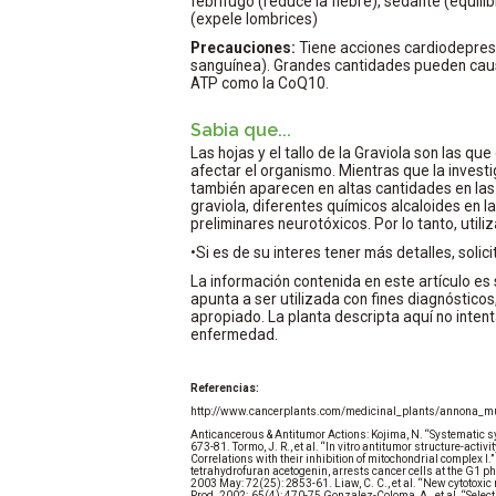
febrífugo (reduce la fiebre), sedante (equili
(expele lombrices)
Precauciones:
Tiene acciones cardiodepresi
sanguínea). Grandes cantidades pueden caus
ATP como la CoQ10.
Sabia que...
Las hojas y el tallo de la Graviola son las q
afectar el organismo. Mientras que la inves
también aparecen en altas cantidades en las se
graviola, diferentes químicos alcaloides en 
preliminares neurotóxicos. Por lo tanto, utili
•Si es de su interes tener más detalles, solici
La información contenida en este artículo es 
apunta a ser utilizada con fines diagnóstic
apropiado. La planta descripta aquí no intenta
enfermedad.
Referencias:
http://www.cancerplants.com/medicinal_plants/annona_mu
Anticancerous & Antitumor Actions: Kojima, N. “Systematic
673-81. Tormo, J. R., et al. “In vitro antitumor structure-acti
Correlations with their inhibition of mitochondrial complex I.”
tetrahydrofuran acetogenin, arrests cancer cells at the G1 ph
2003 May: 72(25): 2853-61. Liaw, C. C., et al. “New cytoto
Prod. 2002; 65(4): 470-75 Gonzalez-Coloma, A., et al. “Select