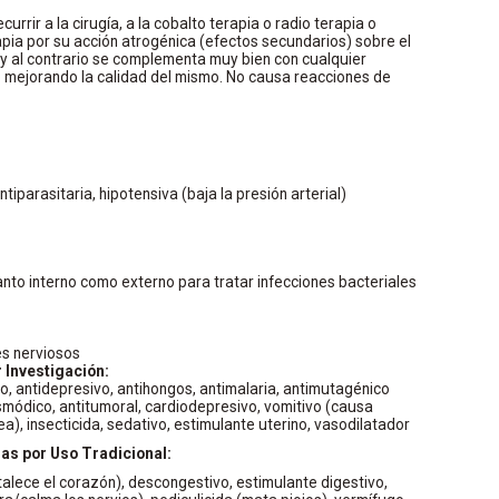
urrir a la cirugía, a la cobalto terapia o radio terapia o
pia por su acción atrogénica (efectos secundarios) sobre el
d y al contrario se complementa muy bien con cualquier
e mejorando la calidad del mismo. No causa reacciones de
tiparasitaria, hipotensiva (baja la presión arterial)
nto interno como externo para tratar infecciones bacteriales
es nerviosos
Investigación:
vo, antidepresivo, antihongos, antimalaria, antimutagénico
asmódico, antitumoral, cardiodepresivo, vomitivo (causa
ea), insecticida, sedativo, estimulante uterino, vasodilatador
s por Uso Tradicional:
fortalece el corazón), descongestivo, estimulante digestivo,