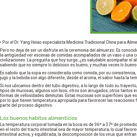
• Por el Dr. Yang Hsiao especialista Medicina Tradicional China para Ali
Pero no deja de ser un disfrute en la ceremonia del almuerzo. Es conocid
la antigüedad ver escenas de comidas acompañados de un vaso o una co
civilizaciones. La pregunta que hoy surge, ¿es saludable acompañar el a
sabiendo que no siempre lo delicioso es bueno, y muchas veces lo bueno
Es sabido que la sopa es considerada como comida, por su consistencia, 
jugo y la bebida son algo diferente, desde el aroma, el sabor hasta la te
Si nos ubicamos dentro del tubo digestivo, a lo largo de todo su trayecto
tipos de mucosas, algunos son lisos, otros son arrugados, otros tantos 
formas de vellosidades diminutas. Estas mucosas son superficies que e
por lo que tienen temperatura apropiada para favorecer las reacciones 
parte del proceso digestivo.
Los buenos habitos alimenticios
La temperatura corporal tomada en la boca es de 36º a 37º de promedio,
en el resto del tracto intestinal sea de mayor temperatura, lo cual favore
intestinal activa, y equilibrada, la descomposición de los virus que entr