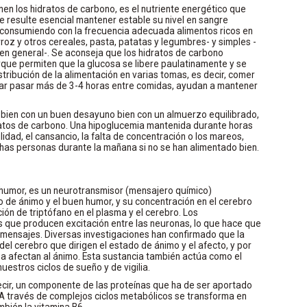
en los hidratos de carbono, es el nutriente energético que
ue resulte esencial mantener estable su nivel en sangre
 consumiendo con la frecuencia adecuada alimentos ricos en
oz y otros cereales, pasta, patatas y legumbres- y simples -
 en general-. Se aconseja que los hidratos de carbono
que permiten que la glucosa se libere paulatinamente y se
tribución de la alimentación en varias tomas, es decir, comer
dejar pasar más de 3-4 horas entre comidas, ayudan a mantener
bien con un buen desayuno bien con un almuerzo equilibrado,
dratos de carbono. Una hipoglucemia mantenida durante horas
ilidad, el cansancio, la falta de concentración o los mareos,
as personas durante la mañana si no se han alimentado bien.
 humor, es un neurotransmisor (mensajero químico)
o de ánimo y el buen humor, y su concentración en el cerebro
ión de triptófano en el plasma y el cerebro. Los
que producen excitación entre las neuronas, lo que hace que
 mensajes. Diversas investigaciones han confirmado que la
el cerebro que dirigen el estado de ánimo y el afecto, y por
ina afectan al ánimo. Esta sustancia también actúa como el
uestros ciclos de sueño y de vigilia.
decir, un componente de las proteínas que ha de ser aportado
 A través de complejos ciclos metabólicos se transforma en
mbién la vitamina B6.