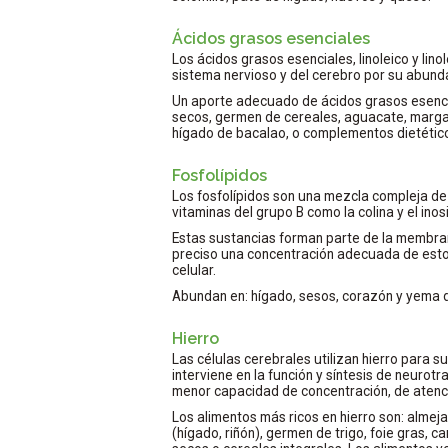
Ácidos grasos esenciales
Los ácidos grasos esenciales, linoleico y lino
sistema nervioso y del cerebro por su abund
Un aporte adecuado de ácidos grasos esenci
secos, germen de cereales, aguacate, margar
hígado de bacalao, o complementos dietético
Fosfolípidos
Los fosfolípidos son una mezcla compleja de 
vitaminas del grupo B como la colina y el inosi
Estas sustancias forman parte de la membrana
preciso una concentración adecuada de esto
celular.
Abundan en: hígado, sesos, corazón y yema 
Hierro
Las células cerebrales utilizan hierro para 
interviene en la función y síntesis de neurotra
menor capacidad de concentración, de atenci
Los alimentos más ricos en hierro son: almeja
(hígado, riñón), germen de trigo, foie gras, 