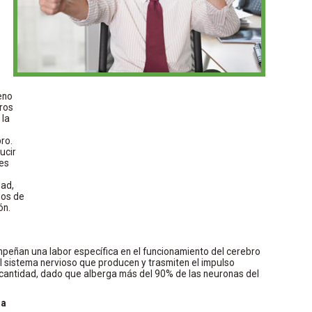
eno
tros
 la
ro.
ucir
les
dad,
los de
ón.
peñan una labor específica en el funcionamiento del cerebro
l sistema nervioso que producen y trasmiten el impulso
a cantidad, dado que alberga más del 90% de las neuronas del
sa