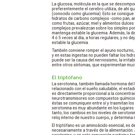
La glucosa, molécula en la que se descompon
preferentemente el cerebro utiliza, de ahí q
(conocido como glucemia). Esto se consigue
hidratos de carbono complejos -como pan, arr
como frutas, azúcar, miel y alimentos dulces
complejos prevalezcan sobre los simples por
mantenga estable la glucemia. Además, la dis
4 ó 5 veces al día, a horas regulares, y no 
estable la glucemia.
También conviene romper el ayuno nocturno, 
y en estas ingestas no pueden faltar los hi
puede ser la causa del nerviosismo, la irritab
entre otros síntomas, que experimentan much
El triptófano
La serotonina, también llamada hormona del
relacionado con el sueño saludable, el estad
es directamente proporcional a la concentrac
neurotransmisores son compuestos químicos 
éstas se comuniquen entre sí y trasmitan los
serotonina es muy abundante en los lugares d
tanto, los cambios en los niveles de seroton
reloj interno de nuestro cuerpo, y determina n
El triptófano es un aminoácido esencial, es 
necesariamente a través de la alimentación.
serotonina; y en esta conversión participa ta