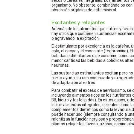
secos o cereales integrales. Los alimentos v
organismo. No obstante, combinándolos con a
absorción orgánica de este mineral.
Excitantes y relajantes
Además de los alimentos que nutren y favore
hay otros que contienen sustancias excitan
o agravando la excitación.
El estimulante por excelencia es la cafeína, u
cola, el cacao y el chocolate (teobromina). E
bebidas estimulantes o se consume como com
menor cantidad las bebidas alcohólicas alter
neuronas.
Las sustancias estimulantes excitan pero 
cierta ayuda, su uso continuado y exagerad
de adaptación al estrés.
Para combatir el exceso de nerviosismo, se d
incluyendo alimentos ricos en los nutrientes 
BB, hierro y fosfolípidos). En estos casos, a
incluir alimentos integrales, cereales como l
complementos dietéticos como la levadura de 
puede hacer uso (siempre consultando a una
ralentizan la función nerviosa y proporciona
plantas relajantes: avena, azahar, espino albar,