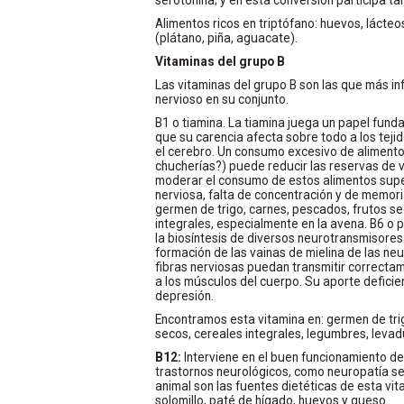
Alimentos ricos en triptófano: huevos, lácteo
(plátano, piña, aguacate).
Vitaminas del grupo B
Las vitaminas del grupo B son las que más in
nervioso en su conjunto.
B1 o tiamina. La tiamina juega un papel fund
que su carencia afecta sobre todo a los tej
el cerebro. Un consumo excesivo de alimentos 
chucherías?) puede reducir las reservas de v
moderar el consumo de estos alimentos super
nerviosa, falta de concentración y de memori
germen de trigo, carnes, pescados, frutos se
integrales, especialmente en la avena. B6 o 
la biosíntesis de diversos neurotransmisores -
formación de las vainas de mielina de las ne
fibras nerviosas puedan transmitir correctam
a los músculos del cuerpo. Su aporte deficien
depresión.
Encontramos esta vitamina en: germen de tri
secos, cereales integrales, legumbres, leva
B12:
Interviene en el buen funcionamiento de
trastornos neurológicos, como neuropatía sens
animal son las fuentes dietéticas de esta vit
solomillo, paté de hígado, huevos y queso.