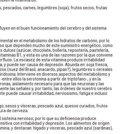
s, pescados, carnes, legumbres (soja), frutos secos, frutas
fluyen en el buen funcionamiento del cerebro y del sistema
amental en el metabolismo de los hidratos de carbono, por lo
idos que dependen mucho de este suministro energético, como
dulces (azúcar, chocolate, bollería, repostería, pastelería,
itaminas B1, y esta es una de las razones por la que conviene
fluos. La escasez de esta vitamina produce irritabilidad
a, y puede ser causa de depresión. Abunda en: soja fresca,
cos (nuez del Brasil, anacardo, pipas?), legumbres o cereales
piridoxina. Interviene en diversos aspectos del metabolismo y
entre ellos la serotonina a partir de triptófano-, y en la
uronas, aislamiento necesario para que las neuronas y las
ente las señales y, por tanto, las órdenes de nuestro cerebro
te puede causar irritabilidad, nerviosismo, fatiga e incluso
go, sesos y vísceras, pescado azul, quesos curados, frutos
dura de cerveza.
l sistema nervioso, por lo que su deficiencia produce
itiva con irritabilidad y depresión. Los alimentos de origen
amina, y destacan: hígado y vísceras, pescado azul (sardinas),