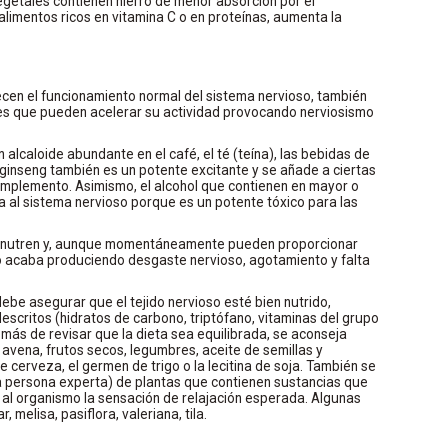
egetales contienen hierro de menor absorción por el
limentos ricos en vitamina C o en proteínas, aumenta la
cen el funcionamiento normal del sistema nervioso, también
tes que pueden acelerar su actividad provocando nerviosismo
n alcaloide abundante en el café, el té (teína), las bebidas de
l ginseng también es un potente excitante y se añade a ciertas
plemento. Asimismo, el alcohol que contienen en mayor o
a al sistema nervioso porque es un potente tóxico para las
no nutren y, aunque momentáneamente pueden proporcionar
o acaba produciendo desgaste nervioso, agotamiento y falta
ebe asegurar que el tejido nervioso esté bien nutrido,
descritos (hidratos de carbono, triptófano, vitaminas del grupo
demás de revisar que la dieta sea equilibrada, se aconseja
a avena, frutos secos, legumbres, aceite de semillas y
cerveza, el germen de trigo o la lecitina de soja. También se
 persona experta) de plantas que contienen sustancias que
n al organismo la sensación de relajación esperada. Algunas
 melisa, pasiflora, valeriana, tila.