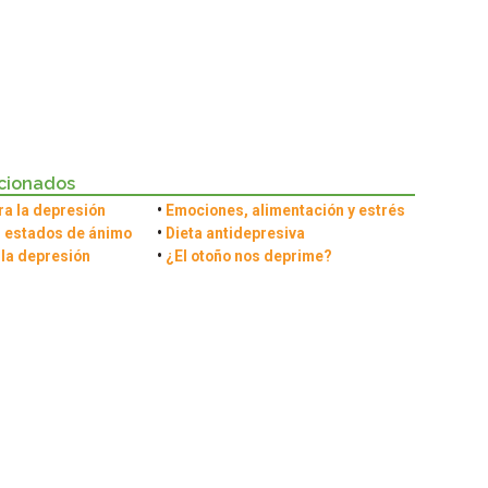
acionados
ra la depresión
•
Emociones, alimentación y estrés
s estados de ánimo
•
Dieta antidepresiva
 la depresión
•
¿El otoño nos deprime?