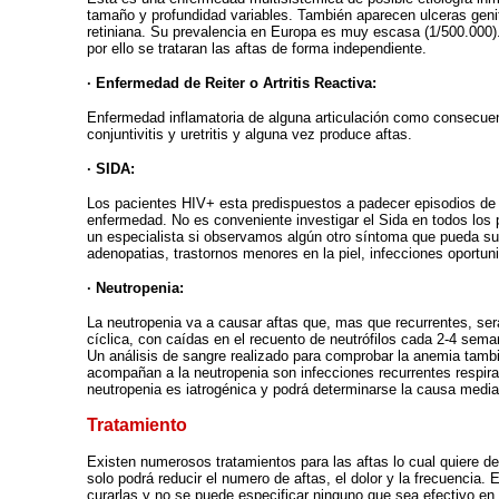
tamaño y profundidad variables. También aparecen ulceras genita
retiniana. Su prevalencia en Europa es muy escasa (1/500.000).
por ello se trataran las aftas de forma independiente.
· Enfermedad de Reiter o Artritis Reactiva:
Enfermedad inflamatoria de alguna articulación como consecuenc
conjuntivitis y uretritis y alguna vez produce aftas.
· SIDA:
Los pacientes HIV+ esta predispuestos a padecer episodios de
enfermedad. No es conveniente investigar el Sida en todos los 
un especialista si observamos algún otro síntoma que pueda su
adenopatias, trastornos menores en la piel, infecciones oportun
· Neutropenia:
La neutropenia va a causar a
ftas que, mas que recurrentes, se
cíclica, con caídas en el recuento de neutrófilos cada 2-4 sema
Un análisis de sangre realizado para comprobar la anemia tambi
acompañan a la neutropenia son infecciones recurrentes respira
neutropenia es iatrogénica y podrá determinarse la causa media
Tratamiento
Existen numerosos tratamientos para las aftas lo cual quiere de
solo podrá reducir el numero de aftas, el dolor y la frecuencia.
curarlas y no se puede especificar ninguno que sea efectivo en