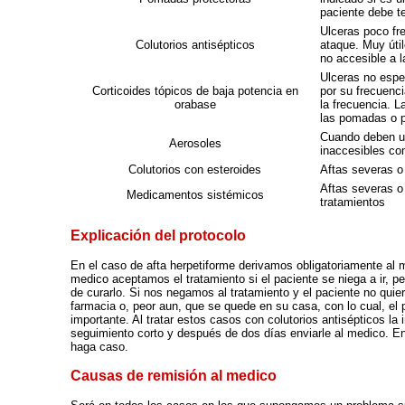
paciente debe t
Ulceras poco fre
Colutorios antisépticos
ataque. Muy úti
no accesible a 
Ulceras no espe
Corticoides tópicos de baja potencia en
por su frecuenci
orabase
la frecuencia. L
las pomadas o p
Cuando deben ut
Aerosoles
inaccesibles com
Colutorios con esteroides
Aftas severas o
Aftas severas o
Medicamentos sistémicos
tratamientos
Explicación del protocolo
En el caso de afta herpetiforme derivamos obligatoriamente al m
medico aceptamos el tratamiento si el paciente se niega a ir, p
de curarlo. Si nos negamos al tratamiento y el paciente no quie
farmacia o, peor aun, que se quede en su casa, con lo cual, el
importante. Al tratar estos casos con colutorios antisépticos la i
seguimiento corto y después de dos días enviarle al medico. E
haga caso.
Causas de remisión al medico