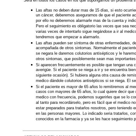
Será en todos los casos en los que supongamos un problema 
Las aftas no deben durar mas de 15 días, si esto ocurri
un cáncer, deberemos asegurarnos de que el paciente acu
por ello no deberemos alarmarle mas de la cuenta y indica
Pero el seguimiento es obligatorio las veces que sea ne
varias veces de intentarlo sigue negándose a ir al medic
tendremos que empezar a alarmarlo.
Las aftas pueden ser síntoma de otras enfermedades, deb
acompañada de otros sintomas. Normalmente el paciente 
se negara le daremos colutorios antisépticos y le haremo
otros sintomas, que posiblemente sean mas importantes
Si aparecen frecuentemente es posible que tengan una c
averigüe. Si el paciente se niega a ir y se encuentra bie
siguiente ocasión). Si hubiera alguna otra causa de remi
medico dándole colutorios antisépticos si se niega. El s
Si el paciente es mayor de 65 años lo remitiremos al m
casos con mayores de 65 años, lo cual quiere decir que
medico con frecuencia, podemos sugerirles que se lo c
al tanto para recordárselo, pero es fácil que el medico
estar preparados para tratarlos nosotros, pero teniendo
en las personas mayores. Lo indicado seria tratarlos, c
conocidos en la farmacia y ya se les hace seguimiento p