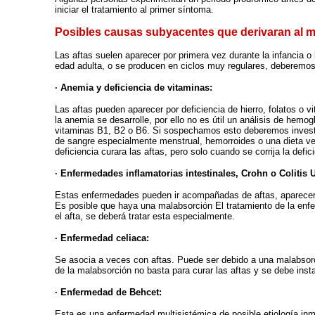
iniciar el tratamiento al primer síntoma.
Posibles causas subyacentes que derivaran al 
Las aftas s
uelen aparecer por primera vez durante la infancia o
edad adulta, o se producen en ciclos muy regulares, deberemo
· Anemia y deficiencia de vitaminas:
Las aftas pueden aparecer por deficiencia de hierro, folatos o
la anemia se desarrolle, por ello no es útil un análisis de hem
vitaminas B1, B2 o B6. Si sospechamos esto deberemos investig
de sangre especialmente menstrual, hemorroides o una dieta ve
deficiencia curara las aftas, pero solo cuando se corrija la defic
· Enfermedades inflamatorias intestinales, Crohn o Colitis 
Estas enfermedades pueden ir acompañadas de aftas, aparecerán
Es posible que haya una malabsorción El tratamiento de la enfe
el afta, se deberá tratar esta especialmente.
· Enfermedad celiaca:
Se asocia a veces con aftas. Puede ser debido a una malabsorció
de la malabsorción no basta para curar las aftas y se debe insta
· Enfermedad de Behcet:
Esta es una enfermedad multisistémica de posible etiología inm